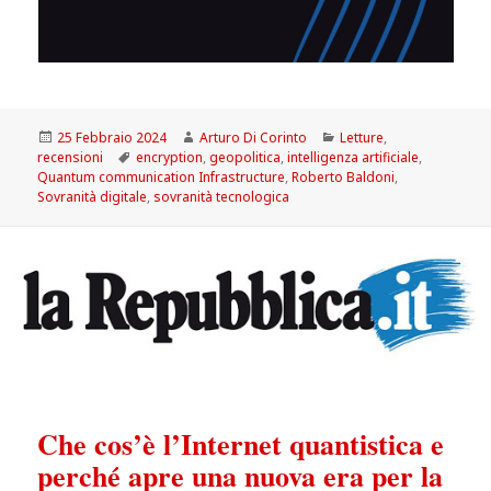
Scritto
Autore
Categorie
25 Febbraio 2024
Arturo Di Corinto
Letture
,
il
Tag
recensioni
encryption
,
geopolitica
,
intelligenza artificiale
,
Quantum communication Infrastructure
,
Roberto Baldoni
,
Sovranità digitale
,
sovranità tecnologica
Che cos’è l’Internet quantistica e
perché apre una nuova era per la