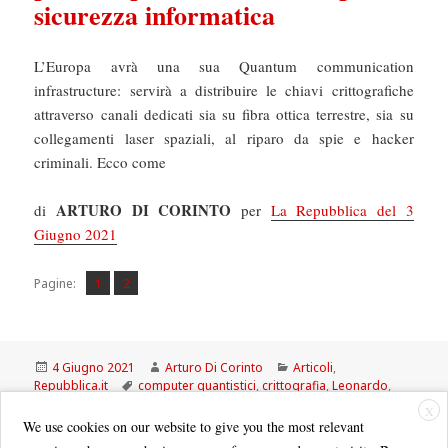
sicurezza informatica
L’Europa avrà una sua Quantum communication
infrastructure: servirà a distribuire le chiavi crittografiche
attraverso canali dedicati sia su fibra ottica terrestre, sia su
collegamenti laser spaziali, al riparo da spie e hacker
criminali. Ecco come
ARTURO DI CORINTO
di
per
La Repubblica del 3
Giugno 2021
Pagina
Pagina
,
Pagine:
1
2
Scritto
Autore
Categorie
4 Giugno 2021
Arturo Di Corinto
Articoli
,
il
Tag
Repubblica.it
computer quantistici
,
crittografia
,
Leonardo
,
Marco Baldi
,
Quantum communication Infrastructure
X
We use cookies on our website to give you the most relevant