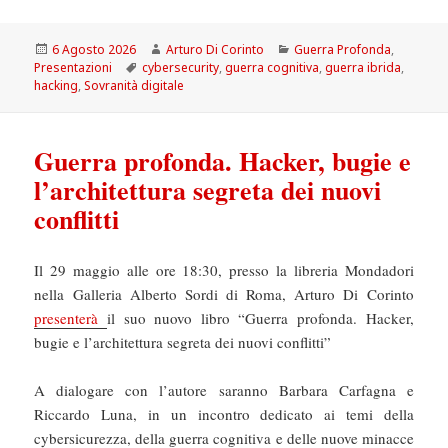
Scritto
Autore
Categorie
6 Agosto 2026
Arturo Di Corinto
Guerra Profonda
,
il
Tag
Presentazioni
cybersecurity
,
guerra cognitiva
,
guerra ibrida
,
hacking
,
Sovranità digitale
Guerra profonda. Hacker, bugie e
l’architettura segreta dei nuovi
conflitti
Il 29 maggio alle ore 18:30, presso la libreria Mondadori
nella Galleria Alberto Sordi di Roma, Arturo Di Corinto
presenterà
il suo nuovo libro “Guerra profonda. Hacker,
bugie e l’architettura segreta dei nuovi conflitti”
A dialogare con l’autore saranno Barbara Carfagna e
Riccardo Luna, in un incontro dedicato ai temi della
cybersicurezza, della guerra cognitiva e delle nuove minacce