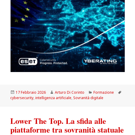
Scritto
Autore
Categorie
Tag
17 Febbraio 2026
Arturo Di Corinto
Formazione
il
cybersecurity
,
intelligenza artificiale
,
Sovranità digitale
Lower The Top. La sfida alle
piattaforme tra sovranità statuale