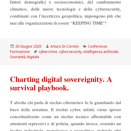
fattori demografici e socioeconomici, del cambiamento
climatico, delle nuove tecnologie e della cybersecurity,
combinate con l’incertezza geopolitica, impongono più che
mai alle organizzazioni di essere “KEEPING TIME”!
Scritto
Autore
Categorie
20 Giugno 2025
Arturo Di Corinto
Conferenze
,
il
Tag
Formazione
cybercrime
,
cybersecurity
,
intelligenza artificiale
,
Sovranità digitale
Charting digital sovereignity. A
survival playbook.
T alvolta chi parla di rischio cibernetico lo fa guardando dal
buco della serratura. Il rischio cyber, infatti, viene spesso
concettualizzato come un rischio tecnico affrontabile con
strumenti repressivi e di polizia, quando invece, essendo un
rischio industriale, tecnologico e geopolitico, richiede altri