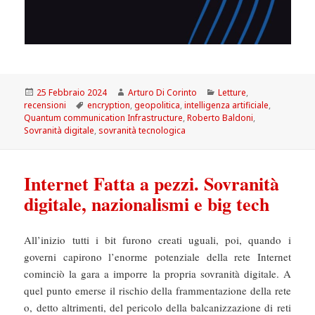
Scritto
Autore
Categorie
25 Febbraio 2024
Arturo Di Corinto
Letture
,
il
Tag
recensioni
encryption
,
geopolitica
,
intelligenza artificiale
,
Quantum communication Infrastructure
,
Roberto Baldoni
,
Sovranità digitale
,
sovranità tecnologica
Internet Fatta a pezzi. Sovranità
digitale, nazionalismi e big tech
All’inizio tutti i bit furono creati uguali, poi, quando i
governi capirono l’enorme potenziale della rete Internet
cominciò la gara a imporre la propria sovranità digitale. A
quel punto emerse il rischio della frammentazione della rete
o, detto altrimenti, del pericolo della balcanizzazione di reti