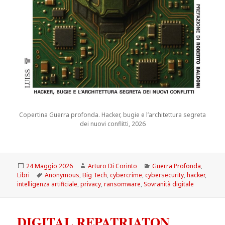
Copertina Guerra profonda. Hacker, bugie e l’architettura segreta
dei nuovi conflitti, 2026
Scritto
Autore
Categorie
24 Maggio 2026
Arturo Di Corinto
Guerra Profonda
,
il
Tag
Libri
Anonymous
,
Big Tech
,
cybercrime
,
cybersecurity
,
hacker
,
intelligenza artificiale
,
privacy
,
ransomware
,
Sovranità digitale
DIGITAL REPATRIATON