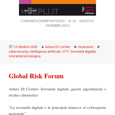
COMUNICAZIONEPUNTODOC – N. 25 – (AGOSTO-
DICEMBRE 2021)
Scritto
Autore
Categorie
Tag
13 Ottobre 2025
Arturo Di Corinto
recensioni
il
cybersecurity
,
intelligenza artificiale
,
OTT
,
Sovranità digitale
,
sovranità tecnologica
Global Risk Forum
Arturo Di Corinto: Sovranità digitale, guerre algoritmiche e
rischio cibernetico
“La sovranità digitale e le principali minacce al cyberspazio
nazionale”