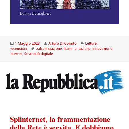
Scritto
Autore
Categorie
1 Maggio 2023
Arturo Di Corinto
Letture
,
il
Tag
recensioni
balcanizzazione
,
frammentazione
,
innovazione
,
internet
,
Sovranità digitale
Splinternet, la frammentazione
della Rete è servita. E dobbiamo