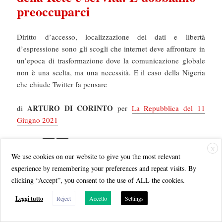
preoccuparci
Diritto d’accesso, localizzazione dei dati e libertà
d’espressione sono gli scogli che internet deve affrontare in
un’epoca di trasformazione dove la comunicazione globale
non è una scelta, ma una necessità. E il caso della Nigeria
che chiude Twitter fa pensare
ARTURO DI CORINTO
di
per
La Repubblica del 11
Giugno 2021
Pagina
Pagina
,
Pagine:
1
2
X
We use cookies on our website to give you the most relevant
experience by remembering your preferences and repeat visits. By
clicking “Accept”, you consent to the use of ALL the cookies.
Scritto
Autore
Categorie
11 Giugno 2021
Arturo Di Corinto
Articoli
,
il
Tag
Repubblica.it
google
,
internet
,
net neutrality
,
Sovranità
Leggi tutto
Reject
Accetto
Settings
digitale
,
twitter