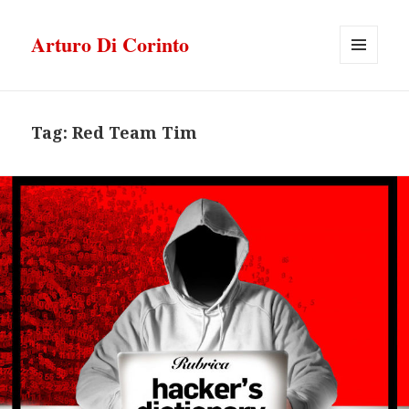
Arturo Di Corinto
MENU
E
WIDGET
Tag:
Red Team Tim