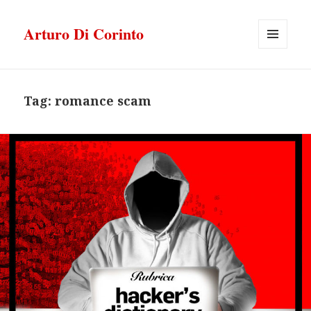
Arturo Di Corinto
MENU
E
WIDGET
Tag:
romance scam