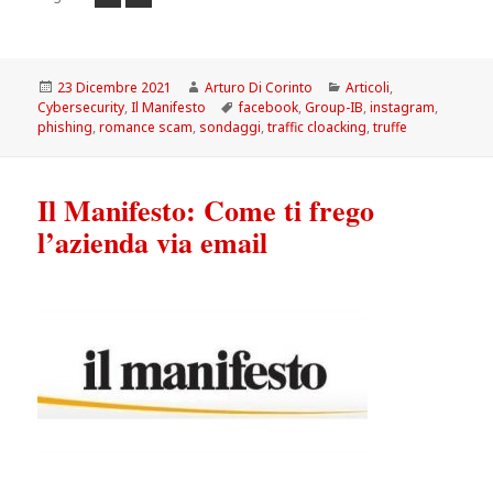
Scritto
Autore
Categorie
23 Dicembre 2021
Arturo Di Corinto
Articoli
,
il
Tag
Cybersecurity
,
Il Manifesto
facebook
,
Group-IB
,
instagram
,
phishing
,
romance scam
,
sondaggi
,
traffic cloacking
,
truffe
Il Manifesto: Come ti frego
l’azienda via email