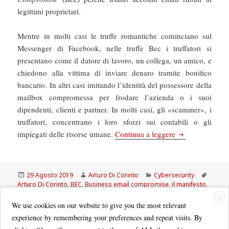
legittimi proprietari.
Mentre in molti casi le truffe romantiche cominciano sul
Messenger di Facebook, nelle truffe Bec i truffatori si
presentano come il datore di lavoro, un collega, un amico, e
chiedono alla vittima di inviare denaro tramite bonifico
bancario. In altri casi imitando l’identità del possessore della
mailbox compromessa per frodare l’azienda o i suoi
dipendenti, clienti e partner. In molti casi, gli «scammer», i
truffatori, concentrano i loro sforzi sui contabili o gli
Il Manifesto: Co
impiegati delle risorse umane.
Continua a leggere
Scritto
Autore
Categorie
Tag
29 Agosto 2019
Arturo Di Corinto
Cybersecurity
il
Arturo Di Corinto
,
BEC
,
Business email compromise
,
il manifesto
,
romance scam
X
We use cookies on our website to give you the most relevant
experience by remembering your preferences and repeat visits. By