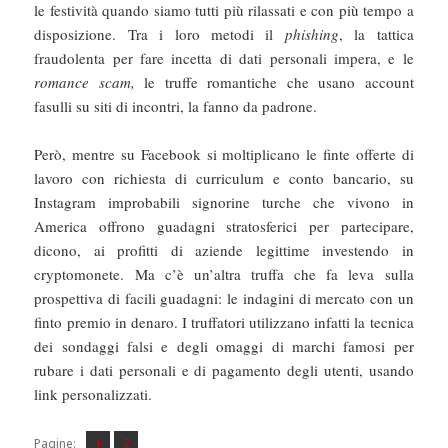
le festività quando siamo tutti più rilassati e con più tempo a
disposizione. Tra i loro metodi il
phishing
, la tattica
fraudolenta per fare incetta di dati personali impera, e le
romance scam
,
le truffe romantiche che usano account
fasulli su siti di incontri, la fanno da padrone.
Però, mentre su Facebook si moltiplicano le finte offerte di
lavoro con richiesta di curriculum e conto bancario, su
Instagram improbabili signorine turche che vivono in
America offrono guadagni stratosferici per partecipare,
dicono, ai profitti di aziende legittime investendo in
cryptomonete. Ma c’è un’altra truffa che fa leva sulla
prospettiva di facili guadagni: le indagini di mercato con un
finto premio in denaro. I truffatori utilizzano infatti la tecnica
dei sondaggi falsi e degli omaggi di marchi famosi per
rubare i dati personali e di pagamento degli utenti, usando
link personalizzati.
Pagina
Pagina
,
Pagine:
1
2