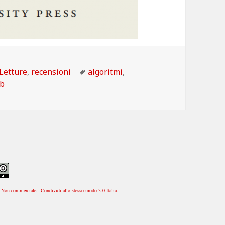
Categorie
Tag
Letture
,
recensioni
algoritmi
,
b
Non commerciale - Condividi allo stesso modo 3.0 Italia
.