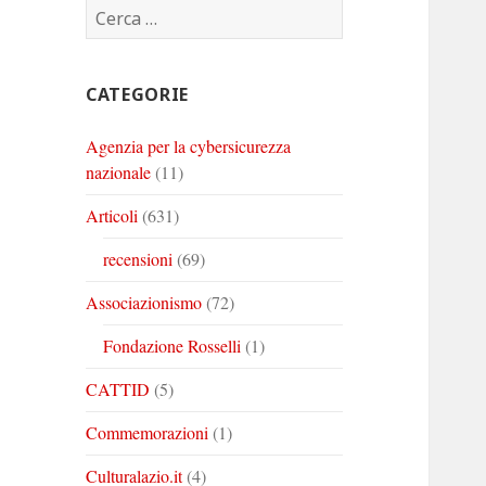
Ricerca
Corinto
Corinto
Corinto
per:
su
su
su
Twitter
Youtube
Linkedin
CATEGORIE
Agenzia per la cybersicurezza
nazionale
(11)
Articoli
(631)
recensioni
(69)
Associazionismo
(72)
Fondazione Rosselli
(1)
CATTID
(5)
Commemorazioni
(1)
Culturalazio.it
(4)