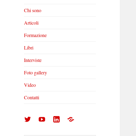
Chi sono
Articoli
Formazione
Libri
Interviste
Foto gallery
Video
Contatti
Arturo
Arturo
Arturo
Foto
Di
Di
Di
gallery