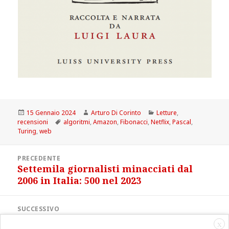
Scritto
Autore
Categorie
15 Gennaio 2024
Arturo Di Corinto
Letture
,
il
Tag
recensioni
algoritmi
,
Amazon
,
Fibonacci
,
Netflix
,
Pascal
,
Turing
,
web
Navigazione
PRECEDENTE
articoli
Settemila giornalisti minacciati dal
Articolo
2006 in Italia: 500 nel 2023
precedente:
SUCCESSIVO
La sicurezza nel cyberspazio
Articolo
X