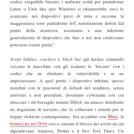
codice eseguibile binario: i malware scritti per piattaforme
Linux o Unix like (per Windows si chiamerebbe .exe) lo
scaricano nei dispositivi presi di mira e siccome la
maggioranza sono piattaforme IoT, notoriamente deboli dal
punto della sicurezza, assistiamo a una infezione
generalizzata di dispositivi che fino a ieri non credevamo
potessero essere preda”.
Script kiddies
,
crackers
e
black hat
(gli hacker criminali)
cercano le macchine con gli scanner, le ‘bucano’ con i
codici che ne sfruttano le vulnerabilità e se ne
impossessano. A quel punto i dispositivi infettati, spesso
installati con le password di default del venditore, senza
antivirus e non presidiate, diventano cyberarmi con cui
attaccare i siti bersaglio tramire DDoS, un attacco distribuito
da negazione di servizio, che fa collassare i sistemi per le
troppo richieste contemporanee. Era accaduto con
Mirai
, la
botnet che nel 2016
aveva causato il blocco dei server da cui
dipendevano Amazon, Twitter e il
New York Times
. Un