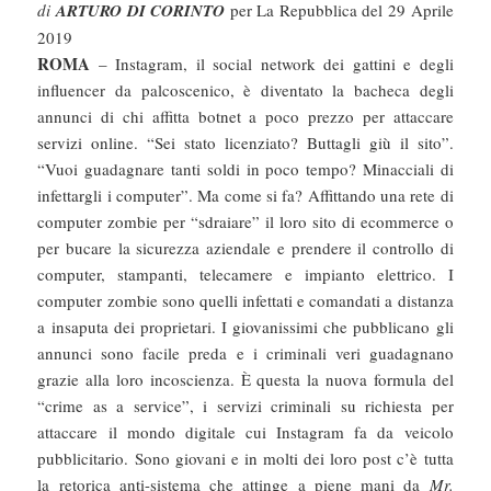
di
ARTURO DI CORINTO
per La Repubblica del 29 Aprile
2019
ROMA
– Instagram, il social network dei gattini e degli
influencer da palcoscenico, è diventato la bacheca degli
annunci di chi affitta botnet a poco prezzo per attaccare
servizi online. “Sei stato licenziato? Buttagli giù il sito”.
“Vuoi guadagnare tanti soldi in poco tempo? Minacciali di
infettargli i computer”. Ma come si fa? Affittando una rete di
computer zombie per “sdraiare” il loro sito di ecommerce o
per bucare la sicurezza aziendale e prendere il controllo di
computer, stampanti, telecamere e impianto elettrico. I
computer zombie sono quelli infettati e comandati a distanza
a insaputa dei proprietari. I giovanissimi che pubblicano gli
annunci sono facile preda e i criminali veri guadagnano
grazie alla loro incoscienza. È questa la nuova formula del
“crime as a service”, i servizi criminali su richiesta per
attaccare il mondo digitale cui Instagram fa da veicolo
pubblicitario. Sono giovani e in molti dei loro post c’è tutta
la retorica anti-sistema che attinge a piene mani da
Mr.