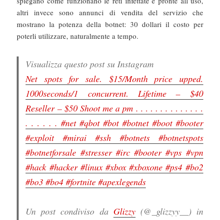
spiegano come funzionano le reti infettate e pronte all’uso,
altri invece sono annunci di vendita del servizio che
mostrano la potenza della botnet: 30 dollari il costo per
poterli utilizzare, naturalmente a tempo.
Visualizza questo post su Instagram
Net spots for sale. $15/Month price upped.
1000seconds/1 concurrent. Lifetime – $40
Reseller – $50 Shoot me a pm . . . . . . . . . . . . . .
. . . . . . #net #qbot #bot #botnet #boot #booter
#exploit #mirai #ssh #botnets #botnetspots
#botnetforsale #stresser #irc #booter #vps #vpn
#hack #hacker #linux #xbox #xboxone #ps4 #bo2
#bo3 #bo4 #fortnite #apexlegends
Un post condiviso da
Glizzy
(@_glizzyy__) in