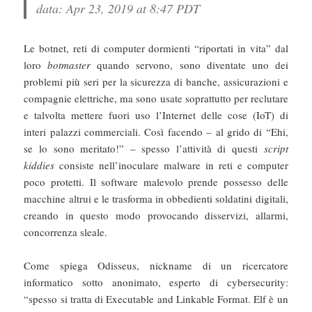
data: Apr 23, 2019 at 8:47 PDT
Le botnet, reti di computer dormienti “riportati in vita” dal
loro
botmaster
quando servono, sono diventate uno dei
problemi più seri per la sicurezza di banche, assicurazioni e
compagnie elettriche, ma sono usate soprattutto per reclutare
e talvolta mettere fuori uso l’Internet delle cose (IoT) di
interi palazzi commerciali. Così facendo – al grido di “Ehi,
se lo sono meritato!” – spesso l’attività di questi
script
kiddies
consiste nell’inoculare malware in reti e computer
poco protetti. Il software malevolo prende possesso delle
macchine altrui e le trasforma in obbedienti soldatini digitali,
creando in questo modo provocando disservizi, allarmi,
concorrenza sleale.
Come spiega Odisseus, nickname di un ricercatore
informatico sotto anonimato, esperto di cybersecurity:
“spesso si tratta di Executable and Linkable Format. Elf è un