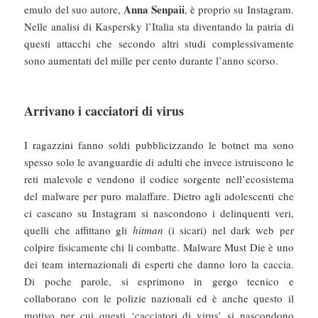
Anna Senpaii
emulo del suo autore,
, è proprio su Instagram.
Nelle analisi di Kaspersky l’Italia sta diventando la patria di
questi attacchi che secondo altri studi complessivamente
sono aumentati del mille per cento durante l’anno scorso.
Arrivano i cacciatori di virus
I ragazzini fanno soldi pubblicizzando le botnet ma sono
spesso solo le avanguardie di adulti che invece istruiscono le
reti malevole e vendono il codice sorgente nell’ecosistema
del malware per puro malaffare. Dietro agli adolescenti che
ci cascano su Instagram si nascondono i delinquenti veri,
quelli che affittano gli
hitman
(i sicari) nel dark web per
colpire fisicamente chi li combatte. Malware Must Die è uno
dei team internazionali di esperti che danno loro la caccia.
Di poche parole, si esprimono in gergo tecnico e
collaborano con le polizie nazionali ed è anche questo il
motivo per cui questi ‘cacciatori di virus’ si nascondono