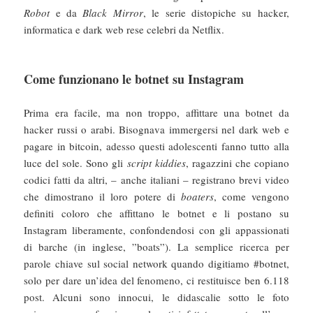
Robot
e da
Black Mirror
, le serie distopiche su hacker,
informatica e dark web rese celebri da Netflix.
Come funzionano le botnet su Instagram
Prima era facile, ma non troppo, affittare una botnet da
hacker russi o arabi. Bisognava immergersi nel dark web e
pagare in bitcoin, adesso questi adolescenti fanno tutto alla
luce del sole. Sono gli
script kiddies
, ragazzini che copiano
codici fatti da altri, – anche italiani – registrano brevi video
che dimostrano il loro potere di
boaters
, come vengono
definiti coloro che affittano le botnet e li postano su
Instagram liberamente, confondendosi con gli appassionati
di barche (in inglese, ”boats”). La semplice ricerca per
parole chiave sul social network quando digitiamo #botnet,
solo per dare un’idea del fenomeno, ci restituisce ben 6.118
post. Alcuni sono innocui, le didascalie sotto le foto