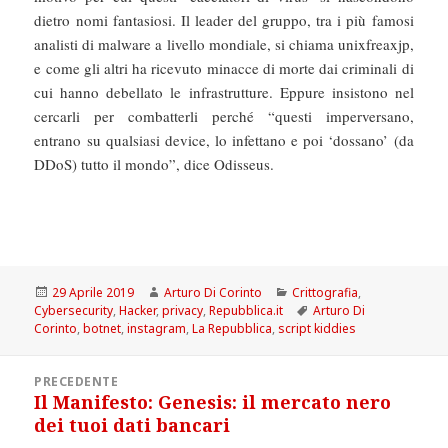
dietro nomi fantasiosi. Il leader del gruppo, tra i più famosi
analisti di malware a livello mondiale, si chiama unixfreaxjp,
e come gli altri ha ricevuto minacce di morte dai criminali di
cui hanno debellato le infrastrutture. Eppure insistono nel
cercarli per combatterli perché “questi imperversano,
entrano su qualsiasi device, lo infettano e poi ‘dossano’ (da
DDoS) tutto il mondo”, dice Odisseus.
Scritto
Autore
Categorie
29 Aprile 2019
Arturo Di Corinto
Crittografia
,
il
Tag
Cybersecurity
,
Hacker
,
privacy
,
Repubblica.it
Arturo Di
Corinto
,
botnet
,
instagram
,
La Repubblica
,
script kiddies
Navigazione
PRECEDENTE
articoli
Il Manifesto: Genesis: il mercato nero
Articolo
dei tuoi dati bancari
precedente: