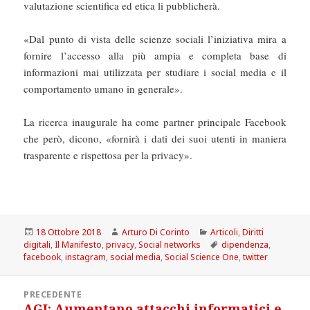
valutazione scientifica ed etica li pubblicherà.
«Dal punto di vista delle scienze sociali l’iniziativa mira a
fornire l’accesso alla più ampia e completa base di
informazioni mai utilizzata per studiare i social media e il
comportamento umano in generale».
La ricerca inaugurale ha come partner principale Facebook
che però, dicono, «fornirà i dati dei suoi utenti in maniera
trasparente e rispettosa per la privacy».
Scritto
Autore
Categorie
18 Ottobre 2018
Arturo Di Corinto
Articoli
,
Diritti
il
Tag
digitali
,
Il Manifesto
,
privacy
,
Social networks
dipendenza
,
facebook
,
instagram
,
social media
,
Social Science One
,
twitter
Navigazione
PRECEDENTE
articoli
AGI: Aumentano attacchi informatici e
Articolo