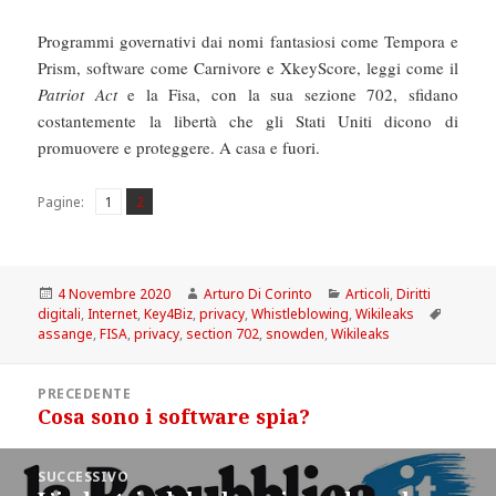
Programmi governativi dai nomi fantasiosi come Tempora e
Prism, software come Carnivore e XkeyScore, leggi come il
Patriot Act
e la Fisa, con la sua sezione 702, sfidano
costantemente la libertà che gli Stati Uniti dicono di
promuovere e proteggere. A casa e fuori.
Pagina
Pagina
,
Pagine:
1
2
Scritto
Autore
Categorie
4 Novembre 2020
Arturo Di Corinto
Articoli
,
Diritti
il
Tag
digitali
,
Internet
,
Key4Biz
,
privacy
,
Whistleblowing
,
Wikileaks
assange
,
FISA
,
privacy
,
section 702
,
snowden
,
Wikileaks
Navigazione
PRECEDENTE
articoli
Cosa sono i software spia?
Articolo
precedente:
SUCCESSIVO