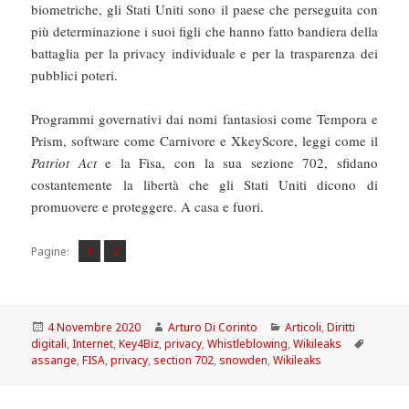
biometriche, gli Stati Uniti sono il paese che perseguita con
più determinazione i suoi figli che hanno fatto bandiera della
battaglia per la privacy individuale e per la trasparenza dei
pubblici poteri.
Programmi governativi dai nomi fantasiosi come Tempora e
Prism, software come Carnivore e XkeyScore, leggi come il
Patriot Act
e la Fisa, con la sua sezione 702, sfidano
costantemente la libertà che gli Stati Uniti dicono di
promuovere e proteggere. A casa e fuori.
Pagina
Pagina
,
Pagine:
1
2
Scritto
Autore
Categorie
4 Novembre 2020
Arturo Di Corinto
Articoli
,
Diritti
il
Tag
digitali
,
Internet
,
Key4Biz
,
privacy
,
Whistleblowing
,
Wikileaks
assange
,
FISA
,
privacy
,
section 702
,
snowden
,
Wikileaks