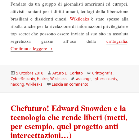
Fondato da un gruppo di giornalisti americani ed europei,
attivisti iraniani per i diritti umani, teologi della liberazione
brasiliani e dissidenti cinesi,
Wikileaks
è stato spesso alla
ribalta anche per la rivelazione di informazioni privilegiate e
top secret che possono essere inviate al suo sito in assoluta
segretezza grazie all’uso della
crittografia
.
Cybersecurity: Wikileaks compie dieci anni, ec
Continua a leggere
Scritto
Autore
Categorie
5 Ottobre 2016
Arturo Di Corinto
Crittografia
,
il
Tag
CyberSecurity
,
Hacker
,
Wikileaks
assange
,
cybersecurity
,
su Cybersecurity: Wikileaks 
hacking
,
Wikileaks
Lascia un commento
Chefuturo! Edward Snowden e la
tecnologia che rende liberi (metti,
per esempio, quel progetto anti
intercettazioni…)