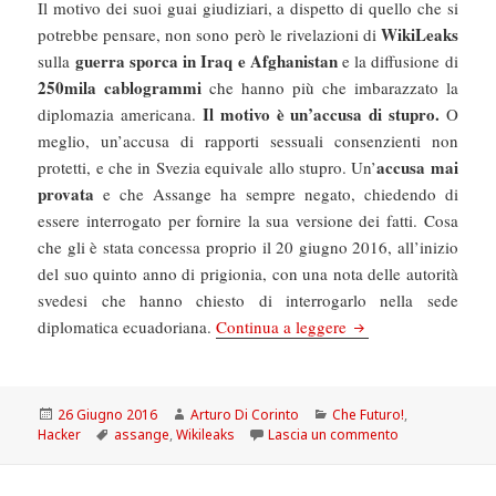
Il motivo dei suoi guai giudiziari, a dispetto di quello che si
WikiLeaks
potrebbe pensare, non sono però le rivelazioni di
guerra sporca in Iraq e Afghanistan
sulla
e la diffusione di
250mila cablogrammi
che hanno più che imbarazzato la
Il motivo è un’accusa di stupro.
diplomazia americana.
O
meglio, un’accusa di rapporti sessuali consenzienti non
accusa mai
protetti, e che in Svezia equivale allo stupro. Un’
provata
e che Assange ha sempre negato, chiedendo di
essere interrogato per fornire la sua versione dei fatti. Cosa
che gli è stata concessa proprio il 20 giugno 2016, all’inizio
del suo quinto anno di prigionia, con una nota delle autorità
svedesi che hanno chiesto di interrogarlo nella sede
Chefuturo! Julian Ass
diplomatica ecuadoriana.
Continua a leggere
Scritto
Autore
Categorie
26 Giugno 2016
Arturo Di Corinto
Che Futuro!
,
il
Tag
su Chefuturo! J
Hacker
assange
,
Wikileaks
Lascia un commento