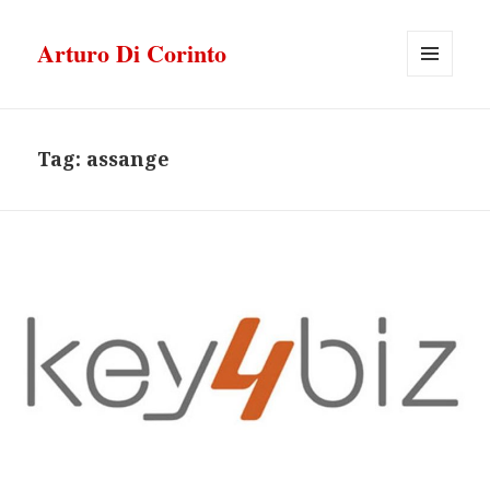
Arturo Di Corinto
MENU
E
WIDGET
Tag:
assange