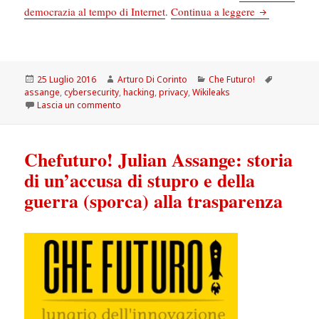
Chefuturo! Ed
democrazia al tempo di Internet
.
Continua a leggere
Scritto
Autore
Categorie
Tag
25 Luglio 2016
Arturo Di Corinto
Che Futuro!
il
assange
,
cybersecurity
,
hacking
,
privacy
,
Wikileaks
su Chefuturo! Edward Snowden e la tecnologia che
Lascia un commento
Chefuturo! Julian Assange: storia
di un’accusa di stupro e della
guerra (sporca) alla trasparenza