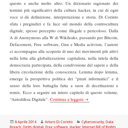
questo e anche molto altro. Un dizionario ragionato dei
termini più significativi della cultura hacker, in cui di ogni
voce si dà definizione, interpretazione e storia. Di Corinto
sfata i pregiudizi e fa luce sul mondo della controcultura
digitale, spesso percepito come illegale e pericoloso. Dalla
A di Anonymous alla W di Wikileaks, passando per Bitcoin,
Defacement, Free software, Gnu e Media activism, l’autore
ci accompagna alla scoperta di uno dei movimenti più attivi
nella lotta alla globalizzazione capitalista, nella tutela della
democrazia partecipata, della condivisione del sapere e della
libera circolazione della conoscenza. Lemma dopo lemma,
emerge la prospettiva politica dei “pirati informatici” e il
senso della loro battaglia fatta a suon di decrittazioni e
remix. Ecco a seguire un intero capitolo di questo volume,
La Repubblica: “Un dizi
“Autodifesa Digitale”.
Continua a leggere
Scritto
Autore
Categorie
8 Aprile 2014
Arturo Di Corinto
Cybersecurity
,
Data
il
Breach
,
Diritti digitali
,
Free software
,
Hacker
,
Internet Bill of Rights
,