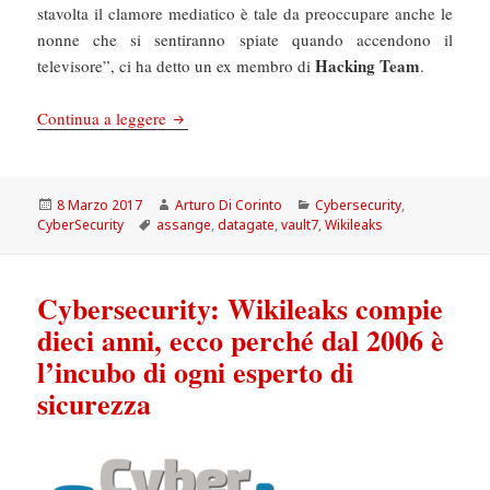
stavolta il clamore mediatico è tale da preoccupare anche le
nonne che si sentiranno spiate quando accendono il
Hacking Team
televisore”, ci ha detto un ex membro di
.
Cybersecurity: Peggio del Datagate: i segreti de
Continua a leggere
Scritto
Autore
Categorie
8 Marzo 2017
Arturo Di Corinto
Cybersecurity
,
il
Tag
CyberSecurity
assange
,
datagate
,
vault7
,
Wikileaks
Cybersecurity: Wikileaks compie
dieci anni, ecco perché dal 2006 è
l’incubo di ogni esperto di
sicurezza