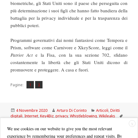
biometriche, gli Stati Uniti sono il paese che perseguita con
più determinazione i suoi figli che hanno fatto bandiera della
battaglia per la privacy individuale e per la trasparenza dei
pubblici poteri.
Programmi governativi dai nomi fantasiosi come Tempora e
Prism, software come Carnivore e XkeyScore, leggi come il
Patriot Act
e la Fisa, con la sua sezione 702, sfidano
costantemente la libertà che gli Stati Uniti dicono di
promuovere e proteggere. A casa e fuori.
Pagina
Pagina
,
Pagine:
1
2
Scritto
Autore
Categorie
4 Novembre 2020
Arturo Di Corinto
Articoli
,
Diritti
il
Tag
digitali
,
Internet
,
Key4Biz
,
privacy
,
Whistleblowing
,
Wikileaks
assange
,
FISA
,
privacy
,
section 702
,
snowden
,
Wikileaks
X
We use cookies on our website to give you the most relevant
experience by remembering your preferences and repeat visits. By