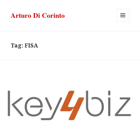
Arturo Di Corinto
MENU
E
WIDGET
Tag:
FISA