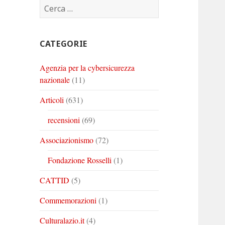
Ricerca
Corinto
Corinto
Corinto
per:
su
su
su
Twitter
Youtube
Linkedin
CATEGORIE
Agenzia per la cybersicurezza
nazionale
(11)
Articoli
(631)
recensioni
(69)
Associazionismo
(72)
Fondazione Rosselli
(1)
CATTID
(5)
Commemorazioni
(1)
Culturalazio.it
(4)