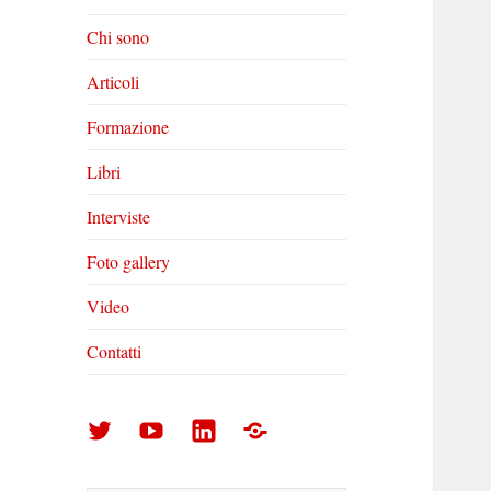
Chi sono
Articoli
Formazione
Libri
Interviste
Foto gallery
Video
Contatti
Arturo
Arturo
Arturo
Foto
Di
Di
Di
gallery