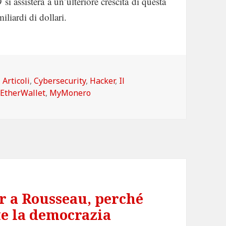
si assisterà a un’ulteriore crescita di questa
liardi di dollari.
Categorie
Articoli
,
Cybersecurity
,
Hacker
,
Il
EtherWallet
,
MyMonero
r a Rousseau, perché
te la democrazia