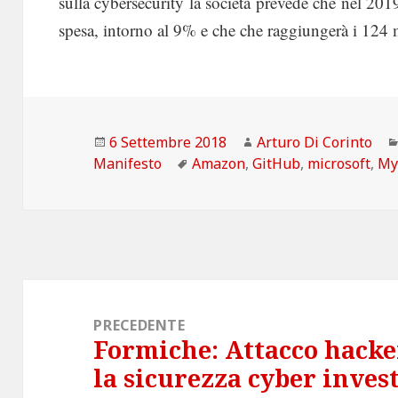
sulla cybersecurity la società prevede che nel 2019 
spesa, intorno al 9% e che che raggiungerà i 124 mi
Scritto
Autore
6 Settembre 2018
Arturo Di Corinto
il
Tag
Manifesto
Amazon
,
GitHub
,
microsoft
,
My
Navigazione
articoli
PRECEDENTE
Formiche: Attacco hacke
Articolo
la sicurezza cyber inves
precedente: