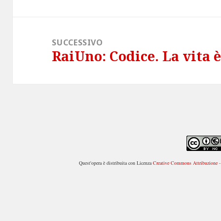
SUCCESSIVO
RaiUno: Codice. La vita è
Articolo
successivo:
Quest'opera è distribuita con Licenza
Creative Commons Attribuzione - 