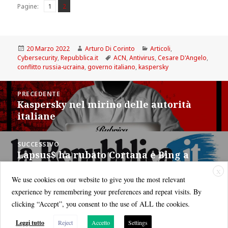
Pagina
Pagina
,
Pagine:
1
2
Scritto
Autore
Categorie
20 Marzo 2022
Arturo Di Corinto
Articoli
,
il
Tag
Cybersecurity
,
Repubblica.it
ACN
,
Antivirus
,
Cesare D'Angelo
,
conflitto russia-ucraina
,
governo italiano
,
kaspersky
Navigazione
PRECEDENTE
articoli
Kaspersky nel mirino delle autorità
Articolo
italiane
precedente:
SUCCESSIVO
Lapsus$ ha rubato Cortana e Bing a
Articolo
Microsoft
successivo:
X
We use cookies on our website to give you the most relevant
experience by remembering your preferences and repeat visits. By
clicking “Accept”, you consent to the use of ALL the cookies.
Leggi tutto
Reject
Accetto
Settings