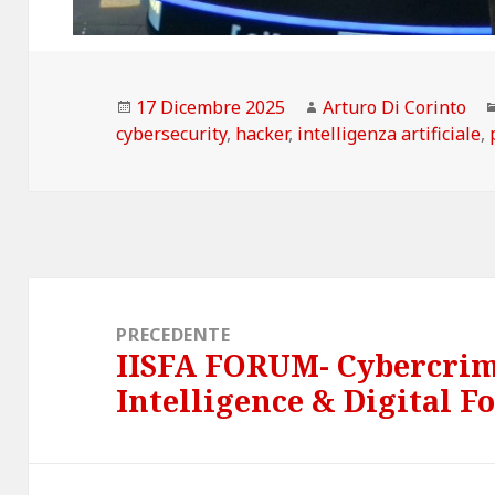
Scritto
Autore
17 Dicembre 2025
Arturo Di Corinto
il
cybersecurity
,
hacker
,
intelligenza artificiale
,
Navigazione
articoli
PRECEDENTE
IISFA FORUM- Cybercrime
Articolo
Intelligence & Digital F
precedente: