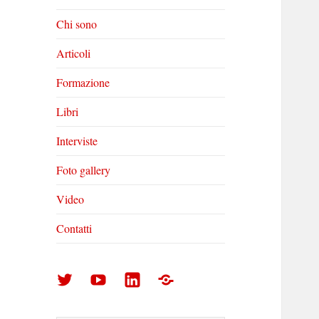
Chi sono
Articoli
Formazione
Libri
Interviste
Foto gallery
Video
Contatti
Arturo
Arturo
Arturo
Foto
Di
Di
Di
gallery