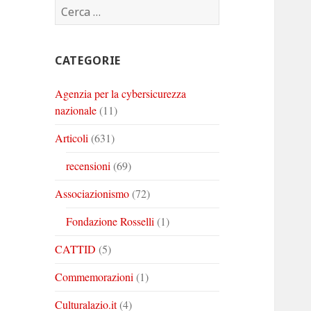
Ricerca
Corinto
Corinto
Corinto
per:
su
su
su
Twitter
Youtube
Linkedin
CATEGORIE
Agenzia per la cybersicurezza
nazionale
(11)
Articoli
(631)
recensioni
(69)
Associazionismo
(72)
Fondazione Rosselli
(1)
CATTID
(5)
Commemorazioni
(1)
Culturalazio.it
(4)