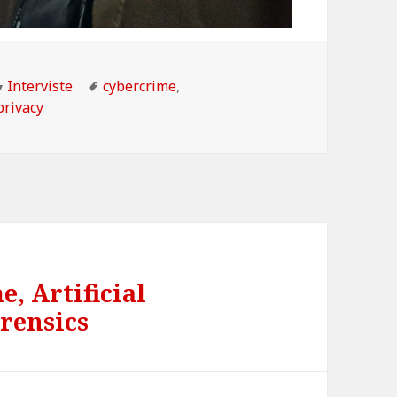
Categorie
Tag
Interviste
cybercrime
,
privacy
, Artificial
orensics