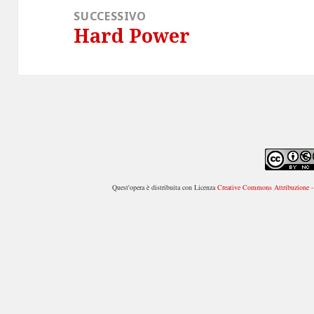
SUCCESSIVO
Hard Power
Articolo
successivo:
Quest'opera è distribuita con Licenza
Creative Commons Attribuzione - 