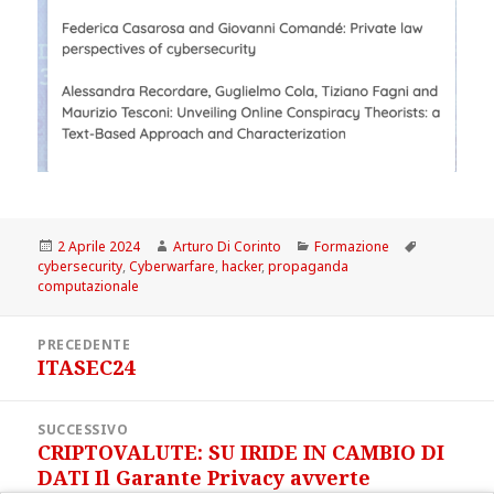
Scritto
Autore
Categorie
Tag
2 Aprile 2024
Arturo Di Corinto
Formazione
il
cybersecurity
,
Cyberwarfare
,
hacker
,
propaganda
computazionale
Navigazione
PRECEDENTE
articoli
ITASEC24
Articolo
precedente:
SUCCESSIVO
CRIPTOVALUTE: SU IRIDE IN CAMBIO DI
Articolo
DATI Il Garante Privacy avverte
successivo: