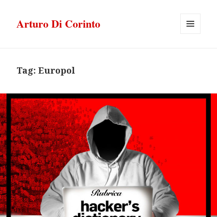
Arturo Di Corinto
MENU
E
WIDGET
Tag:
Europol