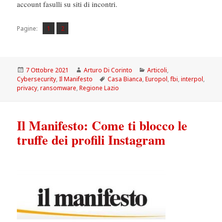
account fasulli su siti di incontri.
Pagina
Pagina
,
Pagine:
1
2
Scritto
Autore
Categorie
7 Ottobre 2021
Arturo Di Corinto
Articoli
,
il
Tag
Cybersecurity
,
Il Manifesto
Casa Bianca
,
Europol
,
fbi
,
interpol
,
privacy
,
ransomware
,
Regione Lazio
Il Manifesto: Come ti blocco le
truffe dei profili Instagram