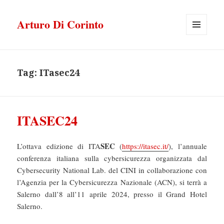
Arturo Di Corinto
MENU
E
WIDGET
Tag:
ITasec24
ITASEC24
SEC
L’ottava edizione di ITA
(
https://itasec.it/
), l’annuale
conferenza italiana sulla cybersicurezza organizzata dal
Cybersecurity National Lab. del CINI in collaborazione con
l’Agenzia per la Cybersicurezza Nazionale (ACN), si terrà a
Salerno dall’8 all’11 aprile 2024, presso il Grand Hotel
Salerno.