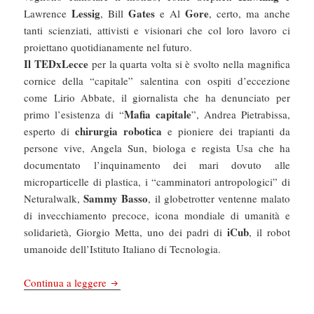
Lessig
Gates
Gore
Lawrence
, Bill
e Al
, certo, ma anche
tanti scienziati, attivisti e visionari che col loro lavoro ci
proiettano quotidianamente nel futuro.
Il TEDxLecce
per la quarta volta si è svolto nella magnifica
cornice della “capitale” salentina con ospiti d’eccezione
come Lirio Abbate, il giornalista che ha denunciato per
Mafia capitale
primo l’esistenza di “
”, Andrea Pietrabissa,
chirurgia robotica
esperto di
e pioniere dei trapianti da
persone vive, Angela Sun, biologa e regista Usa che ha
documentato l’inquinamento dei mari dovuto alle
microparticelle di plastica, i “camminatori antropologici” di
Sammy Basso
Neturalwalk,
, il globetrotter ventenne malato
di invecchiamento precoce, icona mondiale di umanità e
iCub
solidarietà, Giorgio Metta, uno dei padri di
, il robot
umanoide dell’Istituto Italiano di Tecnologia.
Chefuturo! Perché ci è piaciuto il TEDxLecce (
Continua a leggere