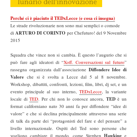
Perché ci è piaciuto il TEDxLecce (e cosa ci insegna)
Le strade rivoluzionarie non sono mai semplici o comode
ARTURO DI CORINTO
di
per Chefuturo! del 9 Novembre
2015
Squadra che vince non si cambia. È questo l’augurio che si
può fare agli ideatori di “
Xoff. Conversazioni sul futuro
”
Diffondere Idee di
rassegna organizzata dall’associazione
Valore
che si è svolta a Lecce dal 5 al 8 novembre.
Workshop, dibattiti, confronti, lezioni, film, libri, dj set, e un
evento principale al suo interno,
TEDxLecce
, la variante
TED
locale di
TED
. Per chi non lo conosce ancora,
è un
format californiano nato 30 anni fa per diffondere “idee di
valore” e che si declina principalmente attraverso una serie
di talk da parte dei “protagonisti del fare e del pensare” a
livello internazionale. Ospiti del Ted sono persone che
Hawking
vogliono cambiare il mondo, come Stephen
e