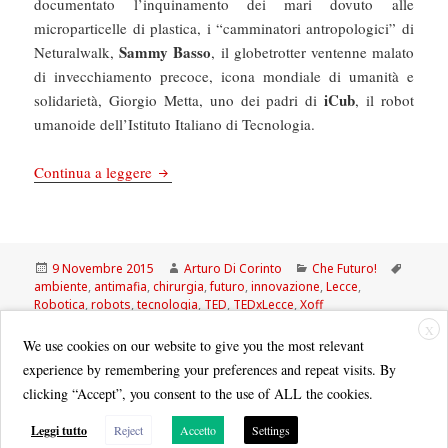
documentato l’inquinamento dei mari dovuto alle
microparticelle di plastica, i “camminatori antropologici” di
Sammy Basso
Neturalwalk,
, il globetrotter ventenne malato
di invecchiamento precoce, icona mondiale di umanità e
iCub
solidarietà, Giorgio Metta, uno dei padri di
, il robot
umanoide dell’Istituto Italiano di Tecnologia.
Chefuturo! Perché ci è piaciuto il TEDxLecce (
Continua a leggere
Scritto
Autore
Categorie
Tag
9 Novembre 2015
Arturo Di Corinto
Che Futuro!
il
ambiente
,
antimafia
,
chirurgia
,
futuro
,
innovazione
,
Lecce
,
Robotica
,
robots
,
tecnologia
,
TED
,
TEDxLecce
,
Xoff
su Chefuturo! Perché ci è piaciuto il TEDxLecce (e
Lascia un commento
X
We use cookies on our website to give you the most relevant
experience by remembering your preferences and repeat visits. By
clicking “Accept”, you consent to the use of ALL the cookies.
Leggi tutto
Reject
Accetto
Settings