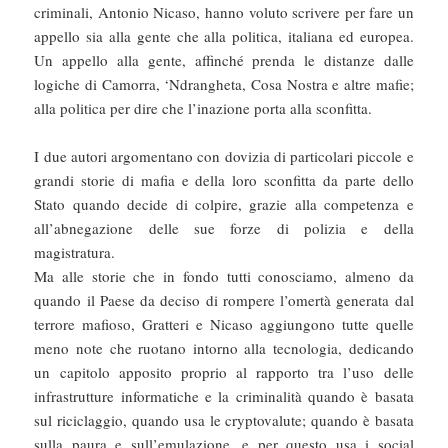
criminali, Antonio Nicaso, hanno voluto scrivere per fare un
appello sia alla gente che alla politica, italiana ed europea.
Un appello alla gente, affinché prenda le distanze dalle
logiche di Camorra, ‘Ndrangheta, Cosa Nostra e altre mafie;
alla politica per dire che l’inazione porta alla sconfitta.
I due autori argomentano con dovizia di particolari piccole e
grandi storie di mafia e della loro sconfitta da parte dello
Stato quando decide di colpire, grazie alla competenza e
all’abnegazione delle sue forze di polizia e della
magistratura.
Ma alle storie che in fondo tutti conosciamo, almeno da
quando il Paese da deciso di rompere l’omertà generata dal
terrore mafioso, Gratteri e Nicaso aggiungono tutte quelle
meno note che ruotano intorno alla tecnologia, dedicando
un capitolo apposito proprio al rapporto tra l’uso delle
infrastrutture informatiche e la criminalità quando è basata
sul riciclaggio, quando usa le cryptovalute; quando è basata
sulla paura e sull’emulazione, e per questo usa i social