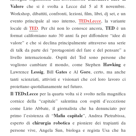
Valore
che si è svolta a Lecce dal 5 al 8 novembre.
Workshop, dibattiti, confronti, lezioni, film, libri, dj set, e un
evento principale al suo interno,
TEDxLecce
, la variante
TED
locale di
TED
. Per chi non lo conosce ancora,
è un
format californiano nato 30 anni fa per diffondere “idee di
valore” e che si declina principalmente attraverso una serie
di talk da parte dei “protagonisti del fare e del pensare” a
livello internazionale. Ospiti del Ted sono persone che
Hawking
vogliono cambiare il mondo, come Stephen
e
Lessig
Gates
Gore
Lawrence
, Bill
e Al
, certo, ma anche
tanti scienziati, attivisti e visionari che col loro lavoro ci
proiettano quotidianamente nel futuro.
Il TEDxLecce
per la quarta volta si è svolto nella magnifica
cornice della “capitale” salentina con ospiti d’eccezione
come Lirio Abbate, il giornalista che ha denunciato per
Mafia capitale
primo l’esistenza di “
”, Andrea Pietrabissa,
chirurgia robotica
esperto di
e pioniere dei trapianti da
persone vive, Angela Sun, biologa e regista Usa che ha