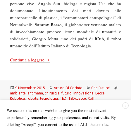
persone vive, Angela Sun, biologa e regista Usa che ha
documentato l’inquinamento dei mari dovuto alle
microparticelle di plastica, i “camminatori antropologici” di
Sammy Basso
Neturalwalk,
, il globetrotter ventenne malato
di invecchiamento precoce, icona mondiale di umanità e
iCub
solidarietà, Giorgio Metta, uno dei padri di
, il robot
umanoide dell’Istituto Italiano di Tecnologia.
Chefuturo! Perché ci è piaciuto il TEDxLecce (
Continua a leggere
Scritto
Autore
Categorie
Tag
9 Novembre 2015
Arturo Di Corinto
Che Futuro!
il
ambiente
,
antimafia
,
chirurgia
,
futuro
,
innovazione
,
Lecce
,
Robotica
,
robots
,
tecnologia
,
TED
,
TEDxLecce
,
Xoff
su Chefuturo! Perché ci è piaciuto il TEDxLecce (e
Lascia un commento
X
We use cookies on our website to give you the most relevant
experience by remembering your preferences and repeat visits. By
clicking “Accept”, you consent to the use of ALL the cookies.