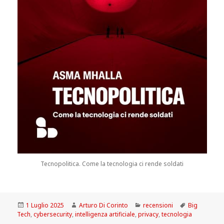
Tecnopolitica. Come la tecnologia ci rende soldati
Scritto
Autore
Categorie
Tag
1 Luglio 2025
Arturo Di Corinto
recensioni
Big
il
Tech
,
cybersecurity
,
intelligenza artificiale
,
privacy
,
tecnologia