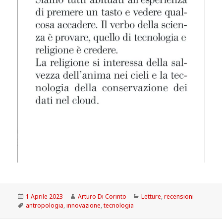
Scritto
Autore
Categorie
1 Aprile 2023
Arturo Di Corinto
Letture
,
recensioni
il
Tag
antropologia
,
innovazione
,
tecnologia