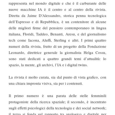
rappresenta nel mondo digitale e che è il carburante delle
nuove macchine IA è il centro e al centro della rivista.
Diretta da Jaime D’Alessandro, storica penna tecnologica
dell’Espresso e di Repubblica, è un contenitore di alcune
delle migliori firme del pensiero contemporaneo in lingua
italiana, Floridi, Taddeo, Benanti, Aresu, e del giornalismo
tech come Iacona, Aluffi, Sterling e altri. I primi quattro
numeri della rivista, frutto di un progetto della Fondazione
Leonardo, direttrice generale la giornalista Helga Cossu,
sono stati dedicati a quattro grandi temi d’attualità: lo
spazio, la mente, gli archivi, l’IA e i digital twins.
La rivista è molto curata, sia dal punto di vista grafico, con
una chiara impronta visiva, sia per i contenuti.
Il primo numero è una parata delle stelle femminili
protagoniste della ricerca spaziale; il secondo, è incentrato
sugli effetti psicologici della tecnologia e dei social network;
il terzo si fonda sul rapporto tra analogico e digitale per