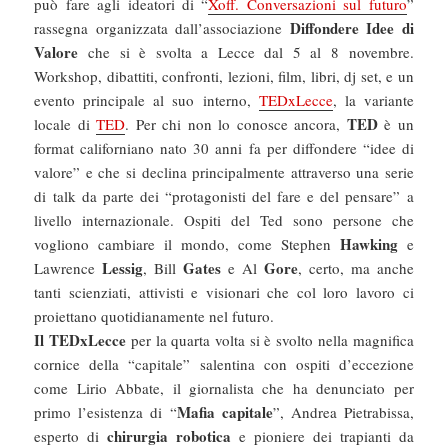
può fare agli ideatori di “
Xoff. Conversazioni sul futuro
”
Diffondere Idee di
rassegna organizzata dall’associazione
Valore
che si è svolta a Lecce dal 5 al 8 novembre.
Workshop, dibattiti, confronti, lezioni, film, libri, dj set, e un
evento principale al suo interno,
TEDxLecce
, la variante
TED
locale di
TED
. Per chi non lo conosce ancora,
è un
format californiano nato 30 anni fa per diffondere “idee di
valore” e che si declina principalmente attraverso una serie
di talk da parte dei “protagonisti del fare e del pensare” a
livello internazionale. Ospiti del Ted sono persone che
Hawking
vogliono cambiare il mondo, come Stephen
e
Lessig
Gates
Gore
Lawrence
, Bill
e Al
, certo, ma anche
tanti scienziati, attivisti e visionari che col loro lavoro ci
proiettano quotidianamente nel futuro.
Il TEDxLecce
per la quarta volta si è svolto nella magnifica
cornice della “capitale” salentina con ospiti d’eccezione
come Lirio Abbate, il giornalista che ha denunciato per
Mafia capitale
primo l’esistenza di “
”, Andrea Pietrabissa,
chirurgia robotica
esperto di
e pioniere dei trapianti da