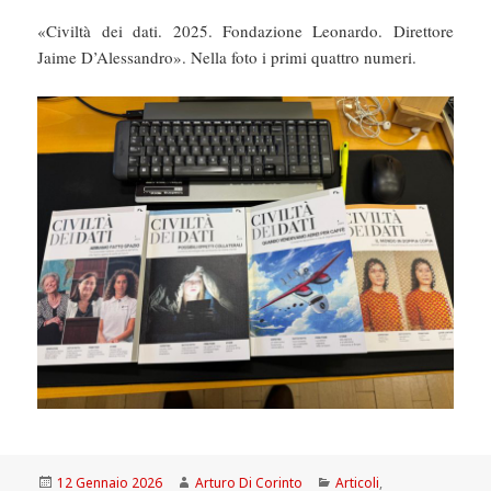
«Civiltà dei dati. 2025. Fondazione Leonardo. Direttore
Jaime D’Alessandro». Nella foto i primi quattro numeri.
Scritto
Autore
Categorie
12 Gennaio 2026
Arturo Di Corinto
Articoli
,