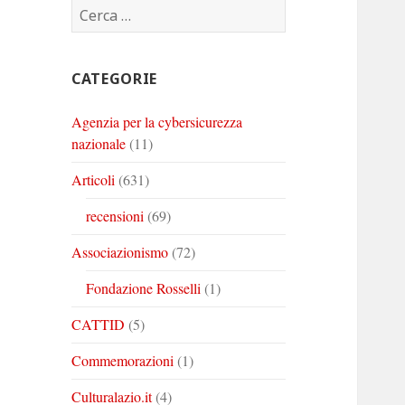
Ricerca
Corinto
Corinto
Corinto
per:
su
su
su
Twitter
Youtube
Linkedin
CATEGORIE
Agenzia per la cybersicurezza
nazionale
(11)
Articoli
(631)
recensioni
(69)
Associazionismo
(72)
Fondazione Rosselli
(1)
CATTID
(5)
Commemorazioni
(1)
Culturalazio.it
(4)