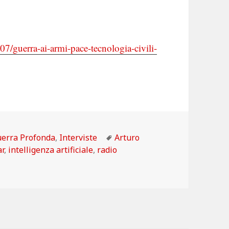
/guerra-ai-armi-pace-tecnologia-civili-
tegorie
Tag
erra Profonda
,
Interviste
Arturo
r
,
intelligenza artificiale
,
radio