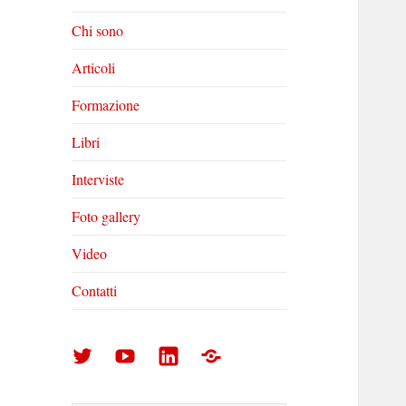
Chi sono
Articoli
Formazione
Libri
Interviste
Foto gallery
Video
Contatti
Arturo
Arturo
Arturo
Foto
Di
Di
Di
gallery