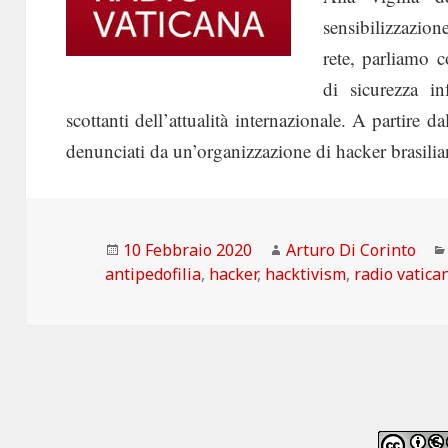
sensibilizzazio
rete, parliamo 
di sicurezza in
scottanti dell’attualità internazionale. A partire da
denunciati da un’organizzazione di hacker brasilia
Scritto
Autore
10 Febbraio 2020
Arturo Di Corinto
il
antipedofilia
,
hacker
,
hacktivism
,
radio vatica