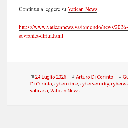
Continua a leggere su
Vatican News
https://www.vaticannews.va/it/mondo/news/2026-07
sovranita-diritti.html
Scritto
Autore
Ca
24 Luglio 2026
Arturo Di Corinto
Gu
il
Di Corinto
,
cybercrime
,
cybersecurity
,
cyberwa
vaticana
,
Vatican News