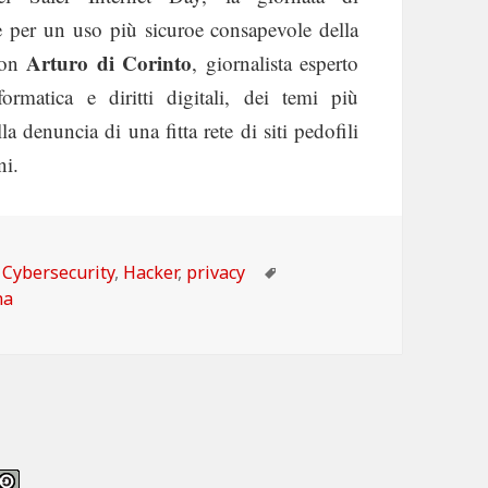
ne per un uso più sicuroe consapevole della
Arturo di Corinto
con
, giornalista esperto
formatica e diritti digitali, dei temi più
lla denuncia di una fitta rete di siti pedofili
ni.
Categorie
Tag
Cybersecurity
,
Hacker
,
privacy
na