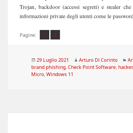
Trojan, backdoor (accessi segreti) e stealer che
informazioni private degli utenti come le passwor
Pagina
Pagina
Pagine:
1
2
,
Scritto
Autore
Ca
29 Luglio 2021
Arturo Di Corinto
Ar
il
brand phishing
,
Check Point Software
,
hacker
Micro
,
Windows 11