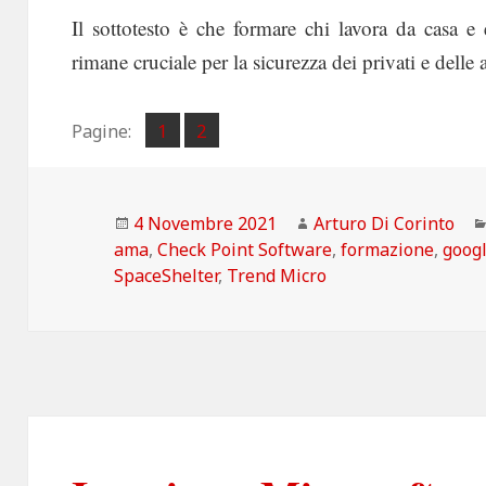
Il sottotesto è che formare chi lavora da casa e
rimane cruciale per la sicurezza dei privati e delle 
Pagina
Pagina
Pagine:
1
2
,
Scritto
Autore
4 Novembre 2021
Arturo Di Corinto
il
ama
,
Check Point Software
,
formazione
,
goog
SpaceShelter
,
Trend Micro