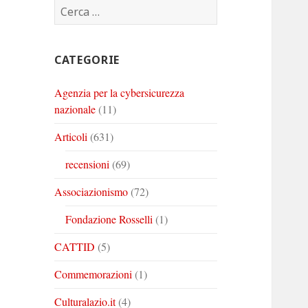
Ricerca
Corinto
Corinto
Corinto
per:
su
su
su
Twitter
Youtube
Linkedin
CATEGORIE
Agenzia per la cybersicurezza
nazionale
(11)
Articoli
(631)
recensioni
(69)
Associazionismo
(72)
Fondazione Rosselli
(1)
CATTID
(5)
Commemorazioni
(1)
Culturalazio.it
(4)