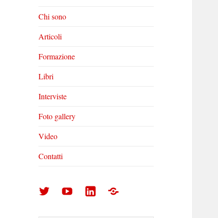
Chi sono
Articoli
Formazione
Libri
Interviste
Foto gallery
Video
Contatti
Arturo
Arturo
Arturo
Foto
Di
Di
Di
gallery