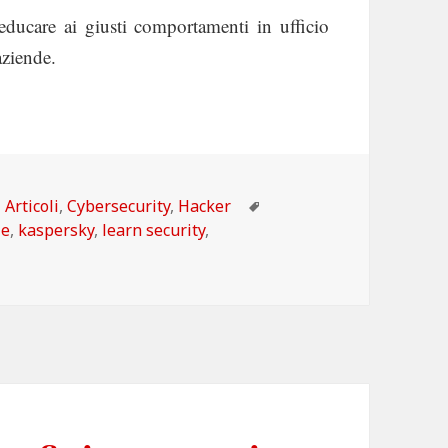
 educare ai giusti comportamenti in ufficio
aziende.
Categorie
Tag
Articoli
,
Cybersecurity
,
Hacker
le
,
kaspersky
,
learn security
,