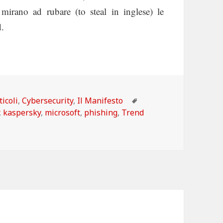
 mirano ad rubare (to steal in inglese) le
d.
tegorie
Tag
ticoli
,
Cybersecurity
,
Il Manifesto
,
kaspersky
,
microsoft
,
phishing
,
Trend