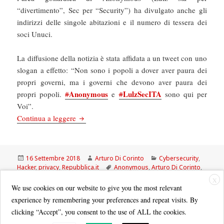
“divertimento”, Sec per “Security”) ha divulgato anche gli
indirizzi delle singole abitazioni e il numero di tessera dei
soci Unuci.
La diffusione della notizia è stata affidata a un tweet con uno
slogan a effetto: “Non sono i popoli a dover aver paura dei
propri governi, ma i governi che devono aver paura dei
Anonymous
LulzSecITA
propri popoli.
#
e
#
sono qui per
Voi”.
La Repubblica: Anonymous torna a colpire: dopo
Continua a leggere
Scritto
Autore
Categorie
16 Settembre 2018
Arturo Di Corinto
Cybersecurity
,
il
Tag
Hacker
,
privacy
,
Repubblica.it
Anonymous
,
Arturo Di Corinto
,
CISL
,
hacker
,
La Repubblica
,
LulzSec Italia
,
UNUCI
X
We use cookies on our website to give you the most relevant
experience by remembering your preferences and repeat visits. By
clicking “Accept”, you consent to the use of ALL the cookies.