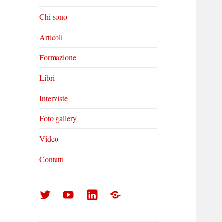
Chi sono
Articoli
Formazione
Libri
Interviste
Foto gallery
Video
Contatti
Arturo
Arturo
Arturo
Foto
Di
Di
Di
gallery