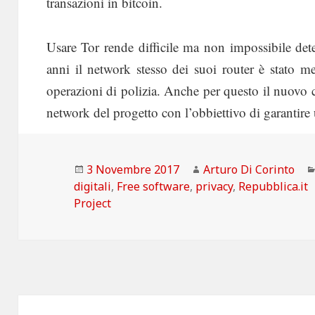
transazioni in bitcoin.
Usare Tor rende difficile ma non impossibile dete
anni il network stesso dei suoi router è stato m
operazioni di polizia. Anche per questo il nuovo co
network del progetto con l’obbiettivo di garantire un’
Scritto
Autore
3 Novembre 2017
Arturo Di Corinto
il
digitali
,
Free software
,
privacy
,
Repubblica.it
Project
Navigazione