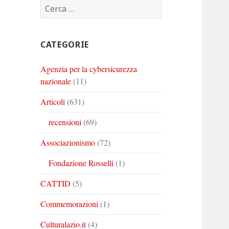
Ricerca
Corinto
Corinto
Corinto
per:
su
su
su
Twitter
Youtube
Linkedin
CATEGORIE
Agenzia per la cybersicurezza
nazionale
(11)
Articoli
(631)
recensioni
(69)
Associazionismo
(72)
Fondazione Rosselli
(1)
CATTID
(5)
Commemorazioni
(1)
Culturalazio.it
(4)