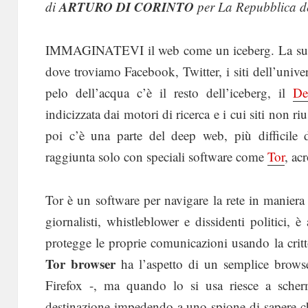
ARTURO DI CORINTO
di
per La Repubblica d
IMMAGINATEVI il web come un iceberg. La sua pu
dove troviamo Facebook, Twitter, i siti dell’univers
pelo dell’acqua c’è il resto dell’iceberg, il
De
indicizzata dai motori di ricerca e i cui siti non
poi c’è una parte del deep web, più difficile 
raggiunta solo con speciali software come
Tor
, ac
Tor è un software per navigare la rete in maniera
giornalisti, whistleblower e dissidenti politic
protegge le proprie comunicazioni usando la critt
Tor browser
ha l’aspetto di un semplice browse
Firefox -, ma quando lo si usa riesce a scherm
destinazione impedendo a uno spione di sapere c