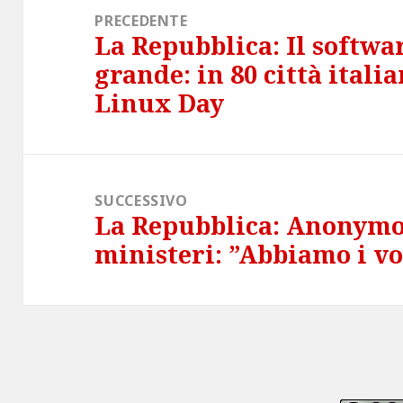
articoli
PRECEDENTE
La Repubblica: Il softwa
Articolo
grande: in 80 città italia
precedente:
Linux Day
SUCCESSIVO
La Repubblica: Anonymo
Articolo
ministeri: ”Abbiamo i vo
successivo: