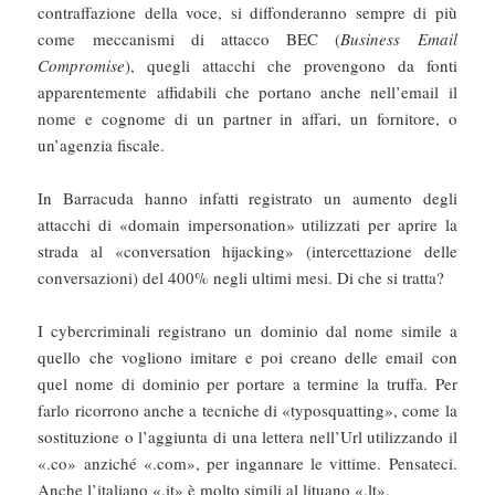
contraffazione della voce, si diffonderanno sempre di più
come meccanismi di attacco BEC (
Business Email
Compromise
), quegli attacchi che provengono da fonti
apparentemente affidabili che portano anche nell’email il
nome e cognome di un partner in affari, un fornitore, o
un’agenzia fiscale.
In Barracuda hanno infatti registrato un aumento degli
attacchi di «domain impersonation» utilizzati per aprire la
strada al «conversation hijacking» (intercettazione delle
conversazioni) del 400% negli ultimi mesi. Di che si tratta?
I cybercriminali registrano un dominio dal nome simile a
quello che vogliono imitare e poi creano delle email con
quel nome di dominio per portare a termine la truffa. Per
farlo ricorrono anche a tecniche di «typosquatting», come la
sostituzione o l’aggiunta di una lettera nell’Url utilizzando il
«.co» anziché «.com», per ingannare le vittime. Pensateci.
Anche l’italiano «.it» è molto simili al lituano «.lt».