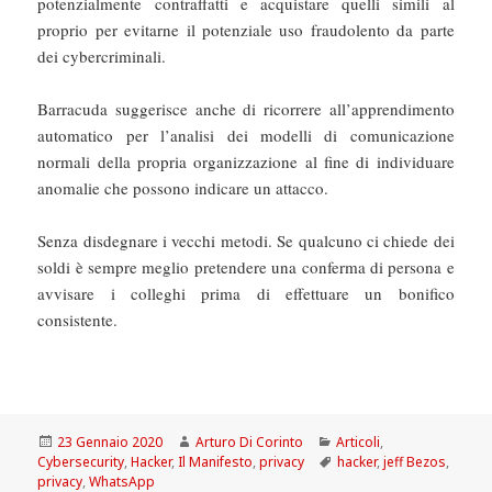
potenzialmente contraffatti e acquistare quelli simili al
proprio per evitarne il potenziale uso fraudolento da parte
dei cybercriminali.
Barracuda suggerisce anche di ricorrere all’apprendimento
automatico per l’analisi dei modelli di comunicazione
normali della propria organizzazione al fine di individuare
anomalie che possono indicare un attacco.
Senza disdegnare i vecchi metodi. Se qualcuno ci chiede dei
soldi è sempre meglio pretendere una conferma di persona e
avvisare i colleghi prima di effettuare un bonifico
consistente.
Scritto
Autore
Categorie
23 Gennaio 2020
Arturo Di Corinto
Articoli
,
il
Tag
Cybersecurity
,
Hacker
,
Il Manifesto
,
privacy
hacker
,
jeff Bezos
,
privacy
,
WhatsApp