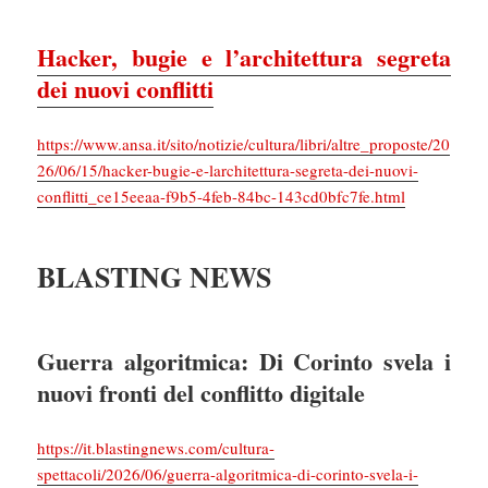
Hacker, bugie e l’architettura segreta
dei nuovi conflitti
https://www.ansa.it/sito/notizie/cultura/libri/altre_proposte/20
26/06/15/hacker-bugie-e-larchitettura-segreta-dei-nuovi-
conflitti_ce15eeaa-f9b5-4feb-84bc-143cd0bfc7fe.html
BLASTING NEWS
Guerra algoritmica: Di Corinto svela i
nuovi fronti del conflitto digitale
https://it.blastingnews.com/cultura-
spettacoli/2026/06/guerra-algoritmica-di-corinto-svela-i-