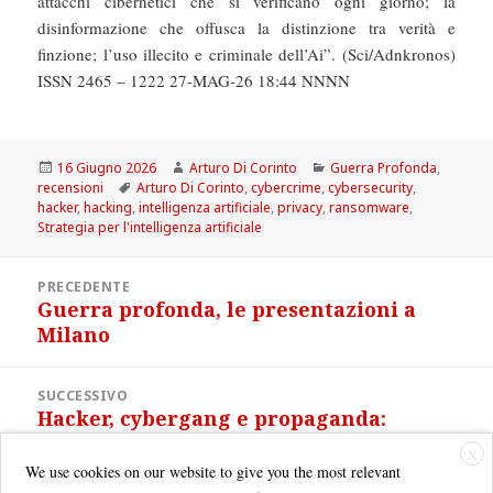
attacchi cibernetici che si verificano ogni giorno; la
disinformazione che offusca la distinzione tra verità e
finzione; l’uso illecito e criminale dell’Ai”. (Sci/Adnkronos)
ISSN 2465 – 1222 27-MAG-26 18:44 NNNN
Scritto
Autore
Categorie
16 Giugno 2026
Arturo Di Corinto
Guerra Profonda
,
il
Tag
recensioni
Arturo Di Corinto
,
cybercrime
,
cybersecurity
,
hacker
,
hacking
,
intelligenza artificiale
,
privacy
,
ransomware
,
Strategia per l'intelligenza artificiale
Navigazione
PRECEDENTE
articoli
Guerra profonda, le presentazioni a
Articolo
Milano
precedente:
SUCCESSIVO
Hacker, cybergang e propaganda:
Articolo
l’altra guerra tra Israele e Iran
successivo:
X
We use cookies on our website to give you the most relevant