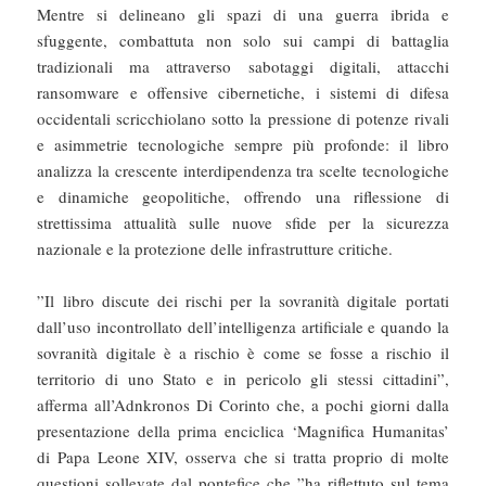
Mentre si delineano gli spazi di una guerra ibrida e
sfuggente, combattuta non solo sui campi di battaglia
tradizionali ma attraverso sabotaggi digitali, attacchi
ransomware e offensive cibernetiche, i sistemi di difesa
occidentali scricchiolano sotto la pressione di potenze rivali
e asimmetrie tecnologiche sempre più profonde: il libro
analizza la crescente interdipendenza tra scelte tecnologiche
e dinamiche geopolitiche, offrendo una riflessione di
strettissima attualità sulle nuove sfide per la sicurezza
nazionale e la protezione delle infrastrutture critiche.
”Il libro discute dei rischi per la sovranità digitale portati
dall’uso incontrollato dell’intelligenza artificiale e quando la
sovranità digitale è a rischio è come se fosse a rischio il
territorio di uno Stato e in pericolo gli stessi cittadini”,
afferma all’Adnkronos Di Corinto che, a pochi giorni dalla
presentazione della prima enciclica ‘Magnifica Humanitas’
di Papa Leone XIV, osserva che si tratta proprio di molte
questioni sollevate dal pontefice che ”ha riflettuto sul tema