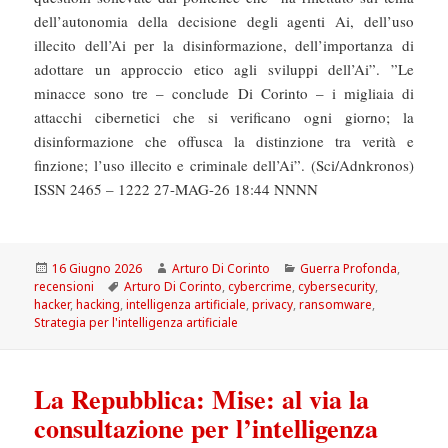
dell’autonomia della decisione degli agenti Ai, dell’uso
illecito dell’Ai per la disinformazione, dell’importanza di
adottare un approccio etico agli sviluppi dell’Ai”. ”Le
minacce sono tre – conclude Di Corinto – i migliaia di
attacchi cibernetici che si verificano ogni giorno; la
disinformazione che offusca la distinzione tra verità e
finzione; l’uso illecito e criminale dell’Ai”. (Sci/Adnkronos)
ISSN 2465 – 1222 27-MAG-26 18:44 NNNN
Scritto
Autore
Categorie
16 Giugno 2026
Arturo Di Corinto
Guerra Profonda
,
il
Tag
recensioni
Arturo Di Corinto
,
cybercrime
,
cybersecurity
,
hacker
,
hacking
,
intelligenza artificiale
,
privacy
,
ransomware
,
Strategia per l'intelligenza artificiale
La Repubblica: Mise: al via la
consultazione per l’intelligenza