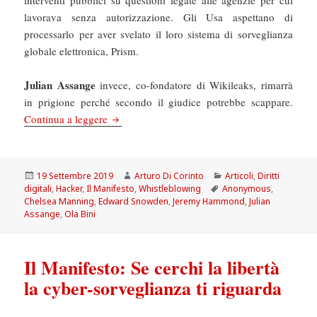
interventi pubblici su questioni legate alle agenzie per cui
lavorava senza autorizzazione. Gli Usa aspettano di
processarlo per aver svelato il loro sistema di sorveglianza
globale elettronica, Prism.
Julian Assange
invece, co-fondatore di Wikileaks, rimarrà
in prigione perché secondo il giudice potrebbe scappare.
Il Manifesto: Pugno d’acciaio contro i whistle
Continua a leggere
Scritto
Autore
Categorie
19 Settembre 2019
Arturo Di Corinto
Articoli
,
Diritti
il
Tag
digitali
,
Hacker
,
Il Manifesto
,
Whistleblowing
Anonymous
,
Chelsea Manning
,
Edward Snowden
,
Jeremy Hammond
,
Julian
Assange
,
Ola Bini
Il Manifesto: Se cerchi la libertà
la cyber-sorveglianza ti riguarda