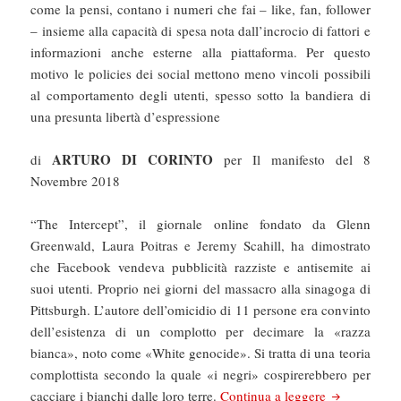
come la pensi, contano i numeri che fai – like, fan, follower
– insieme alla capacità di spesa nota dall’incrocio di fattori e
informazioni anche esterne alla piattaforma. Per questo
motivo le policies dei social mettono meno vincoli possibili
al comportamento degli utenti, spesso sotto la bandiera di
una presunta libertà d’espressione
ARTURO DI CORINTO
di
per Il manifesto del 8
Novembre 2018
“The Intercept”, il giornale online fondato da Glenn
Greenwald, Laura Poitras e Jeremy Scahill, ha dimostrato
che Facebook vendeva pubblicità razziste e antisemite ai
suoi utenti. Proprio nei giorni del massacro alla sinagoga di
Pittsburgh. L’autore dell’omicidio di 11 persone era convinto
dell’esistenza di un complotto per decimare la «razza
bianca», noto come «White genocide». Si tratta di una teoria
complottista secondo la quale «i negri» cospirerebbero per
Il Manifesto
cacciare i bianchi dalle loro terre.
Continua a leggere