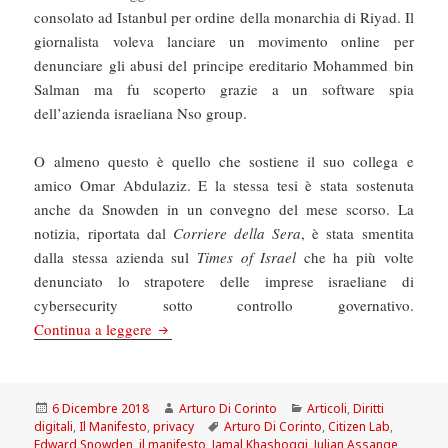
consolato ad Istanbul per ordine della monarchia di Riyad. Il
giornalista voleva lanciare un movimento online per
denunciare gli abusi del principe ereditario Mohammed bin
Salman ma fu scoperto grazie a un software spia
dell’azienda israeliana Nso group.
O almeno questo è quello che sostiene il suo collega e
amico Omar Abdulaziz. E la stessa tesi è stata sostenuta
anche da Snowden in un convegno del mese scorso. La
notizia, riportata dal
Corriere della Sera
, è stata smentita
dalla stessa azienda sul
Times of Israel
che ha più volte
denunciato lo strapotere delle imprese israeliane di
cybersecurity sotto controllo governativo.
Il Manifesto: Se cerchi la libertà la cyber-sorve
Continua a leggere
Scritto
Autore
Categorie
6 Dicembre 2018
Arturo Di Corinto
Articoli
,
Diritti
il
Tag
digitali
,
Il Manifesto
,
privacy
Arturo Di Corinto
,
Citizen Lab
,
Edward Snowden
,
il manifesto
,
Jamal Khashoggi
,
Julian Assange
,