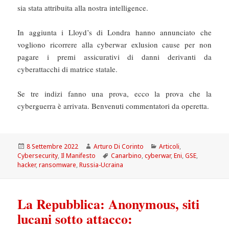
sia stata attribuita alla nostra intelligence.
In aggiunta i Lloyd’s di Londra hanno annunciato che
vogliono ricorrere alla cyberwar exlusion cause per non
pagare i premi assicurativi di danni derivanti da
cyberattacchi di matrice statale.
Se tre indizi fanno una prova, ecco la prova che la
cyberguerra è arrivata. Benvenuti commentatori da operetta.
Scritto
Autore
Categorie
8 Settembre 2022
Arturo Di Corinto
Articoli
,
il
Tag
Cybersecurity
,
Il Manifesto
Canarbino
,
cyberwar
,
Eni
,
GSE
,
hacker
,
ransomware
,
Russia-Ucraina
La Repubblica: Anonymous, siti
lucani sotto attacco: