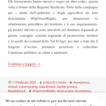
Gli Anonymous hanno messo a segno un altro colpo, questa
volta a danno della Regione Basilicata. Parte della campagna
per i diritti dell’ambiente e degli agricoltori da loro
denominata #OpGreenRights, per denunciare lo
sfruttamento petrolifero del territorio e il suo inquinamento,
gli hacker attivisti si sono introdotti nei database regionali di
giunta, consiglio, azienda regionale di promozione turistica
e in quelli dei comuni della Val D’Agri, per dire a tutti che li
tengono d’occhio, prendere posizione e sollecitare
l’opinione pubblica su salute e ambiente.
La Repubblica: Anonymous, siti lucani sotto att
Continua a leggere
Scritto
Autore
Categorie
17 Febbraio 2020
Arturo Di Corinto
Anonymous
,
il
Articoli
,
Cybersecurity
,
Data Breach
,
Hacker
,
privacy
,
Tag
Repubblica.it
#OpGreenRights
,
#OpLucania
,
Anonymous
,
Eni
X
We use cookies on our website to give you the most relevant