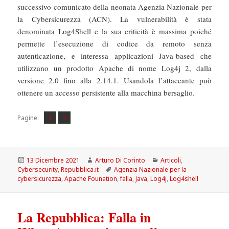
successivo comunicato della neonata Agenzia Nazionale per
la Cybersicurezza (ACN). La vulnerabilità è stata
denominata Log4Shell e la sua criticità è massima poiché
permette l’esecuzione di codice da remoto senza
autenticazione, e interessa applicazioni Java-based che
utilizzano un prodotto Apache di nome Log4j 2, dalla
versione 2.0 fino alla 2.14.1. Usandola l’attaccante può
ottenere un accesso persistente alla macchina bersaglio.
Pagina
Pagina
,
Pagine:
1
2
Scritto
Autore
Categorie
13 Dicembre 2021
Arturo Di Corinto
Articoli
,
il
Tag
Cybersecurity
,
Repubblica.it
Agenzia Nazionale per la
cybersicurezza
,
Apache Founation
,
falla
,
Java
,
Log4j
,
Log4shell
La Repubblica: Falla in