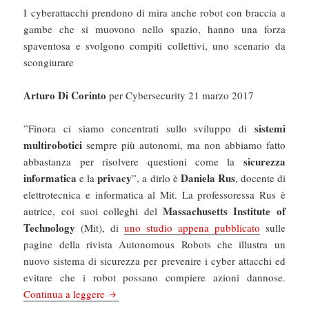
I cyberattacchi prendono di mira anche robot con braccia a
gambe che si muovono nello spazio, hanno una forza
spaventosa e svolgono compiti collettivi, uno scenario da
scongiurare
Arturo Di Corinto
per Cybersecurity 21 marzo 2017
sistemi
”Finora ci siamo concentrati sullo sviluppo di
multirobotici
sempre più autonomi, ma non abbiamo fatto
sicurezza
abbastanza per risolvere questioni come la
informatica
privacy
Daniela Rus
e la
”, a dirlo è
, docente di
elettrotecnica e informatica al Mit. La professoressa Rus è
Massachusetts Institute of
autrice, coi suoi colleghi del
Technology
(Mit), di
uno studio appena pubblicato
sulle
pagine della rivista Autonomous Robots che illustra un
nuovo sistema di sicurezza per prevenire i cyber attacchi ed
evitare che i robot possano compiere azioni dannose.
Cybersecurity: Come impedire che i robot hacke
Continua a leggere