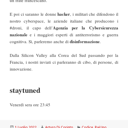
un frate francescano.
hacker
E poi ci saranno le donne
, i militari che difendono il
nostro cyberspace, le aziende italiane che producono i
Agenzia per la Cybersicurezza
#droni, il capo dell’
nazionale
e i maggiori esperti di antiterrorismo e guerra
disinformazione
cognitiva. Sì, parleremo anche di
.
Dalla Silicon Valley alla Corea del Sud passando per la
Francia, i nostri inviati ci parleranno di cibo, di persone, di
innovazione.
staytuned
Venerdì sera ore 23:45
Scritto
Autore
Categorie
1 Luglio 2022
Arturo Di Corinto
Codice
,
RaiUno
,