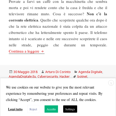
Provate a farvi un caffè con la macchinetta che sembra
morta e poi vi rendete conto che la casa è fredda e che il
Non c’è la
televisore rimane muto. Cosa è successo?
corrente elettrica
. Quello che scoprirete qualche ora dopo è
che la rete elettrica nazionale è stata colpita da un attacco
cibernetico che ha letteralmente spento li paese. Il telefono
intanto si è scaricato e nelle ore successive scoprirete il caos
nelle strade, peggio che durante un temporale.
AgendaDigitale.Eu: Cyber armageddon, perché l
Continua a leggere
Scritto
Autore
Categorie
30 Maggio 2018
Arturo Di Corinto
Agenda Digitale
,
il
Tag
AgendaDigitale.Eu
,
Cybersecurity
,
Hacker
botnet
,
cybersecurity
,
hacking
,
meltdown
,
mirai
,
ransomware
,
spectre
X
We use cookies on our website to give you the most relevant
experience by remembering your preferences and repeat visits. By
clicking “Accept”, you consent to the use of ALL the cookies.
Leggi tutto
Reject
Accetto
Settings
Quest'opera è distribuita con Licenza
Creative Commons Attribuzione - Non commerciale - Condividi allo