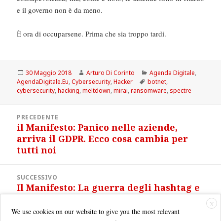
e il governo non è da meno.
È ora di occuparsene. Prima che sia troppo tardi.
Scritto
Autore
Categorie
30 Maggio 2018
Arturo Di Corinto
Agenda Digitale
,
il
Tag
AgendaDigitale.Eu
,
Cybersecurity
,
Hacker
botnet
,
cybersecurity
,
hacking
,
meltdown
,
mirai
,
ransomware
,
spectre
Navigazione
PRECEDENTE
articoli
il Manifesto: Panico nelle aziende,
Articolo
arriva il GDPR. Ecco cosa cambia per
precedente:
tutti noi
SUCCESSIVO
Il Manifesto: La guerra degli hashtag e
Articolo
il mostro mite del web
successivo:
X
We use cookies on our website to give you the most relevant