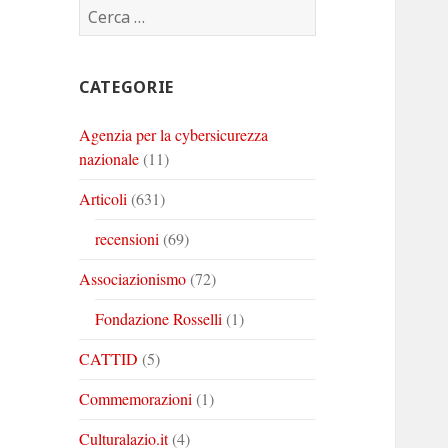
Ricerca
Corinto
Corinto
Corinto
per:
su
su
su
Twitter
Youtube
Linkedin
CATEGORIE
Agenzia per la cybersicurezza
nazionale
(11)
Articoli
(631)
recensioni
(69)
Associazionismo
(72)
Fondazione Rosselli
(1)
CATTID
(5)
Commemorazioni
(1)
Culturalazio.it
(4)