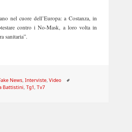
 nel cuore dell’Europa: a Costanza, in
otestare contro i No-Mask, a loro volta in
a sanitaria”.
Categorie
Tag
Fake News
,
Interviste
,
Video
a Battistini
,
Tg1
,
Tv7