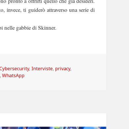
ono pronto a offrirti quello che già desideri.
 invece, ti guiderò attraverso una serie di
i nelle gabbie di Skinner.
Categorie
Cybersecurity
,
Interviste
,
privacy
,
,
WhatsApp