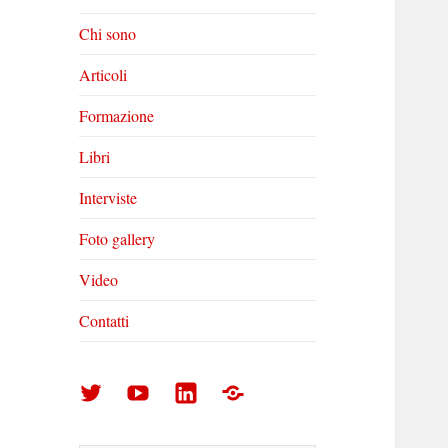
Chi sono
Articoli
Formazione
Libri
Interviste
Foto gallery
Video
Contatti
Arturo
Arturo
Arturo
Foto
Di
Di
Di
gallery