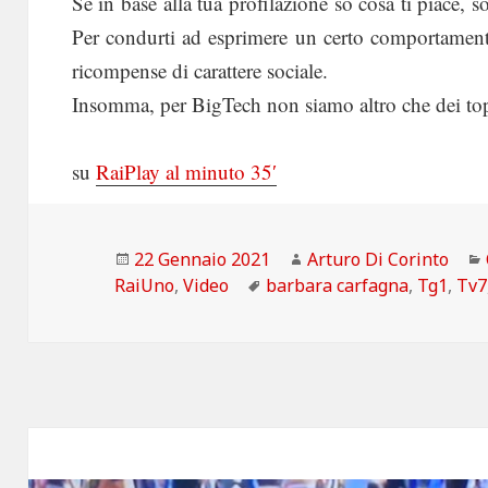
Se in base alla tua profilazione so cosa ti piace, s
Per condurti ad esprimere un certo comportamento,
ricompense di carattere sociale.
Insomma, per BigTech non siamo altro che dei top
su
RaiPlay al minuto 35′
Scritto
Autore
22 Gennaio 2021
Arturo Di Corinto
il
Tag
RaiUno
,
Video
barbara carfagna
,
Tg1
,
Tv7