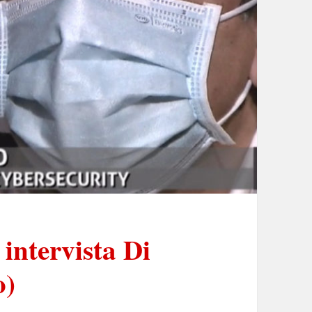
ntervista Di
o)