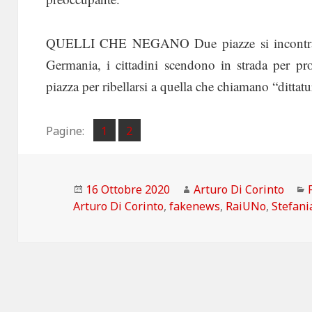
QUELLI CHE NEGANO Due piazze si incontrano
Germania, i cittadini scendono in strada per pr
piazza per ribellarsi a quella che chiamano “dittatur
Pagina
Pagina
Pagine:
1
2
,
Scritto
Autore
16 Ottobre 2020
Arturo Di Corinto
il
Arturo Di Corinto
,
fakenews
,
RaiUNo
,
Stefani