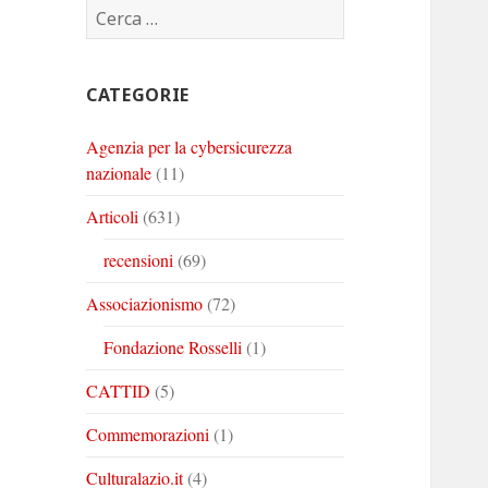
Ricerca
Corinto
Corinto
Corinto
per:
su
su
su
Twitter
Youtube
Linkedin
CATEGORIE
Agenzia per la cybersicurezza
nazionale
(11)
Articoli
(631)
recensioni
(69)
Associazionismo
(72)
Fondazione Rosselli
(1)
CATTID
(5)
Commemorazioni
(1)
Culturalazio.it
(4)