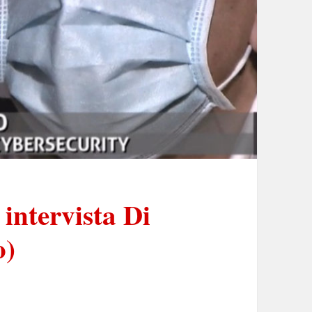
ntervista Di
o)