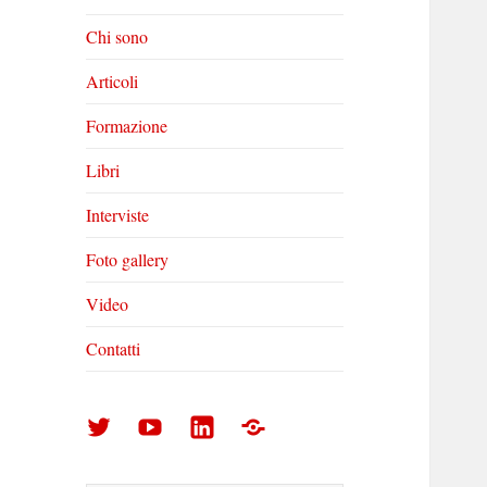
Chi sono
Articoli
Formazione
Libri
Interviste
Foto gallery
Video
Contatti
Arturo
Arturo
Arturo
Foto
Di
Di
Di
gallery