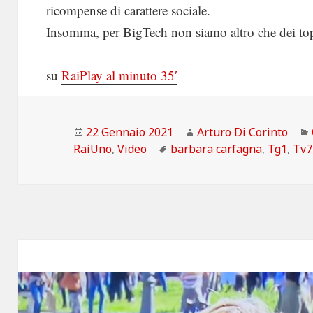
ricompense di carattere sociale.
Insomma, per BigTech non siamo altro che dei top
su
RaiPlay al minuto 35′
Scritto
Autore
22 Gennaio 2021
Arturo Di Corinto
il
Tag
RaiUno
,
Video
barbara carfagna
,
Tg1
,
Tv7