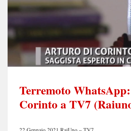
Terremoto WhatsApp: i
Corinto a TV7 (Raiun
22 Gennaio 2021 RaiUno – TV7