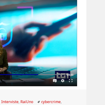
Categorie
Tag
Interviste
,
RaiUno
cybercrime
,