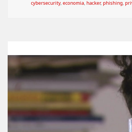
il
cybersecurity
,
economia
,
hacker
,
phishing
,
pri