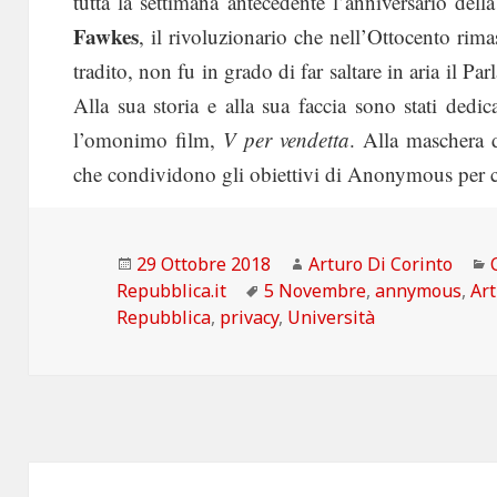
tutta la settimana antecedente l’anniversario dell
Fawkes
, il rivoluzionario che nell’Ottocento rim
tradito, non fu in grado di far saltare in aria il P
Alla sua storia e alla sua faccia sono stati dedi
l’omonimo film,
V per vendetta
. Alla maschera 
che condividono gli obiettivi di Anonymous per co
Scritto
Autore
29 Ottobre 2018
Arturo Di Corinto
il
Tag
Repubblica.it
5 Novembre
,
annymous
,
Art
Repubblica
,
privacy
,
Università
Navigazione