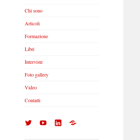
Chi sono
Articoli
Formazione
Libri
Interviste
Foto gallery
Video
Contatti
Arturo
Arturo
Arturo
Foto
Di
Di
Di
gallery