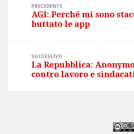
articoli
PRECEDENTE
AGI: Perché mi sono stacc
Articolo
buttato le app
precedente:
SUCCESSIVO
La Repubblica: Anonymou
Articolo
contro lavoro e sindacat
successivo: