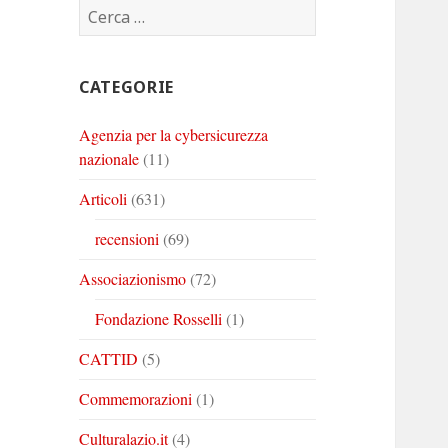
Ricerca
Corinto
Corinto
Corinto
per:
su
su
su
Twitter
Youtube
Linkedin
CATEGORIE
Agenzia per la cybersicurezza
nazionale
(11)
Articoli
(631)
recensioni
(69)
Associazionismo
(72)
Fondazione Rosselli
(1)
CATTID
(5)
Commemorazioni
(1)
Culturalazio.it
(4)