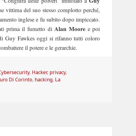
Guy
a “Congiura delle polveri” intitolato a
ase vittima del suo stesso complotto perché,
arlamento inglese e fu subito dopo impiccato.
Alan Moore
cati prima il fumetto di
e poi
di Guy Fawkes oggi si rifanno tutti coloro
mbattere il potere e le gerarchie.
Categorie
Cybersecurity
,
Hacker
,
privacy
,
uro Di Corinto
,
hacking
,
La