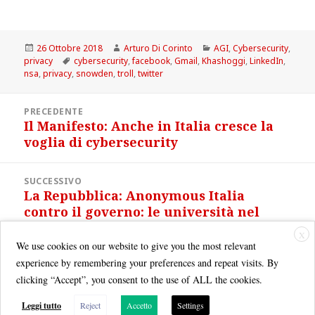
Scritto
Autore
Categorie
26 Ottobre 2018
Arturo Di Corinto
AGI
,
Cybersecurity
,
il
Tag
privacy
cybersecurity
,
facebook
,
Gmail
,
Khashoggi
,
LinkedIn
,
nsa
,
privacy
,
snowden
,
troll
,
twitter
Navigazione
PRECEDENTE
articoli
Il Manifesto: Anche in Italia cresce la
Articolo
voglia di cybersecurity
precedente:
SUCCESSIVO
La Repubblica: Anonymous Italia
Articolo
contro il governo: le università nel
successivo:
mirino degli hacker
X
We use cookies on our website to give you the most relevant
experience by remembering your preferences and repeat visits. By
clicking “Accept”, you consent to the use of ALL the cookies.
Leggi tutto
Reject
Accetto
Settings