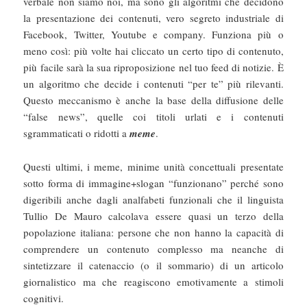
verbale non siamo noi, ma sono gli algoritmi che decidono
la presentazione dei contenuti, vero segreto industriale di
Facebook, Twitter, Youtube e company. Funziona più o
meno così: più volte hai cliccato un certo tipo di contenuto,
più facile sarà la sua riproposizione nel tuo feed di notizie. È
un algoritmo che decide i contenuti “per te” più rilevanti.
Questo meccanismo è anche la base della diffusione delle
“false news”, quelle coi titoli urlati e i contenuti
sgrammaticati o ridotti a
meme
.
Questi ultimi, i meme, minime unità concettuali presentate
sotto forma di immagine+slogan “funzionano” perché sono
digeribili anche dagli analfabeti funzionali che il linguista
Tullio De Mauro calcolava essere quasi un terzo della
popolazione italiana: persone che non hanno la capacità di
comprendere un contenuto complesso ma neanche di
sintetizzare il catenaccio (o il sommario) di un articolo
giornalistico ma che reagiscono emotivamente a stimoli
cognitivi.