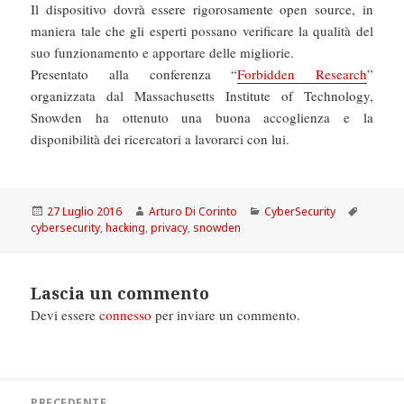
Il dispositivo dovrà essere rigorosamente open source, in
maniera tale che gli esperti possano verificare la qualità del
suo funzionamento e apportare delle migliorie.
Presentato alla conferenza “
Forbidden Research
”
organizzata dal Massachusetts Institute of Technology,
Snowden ha ottenuto una buona accoglienza e la
disponibilità dei ricercatori a lavorarci con lui.
Scritto
Autore
Categorie
Tag
27 Luglio 2016
Arturo Di Corinto
CyberSecurity
il
cybersecurity
,
hacking
,
privacy
,
snowden
Lascia un commento
Devi essere
connesso
per inviare un commento.
Navigazione
PRECEDENTE