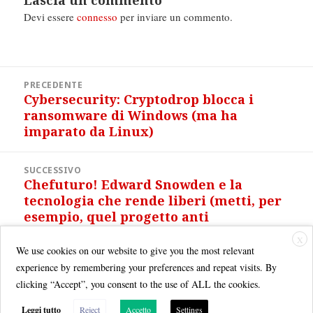
Lascia un commento
Devi essere
connesso
per inviare un commento.
Navigazione
PRECEDENTE
articoli
Cybersecurity: Cryptodrop blocca i
Articolo
ransomware di Windows (ma ha
precedente:
imparato da Linux)
SUCCESSIVO
Chefuturo! Edward Snowden e la
Articolo
tecnologia che rende liberi (metti, per
successivo:
esempio, quel progetto anti
intercettazioni…)
X
We use cookies on our website to give you the most relevant
experience by remembering your preferences and repeat visits. By
clicking “Accept”, you consent to the use of ALL the cookies.
Leggi tutto
Reject
Accetto
Settings