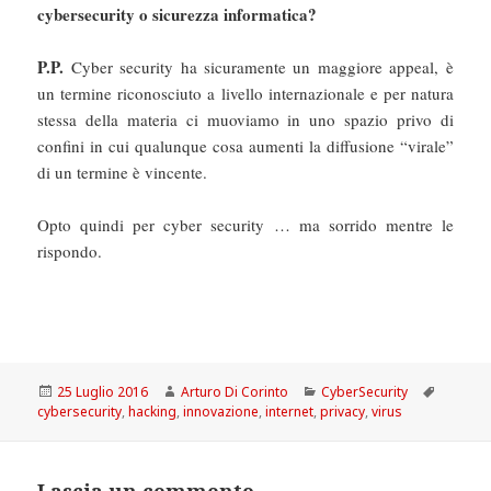
cybersecurity o sicurezza informatica?
P.P.
Cyber security ha sicuramente un maggiore appeal, è
un termine riconosciuto a livello internazionale e per natura
stessa della materia ci muoviamo in uno spazio privo di
confini in cui qualunque cosa aumenti la diffusione “virale”
di un termine è vincente.
Opto quindi per cyber security … ma sorrido mentre le
rispondo.
Scritto
Autore
Categorie
Tag
25 Luglio 2016
Arturo Di Corinto
CyberSecurity
il
cybersecurity
,
hacking
,
innovazione
,
internet
,
privacy
,
virus