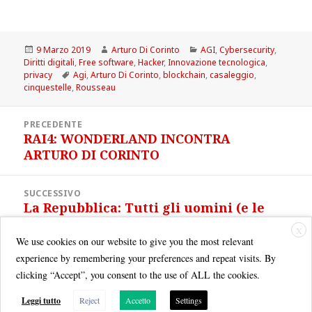
Scritto
Autore
Categorie
9 Marzo 2019
Arturo Di Corinto
AGI
,
Cybersecurity
,
il
Diritti digitali
,
Free software
,
Hacker
,
Innovazione tecnologica
,
Tag
privacy
Agi
,
Arturo Di Corinto
,
blockchain
,
casaleggio
,
cinquestelle
,
Rousseau
Navigazione
PRECEDENTE
articoli
RAI4: WONDERLAND INCONTRA
Articolo
ARTURO DI CORINTO
precedente:
SUCCESSIVO
La Repubblica: Tutti gli uomini (e le
Articolo
donne) di Tim Berners Lee
successivo:
X
We use cookies on our website to give you the most relevant
experience by remembering your preferences and repeat visits. By
clicking “Accept”, you consent to the use of ALL the cookies.
Leggi tutto
Reject
Accetto
Settings