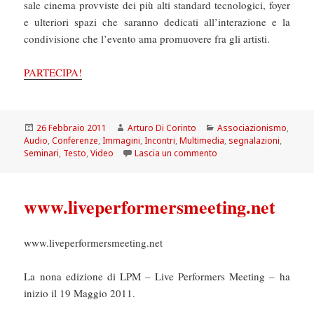
sale cinema provviste dei più alti standard tecnologici, foyer
e ulteriori spazi che saranno dedicati all’interazione e la
condivisione che l’evento ama promuovere fra gli artisti.
PARTECIPA!
Scritto
Autore
Categorie
26 Febbraio 2011
Arturo Di Corinto
Associazionismo
,
il
Audio
,
Conferenze
,
Immagini
,
Incontri
,
Multimedia
,
segnalazioni
,
su Live performers mee
Seminari
,
Testo
,
Video
Lascia un commento
www.liveperformersmeeting.net
www.liveperformersmeeting.net
La nona edizione di LPM – Live Performers Meeting – ha
inizio il 19 Maggio 2011.