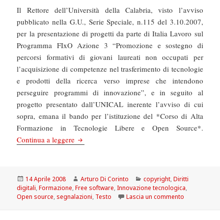
Il Rettore dell’Università della Calabria, visto l’avviso
pubblicato nella G.U., Serie Speciale, n.115 del 3.10.2007,
per la presentazione di progetti da parte di Italia Lavoro sul
Programma FIxO Azione 3 “Promozione e sostegno di
percorsi formativi di giovani laureati non occupati per
l’acquisizione di competenze nel trasferimento di tecnologie
e prodotti della ricerca verso imprese che intendono
perseguire programmi di innovazione”, e in seguito al
progetto presentato dall’UNICAL inerente l’avviso di cui
sopra, emana il bando per l’istituzione del *Corso di Alta
Formazione in Tecnologie Libere e Open Source*.
Corso di Alta Formazione su Tecnologie Liber
Continua a leggere
Scritto
Autore
Categorie
14 Aprile 2008
Arturo Di Corinto
copyright
,
Diritti
il
digitali
,
Formazione
,
Free software
,
Innovazione tecnologica
,
su Corso di 
Open source
,
segnalazioni
,
Testo
Lascia un commento