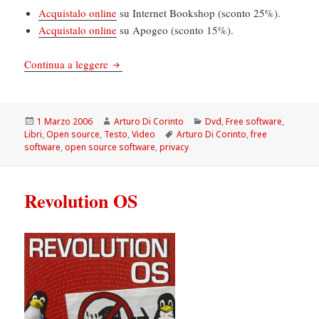
Acquistalo online
su Internet Bookshop (sconto 25%).
Acquistalo online
su Apogeo (sconto 15%).
Revolution Open Source II: un libro e un film
Continua a leggere
Scritto
Autore
Categorie
1 Marzo 2006
Arturo Di Corinto
Dvd
,
Free software
,
il
Tag
Libri
,
Open source
,
Testo
,
Video
Arturo Di Corinto
,
free
software
,
open source software
,
privacy
Revolution OS