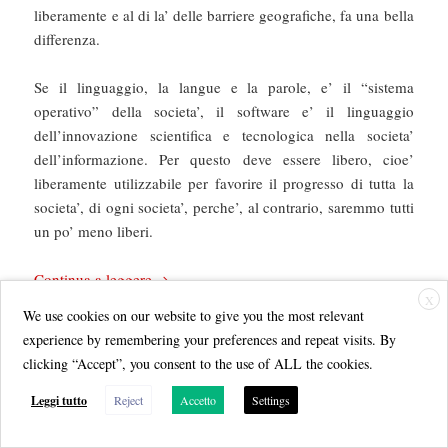
liberamente e al di la’ delle barriere geografiche, fa una bella
differenza.
Se il linguaggio, la langue e la parole, e’ il “sistema
operativo” della societa’, il software e’ il linguaggio
dell’innovazione scientifica e tecnologica nella societa’
dell’informazione. Per questo deve essere libero, cioe’
liberamente utilizzabile per favorire il progresso di tutta la
societa’, di ogni societa’, perche’, al contrario, saremmo tutti
un po’ meno liberi.
Revolution OS
Continua a leggere
X
We use cookies on our website to give you the most relevant
experience by remembering your preferences and repeat visits. By
Scritto
Autore
Categorie
1 Settembre 2005
Arturo Di Corinto
Dvd
,
Free
clicking “Accept”, you consent to the use of ALL the cookies.
il
Tag
software
,
Libri
,
Open source
,
Testo
,
Video
Arturo Di Corinto
,
Revolution OS
Leggi tutto
Reject
Accetto
Settings