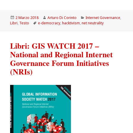
Scritto
Autore
Categorie
2 Marzo 2018
Arturo Di Corinto
Internet Governance
,
il
Tag
Libri
,
Testo
e-democracy
,
hacktivism
,
net neutrality
Libri: GIS WATCH 2017 –
National and Regional Internet
Governance Forum Initiatives
(NRIs)