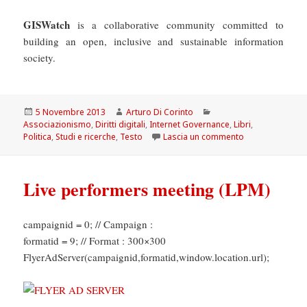
GISWatch
is a collaborative community committed to
building an open, inclusive and sustainable information
society.
Scritto
Autore
Categorie
5 Novembre 2013
Arturo Di Corinto
il
Associazionismo
,
Diritti digitali
,
Internet Governance
,
Libri
,
su GISWATCH: 2
Politica
,
Studi e ricerche
,
Testo
Lascia un commento
Live performers meeting (LPM)
campaignid = 0; // Campaign :
formatid = 9; // Format : 300×300
FlyerAdServer(campaignid,formatid,window.location.url);