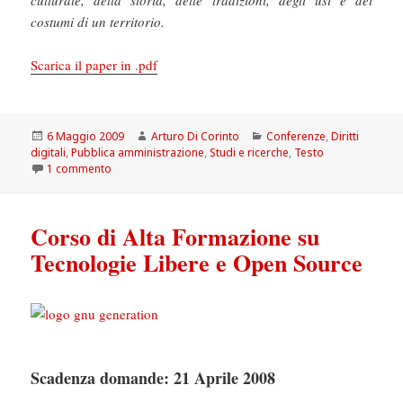
costumi di un territorio.
Scarica il paper in .pdf
Scritto
Autore
Categorie
6 Maggio 2009
Arturo Di Corinto
Conferenze
,
Diritti
il
digitali
,
Pubblica amministrazione
,
Studi e ricerche
,
Testo
su Culturalazio.it: una piattaforma aperta per i contenuti 
1 commento
Corso di Alta Formazione su
Tecnologie Libere e Open Source
Scadenza domande: 21 Aprile 2008