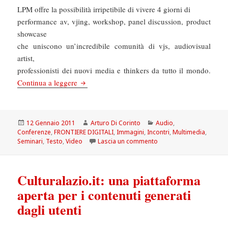
LPM offre la possibilità irripetibile di vivere 4 giorni di
performance av, vjing, workshop, panel discussion, product
showcase
che uniscono un’incredibile comunità di vjs, audiovisual
artist,
professionisti dei nuovi media e thinkers da tutto il mondo.
www.liveperformersmeeting.net
Continua a leggere
Scritto
Autore
Categorie
12 Gennaio 2011
Arturo Di Corinto
Audio
,
il
Conferenze
,
FRONTIERE DIGITALI
,
Immagini
,
Incontri
,
Multimedia
,
su www.liveperformersm
Seminari
,
Testo
,
Video
Lascia un commento
Culturalazio.it: una piattaforma
aperta per i contenuti generati
dagli utenti