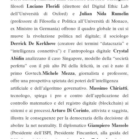
Luciano Floridi
filosofi
(direttore del Digital Ethic Lab
Julian Nida Rumelin
dell’Università di Oxford) e
(professore di Filosofia e Politica all’Università di Monaco,
ex Ministro in Germania) offrono il quadro globale in cui si
muove la rivoluzione politica nel digitale; il sociologo
Derrick De Kerkhove
(creatore dei termini “datacrazia” e
Crystal
“intelligenza connettiva”) e l’antropologa digitale
Abidin
analizzano il caso Singapore, modello della “società
perfetta” con il più alto Pil della felicità, in cui è nato il
Michele Mezza
primo Govtech.
, giornalista e professore,
offre una prospettiva spietata dei poteri dell’intelligenza
Massimo Chiriatti
artificiale e dell’algoritmo governativo.
,
tecnologo, spiega i pro e contro dell’applicazione del
controllo matematico e del registro digitale (blockchain) ai
Arturo Di Corinto
sistemi e ai processi.
, attivista e saggista,
illustra le conseguenze per la democrazia della decisione di
Giampiero Massolo
abolire la net neutrality. Il diplomatico
(Presidente dell’ISPI, Presidente Fincantieri, alla guida del