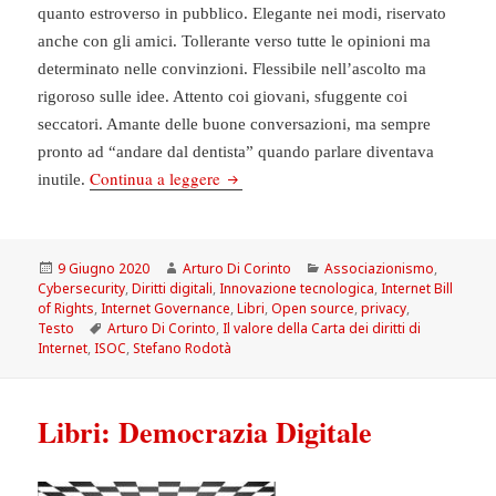
quanto estroverso in pubblico. Elegante nei modi, riservato
anche con gli amici. Tollerante verso tutte le opinioni ma
determinato nelle convinzioni. Flessibile nell’ascolto ma
rigoroso sulle idee. Attento coi giovani, sfuggente coi
seccatori. Amante delle buone conversazioni, ma sempre
pronto ad “andare dal dentista” quando parlare diventava
Libro: Il valore della Carta dei diritti di
Continua a leggere
inutile.
Scritto
Autore
Categorie
9 Giugno 2020
Arturo Di Corinto
Associazionismo
,
il
Cybersecurity
,
Diritti digitali
,
Innovazione tecnologica
,
Internet Bill
of Rights
,
Internet Governance
,
Libri
,
Open source
,
privacy
,
Tag
Testo
Arturo Di Corinto
,
Il valore della Carta dei diritti di
Internet
,
ISOC
,
Stefano Rodotà
Libri: Democrazia Digitale