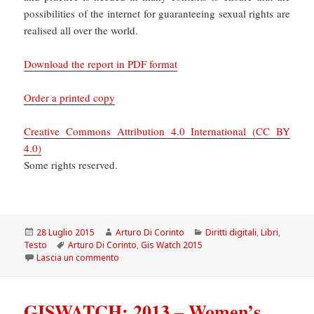
possibilities of the internet for guaranteeing sexual rights are
realised all over the world.
Download the report in PDF format
Order a printed copy
Creative Commons Attribution 4.0 International (CC BY
4.0)
Some rights reserved.
Scritto
Autore
Categorie
28 Luglio 2015
Arturo Di Corinto
Diritti digitali
,
Libri
,
il
Tag
Testo
Arturo Di Corinto
,
Gis Watch 2015
su Libri: GIS WATCH 2015 – Sexual rights and the 
Lascia un commento
GISWATCH: 2013 – Women’s