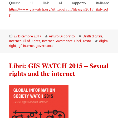
Questo il link al rapporto italiano:
https://www.giswatch.org/sit…/default/files/gw2017_italy.pd
f
Scritto
Autore
Categorie
27 Dicembre 2017
Arturo Di Corinto
Diritti digitali
,
il
Tag
Internet Bill of Rights
,
Internet Governance
,
Libri
,
Testo
digital
right
,
igf
,
internet governance
Libri: GIS WATCH 2015 – Sexual
rights and the internet