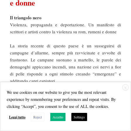
e donne
Il triangolo nero
Violenza, propaganda e deportazione. Un manifesto di
scrittori e artisti contro la violenza su rom, rumeni e donne
La storia recente di questo paese è un susseguirsi di
campagne d’allarme, sempre più ravvicinate e avvolte di
frastuono. Le campane suonano a martello, le parole dei
demagoghi appiccano incendi, una nazione coi nervi a fior
di pelle risponde a ogni stimolo creando “emergenze” e
additando capri espiatori.
Una donna è stata violentata e uccisa a Roma. L’omicida è
X
We use cookies on our website to give you the most relevant
sicuramente un uomo, forse un rumeno. Rumena è la donna
experience by remembering your preferences and repeat visits. By
che, sdraiandosi in strada per fermare un autobus che non
clicking “Accept”, you consent to the use of ALL the cookies.
rallentava, ha cercato di salvare quella vita. L’odioso crimine
scuote l’Italia, il gesto di altruismo viene rimosso.
Leggi tutto
Reject
Accetto
Settings
Il giorno precedente, sempre a Roma, una donna rumena è
stata violentata e ridotta in fin di vita da un uomo. Due