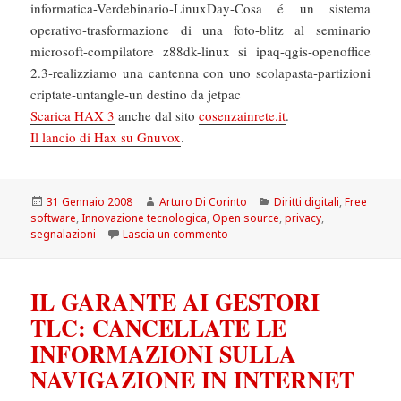
informatica-Verdebinario-LinuxDay-Cosa é un sistema
operativo-trasformazione di una foto-blitz al seminario
microsoft-compilatore z88dk-linux si ipaq-qgis-openoffice
2.3-realizziamo una cantenna con uno scolapasta-partizioni
criptate-untangle-un destino da jetpac
Scarica HAX 3
anche dal sito
cosenzainrete.it
.
Il lancio di Hax su Gnuvox
.
Scritto
Autore
Categorie
31 Gennaio 2008
Arturo Di Corinto
Diritti digitali
,
Free
il
software
,
Innovazione tecnologica
,
Open source
,
privacy
,
su Open Source: Esce HAX 3 e dive
segnalazioni
Lascia un commento
IL GARANTE AI GESTORI
TLC: CANCELLATE LE
INFORMAZIONI SULLA
NAVIGAZIONE IN INTERNET