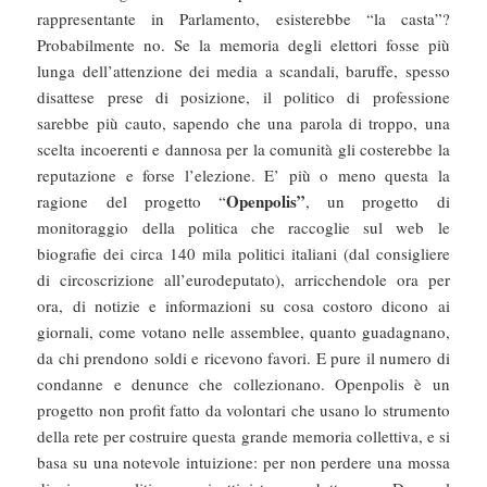
rappresentante in Parlamento, esisterebbe “la casta”?
Probabilmente no. Se la memoria degli elettori fosse più
lunga dell’attenzione dei media a scandali, baruffe, spesso
disattese prese di posizione, il politico di professione
sarebbe più cauto, sapendo che una parola di troppo, una
scelta incoerenti e dannosa per la comunità gli costerebbe la
reputazione e forse l’elezione. E’ più o meno questa la
Openpolis”
ragione del progetto “
, un progetto di
monitoraggio della politica che raccoglie sul web le
biografie dei circa 140 mila politici italiani (dal consigliere
di circoscrizione all’eurodeputato), arricchendole ora per
ora, di notizie e informazioni su cosa costoro dicono ai
giornali, come votano nelle assemblee, quanto guadagnano,
da chi prendono soldi e ricevono favori. E pure il numero di
condanne e denunce che collezionano. Openpolis è un
progetto non profit fatto da volontari che usano lo strumento
della rete per costruire questa grande memoria collettiva, e si
basa su una notevole intuizione: per non perdere una mossa