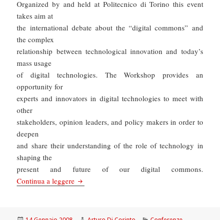
Organized by and held at Politecnico di Torino this event
takes aim at
the international debate about the “digital commons” and
the complex
relationship between technological innovation and today’s
mass usage
of digital technologies. The Workshop provides an
opportunity for
experts and innovators in digital technologies to meet with
other
stakeholders, opinion leaders, and policy makers in order to
deepen
and share their understanding of the role of technology in
shaping the
present and future of our digital commons.
Diritto d’autore: Technology and the public d
Continua a leggere
Scritto
Autore
Categorie
14 Gennaio 2008
Arturo Di Corinto
Conferenze
,