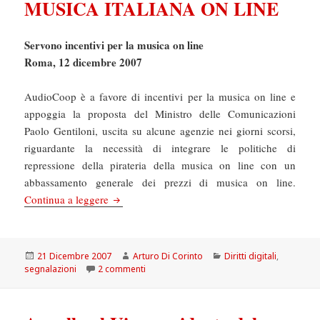
MUSICA ITALIANA ON LINE
Servono incentivi per la musica on line
Roma, 12 dicembre 2007
AudioCoop è a favore di incentivi per la musica on line e
appoggia la proposta del Ministro delle Comunicazioni
Paolo Gentiloni, uscita su alcune agenzie nei giorni scorsi,
riguardante la necessità di integrare le politiche di
repressione della pirateria della musica on line con un
abbassamento generale dei prezzi di musica on line.
MUSICA: AUDIOCOOP, SERVONO INCENTI
Continua a leggere
Scritto
Autore
Categorie
21 Dicembre 2007
Arturo Di Corinto
Diritti digitali
,
il
su MUSICA: AUDIOCOOP, SERVONO INCENT
segnalazioni
2 commenti