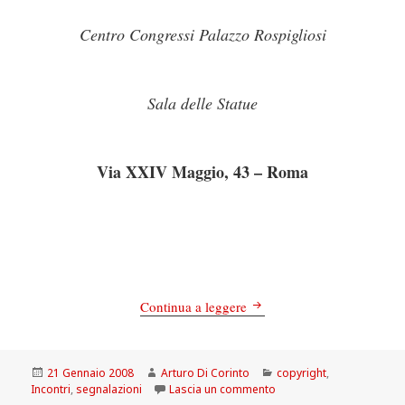
Centro Congressi Palazzo Rospigliosi
Sala delle Statue
Via XXIV Maggio, 43 – Roma
DIGITAL RIGHTS MAN
Continua a leggere
Scritto
Autore
Categorie
21 Gennaio 2008
Arturo Di Corinto
copyright
,
il
su DIGITAL RIGHTS MA
Incontri
,
segnalazioni
Lascia un commento