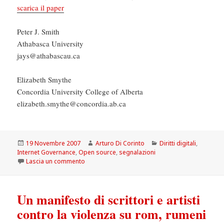
scarica il paper
Peter J. Smith
Athabasca University
jays@athabascau.ca
Elizabeth Smythe
Concordia University College of Alberta
elizabeth.smythe@concordia.ab.ca
Scritto
Autore
Categorie
19 Novembre 2007
Arturo Di Corinto
Diritti digitali
,
il
Internet Governance
,
Open source
,
segnalazioni
su Open Spaces, Open Sources: The World Social
Lascia un commento
Un manifesto di scrittori e artisti
contro la violenza su rom, rumeni