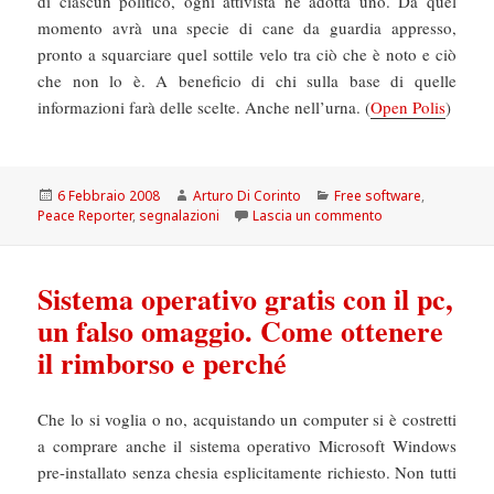
di ciascun politico, ogni attivista ne adotta uno. Da quel
momento avrà una specie di cane da guardia appresso,
pronto a squarciare quel sottile velo tra ciò che è noto e ciò
che non lo è. A beneficio di chi sulla base di quelle
informazioni farà delle scelte. Anche nell’urna. (
Open Polis
)
Scritto
Autore
Categorie
6 Febbraio 2008
Arturo Di Corinto
Free software
,
il
su Openpolis: ado
Peace Reporter
,
segnalazioni
Lascia un commento
Sistema operativo gratis con il pc,
un falso omaggio. Come ottenere
il rimborso e perché
Che lo si voglia o no, acquistando un computer si è costretti
a comprare anche il sistema operativo Microsoft Windows
pre-installato senza chesia esplicitamente richiesto. Non tutti