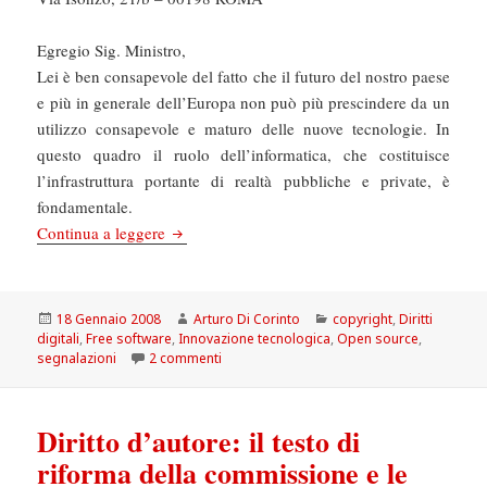
Egregio Sig. Ministro,
Lei è ben consapevole del fatto che il futuro del nostro paese
e più in generale dell’Europa non può più prescindere da un
utilizzo consapevole e maturo delle nuove tecnologie. In
questo quadro il ruolo dell’informatica, che costituisce
l’infrastruttura portante di realtà pubbliche e private, è
fondamentale.
Codice aperto, l’Italia aspetta
Continua a leggere
Scritto
Autore
Categorie
18 Gennaio 2008
Arturo Di Corinto
copyright
,
Diritti
il
digitali
,
Free software
,
Innovazione tecnologica
,
Open source
,
su Codice aperto, l’Italia aspetta
segnalazioni
2 commenti
Diritto d’autore: il testo di
riforma della commissione e le