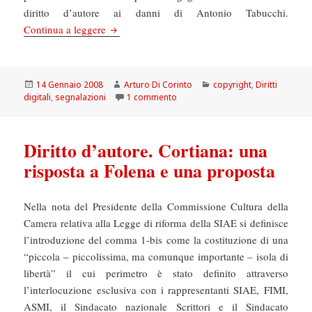
diritto d’autore ai danni di Antonio Tabucchi.
Diritto d’autore: Ferrara è molto intelligente so
Continua a leggere
Scritto
Autore
Categorie
14 Gennaio 2008
Arturo Di Corinto
copyright
,
Diritti
il
su Diritto d’autore: Ferrara è molt
digitali
,
segnalazioni
1 commento
Diritto d’autore. Cortiana: una
risposta a Folena e una proposta
Nella nota del Presidente della Commissione Cultura della
Camera relativa alla Legge di riforma della SIAE si definisce
l’introduzione del comma 1-bis come la costituzione di una
“piccola – piccolissima, ma comunque importante – isola di
libertà” il cui perimetro è stato definito attraverso
l’interlocuzione esclusiva con i rappresentanti SIAE, FIMI,
ASMI, il Sindacato nazionale Scrittori e il Sindacato