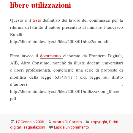
libere utilizzazioni
Questo è il
testo
definitivo del lavoro dei commissari per la
riforma del diritto d’autore presentato al ministro Francesco
Rutelli:
http://dicorinto.dev.flyer.it/files/2008/01/doc2com.pdf
Ecco invece il
documento
elaborato da Frontiere Digitali,
AIB, Altro Consumo, nonchè da illustri docenti universitari
e liberi professionisti, contenente una serie di proposte di
modifica della legge 633/1941 ( c.d. legge sul diritto
d’autore) :
http://dicorinto.dev.flyer.it/files/2008/01/utilizzazioni_libere.
pdf
Scritto
Autore
Categorie
17 Gennaio 2008
Arturo Di Corinto
copyright
,
Diritti
il
su Diritto d’autore: il tes
digitali
,
segnalazioni
Lascia un commento