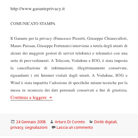
http://www.garanteprivacy.it
COMUNICATO STAMPA
Il Garante per la privacy (Francesco Pizzetti, Giuseppe Chiaravalloti,
Mauro Paissan, Giuseppe Fortunato) interviene a tutela degli utenti di
alcuni dei maggiori gestori di servizi telefonici e telematici con una
serie di provvedimenti. A Telecom, Vodafone e H3G, è stata imposta
la cancellazione di informazioni, illegittimamente conservate,
riguardanti i siti Internet visitati dagli utenti. A Vodafone, H3G e
Wind è stata impartita l’adozione di specifiche misure tecniche per la
messa in sicurezza dei dati personali conservati a fini di giustizia.
IL GARANTE AI GESTORI TLC: CANCELL
Continua a leggere
Scritto
Autore
Categorie
24 Gennaio 2008
Arturo Di Corinto
Diritti digitali
,
il
su IL GARANTE AI GESTO
privacy
,
segnalazioni
Lascia un commento