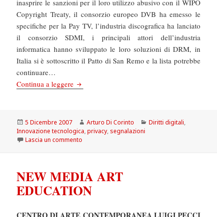
inasprire le sanzioni per il loro utilizzo abusivo con il WIPO
Copyright Treaty, il consorzio europeo DVB ha emesso le
specifiche per la Pay TV, l’industria discografica ha lanciato
il consorzio SDMI, i principali attori dell’industria
informatica hanno sviluppato le loro soluzioni di DRM, in
Italia si è sottoscritto il Patto di San Remo e la lista potrebbe
continuare…
Appello al Vicepresidente del Consiglio France
Continua a leggere
Scritto
Autore
Categorie
5 Dicembre 2007
Arturo Di Corinto
Diritti digitali
,
il
Innovazione tecnologica
,
privacy
,
segnalazioni
su Appello al Vicepresidente del Consiglio Franc
Lascia un commento
NEW MEDIA ART
EDUCATION
CENTRO DI ARTE CONTEMPORANEA LUIGI PECCI