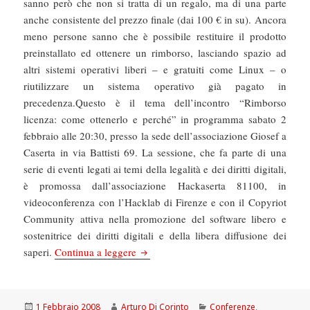
sanno però che non si tratta di un regalo, ma di una parte
anche consistente del prezzo finale (dai 100 € in su). Ancora
meno persone sanno che è possibile restituire il prodotto
preinstallato ed ottenere un rimborso, lasciando spazio ad
altri sistemi operativi liberi – e gratuiti come Linux – o
riutilizzare un sistema operativo già pagato in
precedenza.Questo è il tema dell’incontro “Rimborso
licenza: come ottenerlo e perché” in programma sabato 2
febbraio alle 20:30, presso la sede dell’associazione Giosef a
Caserta in via Battisti 69. La sessione, che fa parte di una
serie di eventi legati ai temi della legalità e dei diritti digitali,
è promossa dall’associazione Hackaserta 81100, in
videoconferenza con l’Hacklab di Firenze e con il Copyriot
Community attiva nella promozione del software libero e
sostenitrice dei diritti digitali e della libera diffusione dei
Sistema operativo gratis con il pc, un 
saperi.
Continua a leggere
Scritto
Autore
Categorie
1 Febbraio 2008
Arturo Di Corinto
Conferenze
,