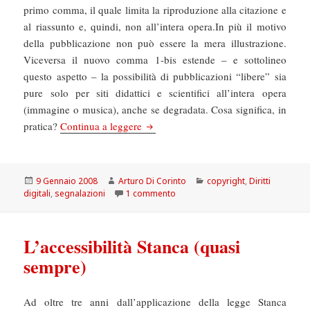
primo comma, il quale limita la riproduzione alla citazione e
al riassunto e, quindi, non all’intera opera.In più il motivo
della pubblicazione non può essere la mera illustrazione.
Viceversa il nuovo comma 1-bis estende – e sottolineo
questo aspetto – la possibilità di pubblicazioni “libere” sia
pure solo per siti didattici e scientifici all’intera opera
(immagine o musica), anche se degradata. Cosa significa, in
Diritto d’autore. Pietro Folena su Dis
pratica?
Continua a leggere
Scritto
Autore
Categorie
9 Gennaio 2008
Arturo Di Corinto
copyright
,
Diritti
il
su Diritto d’autore. Pietro Folena
digitali
,
segnalazioni
1 commento
L’accessibilità Stanca (quasi
sempre)
Ad oltre tre anni dall’applicazione della legge Stanca