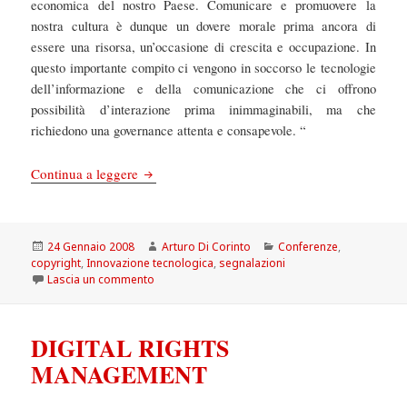
economica del nostro Paese. Comunicare e promuovere la
nostra cultura è dunque un dovere morale prima ancora di
essere una risorsa, un’occasione di crescita e occupazione. In
questo importante compito ci vengono in soccorso le tecnologie
dell’informazione e della comunicazione che ci offrono
possibilità d’interazione prima inimmaginabili, ma che
richiedono una governance attenta e consapevole. “
Convegno: Cultura & Società dell’Informazion
Continua a leggere
Scritto
Autore
Categorie
24 Gennaio 2008
Arturo Di Corinto
Conferenze
,
il
copyright
,
Innovazione tecnologica
,
segnalazioni
su Convegno: Cultura & Società dell’Informazion
Lascia un commento
DIGITAL RIGHTS
MANAGEMENT