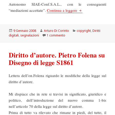
Autonomo SIAE-Conf.S.A.L., con le conseguenti
Diritto d’autore. Corti
“mediazioni accettate”.
Continua a leggere
Scritto
Autore
Categorie
9 Gennaio 2008
Arturo Di Corinto
copyright
,
Diritti
il
su Diritto d’autore. Cortiana: una
digitali
,
segnalazioni
1 commento
Diritto d’autore. Pietro Folena su
Disegno di legge S1861
Lettera dell’on.Folena riguardo le modifiche della legge sul
diritto d’autore.
Mi dispiace che in rete si travisi in significato, giuridico e
politico, dell’introduzione del nuovo comma 1-bis
nell’articolo 70 della legge sul diritto d’autore.
Prima di tutto va rilevato che rimane in piedi, del tutto, il