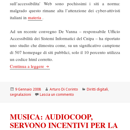
sull’accessibilita’ Web sono pochissimi i siti a norma:
malgrado questo rimane alta l’attenzione dei cyber-attivisti
italiani in
materia
.
Ad un recente convegno De Vanna – responsabile Ufficio
Accessibilità dei Sistemi Informatici del Cnipa – ha riportato
uno studio che dimostra come, su un significativo campione
di 507 homepage di siti pubblici, solo il 10 percento utilizza
un codice html corretto.
L’accessibilità Stanca (quasi sempre)
Continua a leggere
Scritto
Autore
Categorie
9 Gennaio 2008
Arturo Di Corinto
Diritti digitali
,
il
su L’accessibilità Stanca (quasi s
segnalazioni
Lascia un commento
MUSICA: AUDIOCOOP,
SERVONO INCENTIVI PER LA