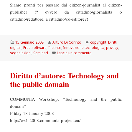
Siamo pronti per passare dal citizen-journalist al citizen-
publisher !? ovvero da cittadino/giornalista o
cittadino/redattore, a cittadino/co-editore?!
Scritto
Autore
Categorie
15 Gennaio 2008
Arturo Di Corinto
copyright
,
Diritti
il
digitali
,
Free software
,
Incontri
,
Innovazione tecnologica
,
privacy
,
su Incontro: WWW.POPO
segnalazioni
,
Seminari
Lascia un commento
Diritto d’autore: Technology and
the public domain
COMMUNIA Workshop: “Technology and the public
domain”
Friday 18 January 2008
http://ws1-2008.communia-project.eu/