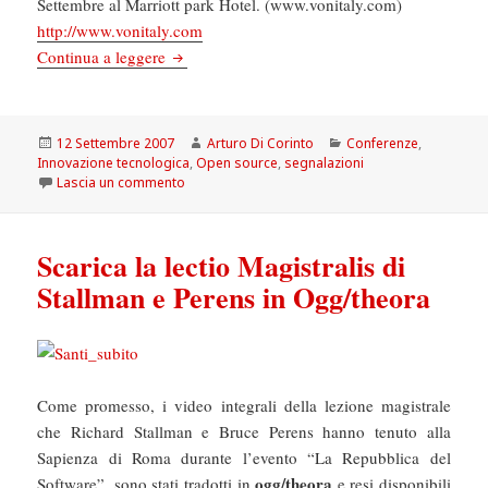
Settembre al Marriott park Hotel. (www.vonitaly.com)
http://www.vonitaly.com
OPEN SOURCE TELEPHONY A VON EUROP
Continua a leggere
Scritto
Autore
Categorie
12 Settembre 2007
Arturo Di Corinto
Conferenze
,
il
Innovazione tecnologica
,
Open source
,
segnalazioni
su OPEN SOURCE TELEPHONY A VON EUROPE 20
Lascia un commento
Scarica la lectio Magistralis di
Stallman e Perens in Ogg/theora
Come promesso, i video integrali della lezione magistrale
che Richard Stallman e Bruce Perens hanno tenuto alla
Sapienza di Roma durante l’evento “La Repubblica del
ogg/theora
Software”, sono stati tradotti in
e resi disponibili