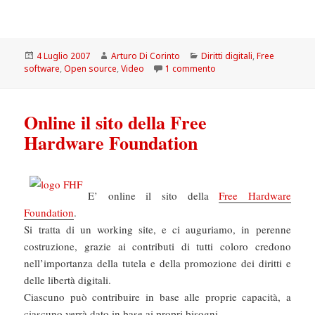
Scritto
Autore
Categorie
4 Luglio 2007
Arturo Di Corinto
Diritti digitali
,
Free
il
su Richard Stallman e Bru
software
,
Open source
,
Video
1 commento
Online il sito della Free
Hardware Foundation
E’ online il sito della
Free Hardware
Foundation
.
Si tratta di un working site, e ci auguriamo, in perenne
costruzione, grazie ai contributi di tutti coloro credono
nell’importanza della tutela e della promozione dei diritti e
delle libertà digitali.
Ciascuno può contribuire in base alle proprie capacità, a
ciascuno verrà dato in base ai propri bisogni.