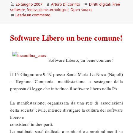
Scritto
Autore
Categorie
26 Giugno 2007
Arturo Di Corinto
Diritti digitali
,
Free
il
software
,
Innovazione tecnologica
,
Open source
su Il software libero su RaiUtile
Lascia un commento
Software Libero un bene comune!
Software Libero, un bene comune!
Il 15 Giugno ore 9-19 presso Santa Maria La Nova (Napoli)
– Regione Campania: manifestazione a sostegno della
proposta di legge che introduce il software libero nella PA.
La manifestazione, organizzata da una rete di associazioni
della societa’ civile, intende divulgare la cultura del software
libero e
consistera’ in due parti.
La mattinata sara’ dedicata a seminari e approfondimenti su