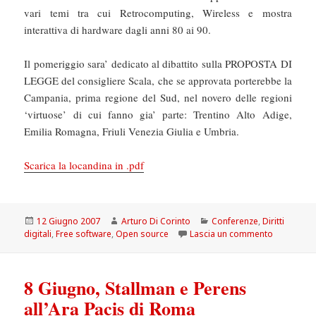
vari temi tra cui Retrocomputing, Wireless e mostra
interattiva di hardware dagli anni 80 ai 90.
Il pomeriggio sara’ dedicato al dibattito sulla PROPOSTA DI
LEGGE del consigliere Scala, che se approvata porterebbe la
Campania, prima regione del Sud, nel novero delle regioni
‘virtuose’ di cui fanno gia’ parte: Trentino Alto Adige,
Emilia Romagna, Friuli Venezia Giulia e Umbria.
Scarica la locandina in .pdf
Scritto
Autore
Categorie
12 Giugno 2007
Arturo Di Corinto
Conferenze
,
Diritti
il
su Softwar
digitali
,
Free software
,
Open source
Lascia un commento
8 Giugno, Stallman e Perens
all’Ara Pacis di Roma