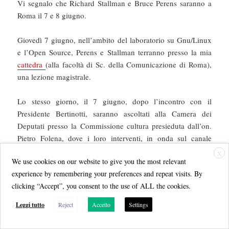
Vi segnalo che Richard Stallman e Bruce Perens saranno a
Roma il 7 e 8 giugno.
Giovedì 7 giugno, nell’ambito del laboratorio su Gnu/Linux
e l’Open Source, Perens e Stallman terranno presso la mia
cattedra
(alla facoltà di Sc. della Comunicazione di Roma),
una lezione magistrale.
Lo stesso giorno, il 7 giugno, dopo l’incontro con il
Presidente Bertinotti, saranno ascoltati alla Camera dei
Deputati presso la Commissione cultura presieduta dall’on.
Pietro Folena, dove i loro interventi, in onda sul canale
satelitare della Camera, saranno registrati e consegnati a tutti
X
We use cookies on our website to give you the most relevant
i parlamentari.
experience by remembering your preferences and repeat visits. By
clicking “Accept”, you consent to the use of ALL the cookies.
Per chi non potesse partecipare al convegno del giovedi’
mattina 7 giugno, sarà possibile assistere alla conferenza che
Leggi tutto
Reject
Accetto
Settings
Stallman e Perens terranno alla festa dell’Innovazione (7-10
giugno) che sarà aperta dal presidente della Repubblica, il