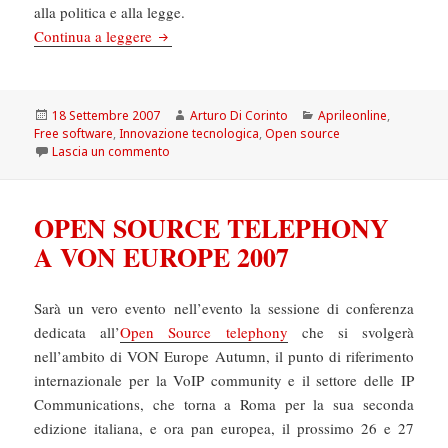
alla politica e alla legge.
Microsoft, il gigante ferito
Continua a leggere
Scritto
Autore
Categorie
18 Settembre 2007
Arturo Di Corinto
Aprileonline
,
il
Free software
,
Innovazione tecnologica
,
Open source
su Microsoft, il gigante ferito
Lascia un commento
OPEN SOURCE TELEPHONY
A VON EUROPE 2007
Sarà un vero evento nell’evento la sessione di conferenza
dedicata all’
Open Source telephony
che si svolgerà
nell’ambito di VON Europe Autumn, il punto di riferimento
internazionale per la VoIP community e il settore delle IP
Communications, che torna a Roma per la sua seconda
edizione italiana, e ora pan europea, il prossimo 26 e 27