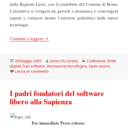
della Regione Lazio, con il contributo del Comune di Roma.
L’iniziativa si svolgerà da giovedì a domenica e coinvolgerà
esperti e visitatori dentro l’universo poliedrico delle nuove
tecnologie.
Hi Tech! Festival dell’Innovazione
Continua a leggere
Scritto
Autore
Categorie
28 Maggio 2007
Arturo Di Corinto
Conferenze
,
Diritti
il
digitali
,
Free software
,
Innovazione tecnologica
,
Open source
su Hi Tech! Festival dell’Innovazione
Lascia un commento
I padri fondatori del software
libero alla Sapienza
For immediate Press release