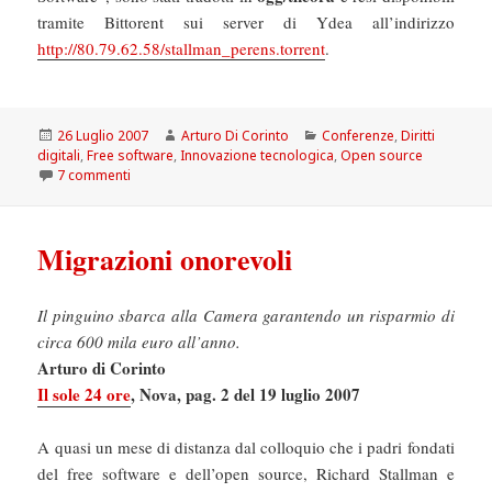
tramite Bittorent sui server di Ydea all’indirizzo
http://80.79.62.58/stallman_perens.torrent
.
Scritto
Autore
Categorie
26 Luglio 2007
Arturo Di Corinto
Conferenze
,
Diritti
il
digitali
,
Free software
,
Innovazione tecnologica
,
Open source
su Scarica la lectio Magistralis di Stallman e Perens in O
7 commenti
Migrazioni onorevoli
Il pinguino sbarca alla Camera garantendo un risparmio di
circa 600 mila euro all’anno.
Arturo di Corinto
Il sole 24 ore
, Nova, pag. 2 del 19 luglio 2007
A quasi un mese di distanza dal colloquio che i padri fondati
del free software e dell’open source, Richard Stallman e