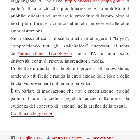
raggiungibile all’indirizzo
http://innovazione.cnipa.gov.it
si
parlerà di tutto ciò che può interessare gli amministratori
pubblici orientati ad innovare le procedure di lavoro, oltre ai
modi per offrire servizi ai cittadini, alle imprese ed alle altre
amministrazioni.
Nella stessa ottica, si è scelto anche di allargare il “target”,
comprendendo tutti gli “stakeholder” interessati al tema
dell’
Innovazione Tecnologica
nella PA e non solo:
università, centri di ricerca, imprenditori, media.
L’obiettivo è quello di stimolare i processi di innovazione,
rendendo più facile e rapida la circolazione delle idee e delle
iniziative provenienti dal mondo pubblico.
È un parlare di innovazione che non è speculazione, poiché
parte dal fare concreto, suggellato anche dalla messa in
evidenza del concetto di “azione” nella grafica della testata.
InnovAzione diventa webzine
Continua a leggere
Scritto
Autore
Categorie
10 Luglio 2007
Arturo Di Corinto
Innovazione