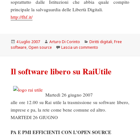
soprattutto dalle Istituzioni che abbia quale compito
principale la salvaguardia delle Libertà Digitali.
http://fhf.it/
Scritto
Autore
Categorie
4 Luglio 2007
Arturo Di Corinto
Diritti digitali
,
Free
il
su Online il sito della
software
,
Open source
Lascia un commento
Il software libero su RaiUtile
Martedì 26 giugno 2007
alle ore 12.00 su Rai utile la trasmissione su software libero,
imprese e pa, la rete come bene comune ed altro.
MARTEDI 26 GIUGNO
PA E PMI EFFICIENTI CON L’OPEN SOURCE