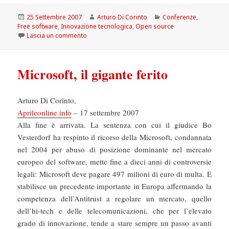
Scritto
Autore
Categorie
25 Settembre 2007
Arturo Di Corinto
Conferenze
,
il
Free software
,
Innovazione tecnologica
,
Open source
su Free Software & Open Source Solutions
Lascia un commento
Microsoft, il gigante ferito
Arturo Di Corinto,
Aprileonline.info
– 17 settembre 2007
Alla fine è arrivata. La sentenza con cui il giudice Bo
Vesterdorf ha respinto il ricorso della Microsoft, condannata
nel 2004 per abuso di posizione dominante nel mercato
europeo del software, mette fine a dieci anni di controversie
legali: Microsoft deve pagare 497 milioni di euro di multa. E
stabilisce un precedente importante in Europa affermando la
competenza dell’Antitrust a regolare un mercato, quello
dell’hi-tech e delle telecomunicazioni, che per l’elevato
grado di innovazione, tende a stare sempre un passo avanti