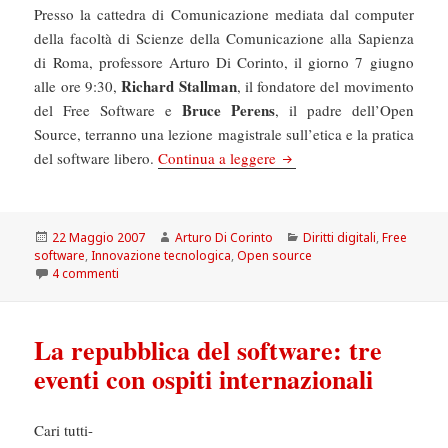
Presso la cattedra di Comunicazione mediata dal computer
della facoltà di Scienze della Comunicazione alla Sapienza
di Roma, professore Arturo Di Corinto, il giorno 7 giugno
Richard Stallman
alle ore 9:30,
, il fondatore del movimento
Bruce Perens
del Free Software e
, il padre dell’Open
Source, terranno una lezione magistrale sull’etica e la pratica
I padri fondatori del softw
del software libero.
Continua a leggere
Scritto
Autore
Categorie
22 Maggio 2007
Arturo Di Corinto
Diritti digitali
,
Free
il
software
,
Innovazione tecnologica
,
Open source
su I padri fondatori del software libero alla Sapienza
4 commenti
La repubblica del software: tre
eventi con ospiti internazionali
Cari tutti-