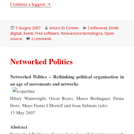
La Repubblica del software (libero)
Continua a leggere
Scritto
Autore
Categorie
5 Giugno 2007
Arturo Di Corinto
Conferenze
,
Diritti
il
digitali
,
Eventi
,
Free software
,
Innovazione tecnologica
,
Open
su La Repubblica del software (libero)
source
2 commenti
Networked Politics
Networked Politics – Rethinking political organisation in
an age of movements and networks
Hilary Wainwright, Oscar Reyes, Marco Berlinguer, Fiona
Dove, Mayo Fuster I Morrell and Joan Subirats (eds)
15 May 2007
Abstract