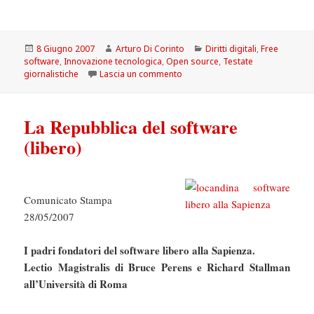
Scritto
Autore
Categorie
8 Giugno 2007
Arturo Di Corinto
Diritti digitali
,
Free
il
software
,
Innovazione tecnologica
,
Open source
,
Testate
su Questione di democrazia. Inte
giornalistiche
Lascia un commento
La Repubblica del software
(libero)
Comunicato Stampa
28/05/2007
I padri fondatori del software libero alla Sapienza.
Lectio Magistralis di Bruce Perens e Richard Stallman
all’Università di Roma