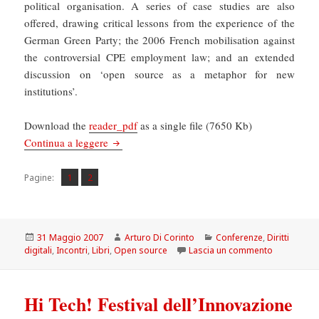
political organisation. A series of case studies are also
offered, drawing critical lessons from the experience of the
German Green Party; the 2006 French mobilisation against
the controversial CPE employment law; and an extended
discussion on ‘open source as a metaphor for new
institutions’.
Download the
reader_pdf
as a single file (7650 Kb)
Networked Politics
Continua a leggere
Pagina
Pagina
,
Pagine:
1
2
Scritto
Autore
Categorie
31 Maggio 2007
Arturo Di Corinto
Conferenze
,
Diritti
il
su Networke
digitali
,
Incontri
,
Libri
,
Open source
Lascia un commento
Hi Tech! Festival dell’Innovazione