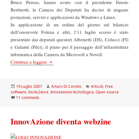
Bruce Perens, hanno avuto con il presidente Fausto
Bertinotti, la Camera dei Deputati ha deciso di migrare
postazioni, servizi e applicazioni da Windows a Linux.
In applicazione di un ordine del giorno sul bilancio
dell’onorevole Folena e altri, l’11 luglio scorso è stato
presentato dai deputati questori Albonetti (DS), Colucci (FI)
e Galante (Pdci), il piano per il passaggio dell’infrastruttura
informatica della Camera da Microsoft a Novell.
Migrazioni onorevoli
Continua a leggere
Scritto
Autore
Categorie
19 Luglio 2007
Arturo Di Corinto
Articoli
,
Free
il
software
,
ilsole24ore
,
Innovazione tecnologica
,
Open source
su Migrazioni onorevoli
11 commenti
InnovAzione diventa webzine