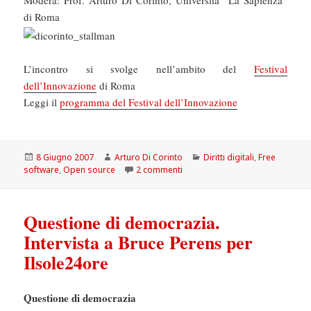
di Roma
L’incontro si svolge nell’ambito del
Festival
dell’Innovazione
di Roma
Leggi il
programma del Festival dell’Innovazione
Scritto
Autore
Categorie
8 Giugno 2007
Arturo Di Corinto
Diritti digitali
,
Free
il
su 8 Giugno, Stallman e Perens a
software
,
Open source
2 commenti
Questione di democrazia.
Intervista a Bruce Perens per
Ilsole24ore
Questione di democrazia