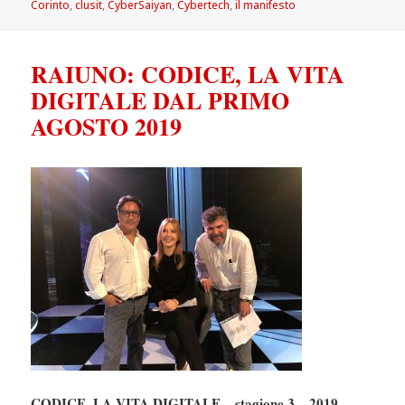
Corinto
,
clusit
,
CyberSaiyan
,
Cybertech
,
il manifesto
RAIUNO: CODICE, LA VITA
DIGITALE DAL PRIMO
AGOSTO 2019
CODICE, LA VITA DIGITALE – stagione 3 – 2019