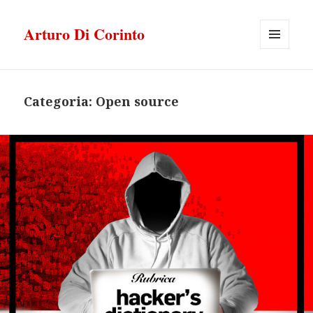
Arturo Di Corinto
MENU
E
WIDGET
Categoria:
Open source