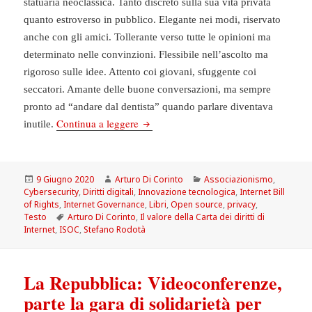
statuaria neoclassica. Tanto discreto sulla sua vita privata
quanto estroverso in pubblico. Elegante nei modi, riservato
anche con gli amici. Tollerante verso tutte le opinioni ma
determinato nelle convinzioni. Flessibile nell’ascolto ma
rigoroso sulle idee. Attento coi giovani, sfuggente coi
seccatori. Amante delle buone conversazioni, ma sempre
pronto ad “andare dal dentista” quando parlare diventava
Libro: Il valore della Carta dei diritti di
Continua a leggere
inutile.
Scritto
Autore
Categorie
9 Giugno 2020
Arturo Di Corinto
Associazionismo
,
il
Cybersecurity
,
Diritti digitali
,
Innovazione tecnologica
,
Internet Bill
of Rights
,
Internet Governance
,
Libri
,
Open source
,
privacy
,
Tag
Testo
Arturo Di Corinto
,
Il valore della Carta dei diritti di
Internet
,
ISOC
,
Stefano Rodotà
La Repubblica: Videoconferenze,
parte la gara di solidarietà per