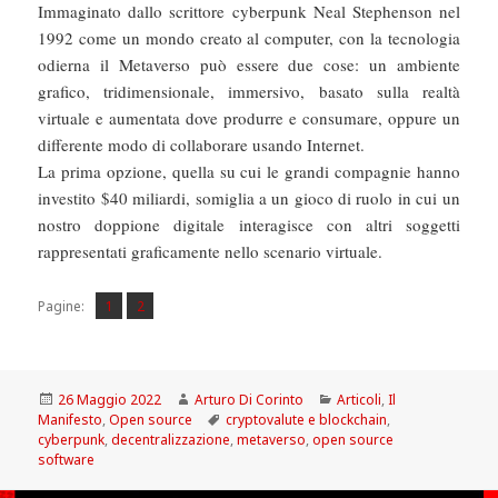
Immaginato dallo scrittore cyberpunk Neal Stephenson nel
1992 come un mondo creato al computer, con la tecnologia
odierna il Metaverso può essere due cose: un ambiente
grafico, tridimensionale, immersivo, basato sulla realtà
virtuale e aumentata dove produrre e consumare, oppure un
differente modo di collaborare usando Internet.
La prima opzione, quella su cui le grandi compagnie hanno
investito $40 miliardi, somiglia a un gioco di ruolo in cui un
nostro doppione digitale interagisce con altri soggetti
rappresentati graficamente nello scenario virtuale.
Pagina
Pagina
,
Pagine:
1
2
Scritto
Autore
Categorie
26 Maggio 2022
Arturo Di Corinto
Articoli
,
Il
il
Tag
Manifesto
,
Open source
cryptovalute e blockchain
,
cyberpunk
,
decentralizzazione
,
metaverso
,
open source
software