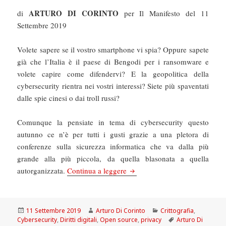
ARTURO DI CORINTO
di
per Il Manifesto del 11
Settembre 2019
Volete sapere se il vostro smartphone vi spia? Oppure sapete
già che l’Italia è il paese di Bengodi per i ransomware e
volete capire come difendervi? E la geopolitica della
cybersecurity rientra nei vostri interessi? Siete più spaventati
dalle spie cinesi o dai troll russi?
Comunque la pensiate in tema di cybersecurity questo
autunno ce n’è per tutti i gusti grazie a una pletora di
conferenze sulla sicurezza informatica che va dalla più
grande alla più piccola, da quella blasonata a quella
Il Manifesto: L’autunno della 
autorganizzata.
Continua a leggere
Scritto
Autore
Categorie
11 Settembre 2019
Arturo Di Corinto
Crittografia
,
il
Tag
Cybersecurity
,
Diritti digitali
,
Open source
,
privacy
Arturo Di