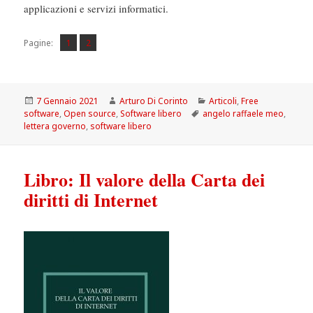
applicazioni e servizi informatici.
Pagina
Pagina
,
Pagine:
1
2
Scritto
Autore
Categorie
7 Gennaio 2021
Arturo Di Corinto
Articoli
,
Free
il
Tag
software
,
Open source
,
Software libero
angelo raffaele meo
,
lettera governo
,
software libero
Libro: Il valore della Carta dei
diritti di Internet