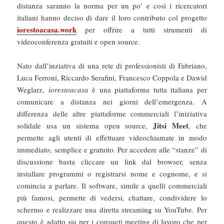
distanza saranno la norma per un po’ e così i ricercatori
italiani hanno deciso di dare il loro contributo col progetto
iorestoacasa.work
per offrire a tutti strumenti di
videoconferenza gratuiti e open source.
Nato dall’inziativa di una rete di professionisti di Fabriano,
Luca Ferroni, Riccardo Serafini, Francesco Coppola e Dawid
Weglarz,
iorestoacasa
è una piattaforma tutta italiana per
comunicare a distanza nei giorni dell’emergenza. A
differenza delle altre piattaforme commerciali l’iniziativa
Jitsi Meet
solidale usa un sistema open source,
, che
permette agli utenti di effettuare videochiamate in modo
immediato, semplice e gratuito. Per accedere alle “stanze” di
discussione basta cliccare un link dal browser, senza
installare programmi o registrarsi nome e cognome, e si
comincia a parlare. Il software, simile a quelli commerciali
più famosi, permette di vedersi, chattare, condividere lo
schermo e realizzare una diretta streaming su YouTube. Per
questo è adatto sia per i consueti meeting di lavoro che per