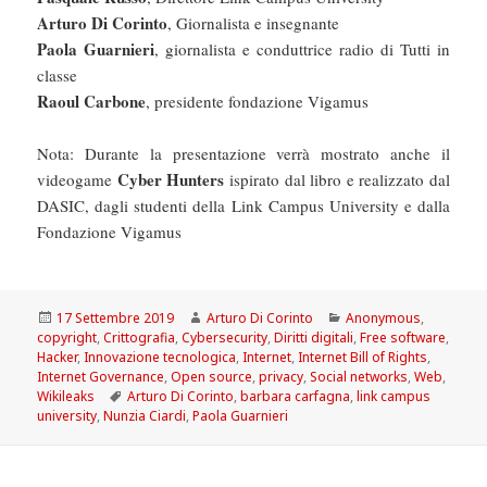
Arturo Di Corinto
, Giornalista e insegnante
Paola Guarnieri
, giornalista e conduttrice radio di Tutti in
classe
Raoul Carbone
, presidente fondazione Vigamus
Nota: Durante la presentazione verrà mostrato anche il
Cyber Hunters
videogame
ispirato dal libro e realizzato dal
DASIC, dagli studenti della Link Campus University e dalla
Fondazione Vigamus
Scritto
Autore
Categorie
17 Settembre 2019
Arturo Di Corinto
Anonymous
,
il
copyright
,
Crittografia
,
Cybersecurity
,
Diritti digitali
,
Free software
,
Hacker
,
Innovazione tecnologica
,
Internet
,
Internet Bill of Rights
,
Internet Governance
,
Open source
,
privacy
,
Social networks
,
Web
,
Tag
Wikileaks
Arturo Di Corinto
,
barbara carfagna
,
link campus
university
,
Nunzia Ciardi
,
Paola Guarnieri