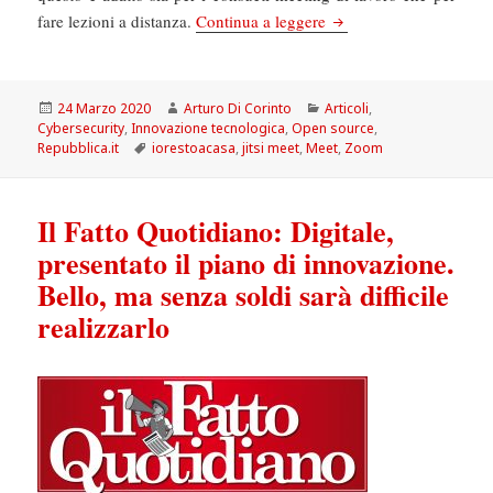
La Repubblica: Videoconfe
fare lezioni a distanza.
Continua a leggere
Scritto
Autore
Categorie
24 Marzo 2020
Arturo Di Corinto
Articoli
,
il
Cybersecurity
,
Innovazione tecnologica
,
Open source
,
Tag
Repubblica.it
iorestoacasa
,
jitsi meet
,
Meet
,
Zoom
Il Fatto Quotidiano: Digitale,
presentato il piano di innovazione.
Bello, ma senza soldi sarà difficile
realizzarlo