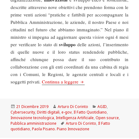
descritte attraverso nove obiettivi che prendono forma con le
prime venti azioni “pratiche e fattibili per accompagnare la
Pubblica Amministrazione, le aziende, il nostro Paese e noi
cittadini nel futuro che abbiamo immaginato.” Nel piano il
ministro si impegna ad aggiornare questa
vision
ogni 4 mesi
sviluppo
per verificare lo stato di
delle azioni, l’inserimento
di quelle nuove e il loro status rendendole pubbliche,
affinché chiunque possa dare il suo contributo in
collaborazione con gli enti coordinati da una cabina di regia
con i Comuni, le Regioni, le agenzie centrali e locali e i
Il Fatto Quotidiano: Digitale, p
soggetti privati.
Continua a leggere
Scritto
Autore
Categorie
21 Dicembre 2019
Arturo Di Corinto
AGID
,
il
Cybersecurity
,
Diritti digitali
,
e-gov
,
Il Fatto Quotidiano
,
Innovazione tecnologica
,
Intelligenza Artificiale
,
Open source
,
Tag
Pubblica amministrazione
Arturo Di Corinto
,
Il Fatto
quotidiano
,
Paola Pisano. Piano Innovazione