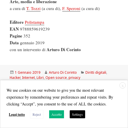
Arte, media e liberazione
a cura di
T. Tozzi
(a cura di),
F. Speroni
(a cura di)
Editore
Polistampa
EAN
9788859619239
Pagine
352
Data
gennaio 2019
Arturo Di Corinto
con un intervento di
Scritto
Autore
Categorie
1 Gennaio 2019
Arturo Di Corinto
Diritti digitali
,
il
Hacker
,
Internet
,
Libri
,
Open source
,
privacy
X
We use cookies on our website to give you the most relevant
La Repubblica: Nuovo sito del
experience by remembering your preferences and repeat visits. By
clicking “Accept”, you consent to the use of ALL the cookies.
Campidoglio, “Così gli hacker
rubano l’identità anche a Raggi”
Leggi tutto
Reject
Accetto
Settings