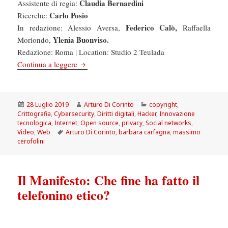
Claudia Bernardini
Assistente di regia:
Carlo Posio
Ricerche:
Federico Calò,
In redazione: Alessio Aversa,
Raffaella
Ylenia Buonviso.
Moriondo,
Redazione: Roma | Location: Studio 2 Teulada
RAIUNO: CODICE, LA VITA DIGITALE DA
Continua a leggere
Scritto
Autore
Categorie
28 Luglio 2019
Arturo Di Corinto
copyright
,
il
Crittografia
,
Cybersecurity
,
Diritti digitali
,
Hacker
,
Innovazione
tecnologica
,
Internet
,
Open source
,
privacy
,
Social networks
,
Tag
Video
,
Web
Arturo Di Corinto
,
barbara carfagna
,
massimo
cerofolini
Il Manifesto: Che fine ha fatto il
telefonino etico?