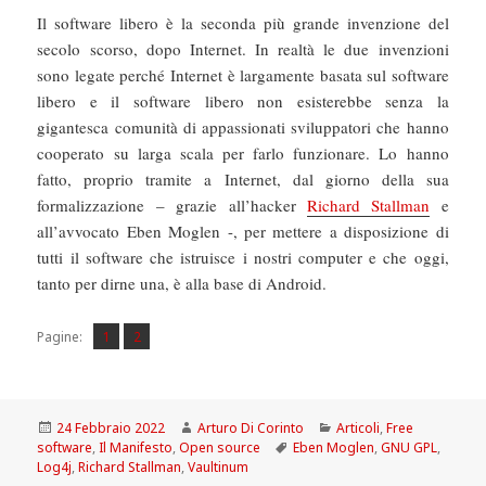
Il software libero è la seconda più grande invenzione del
secolo scorso, dopo Internet. In realtà le due invenzioni
sono legate perché Internet è largamente basata sul software
libero e il software libero non esisterebbe senza la
gigantesca comunità di appassionati sviluppatori che hanno
cooperato su larga scala per farlo funzionare. Lo hanno
fatto, proprio tramite a Internet, dal giorno della sua
formalizzazione – grazie all’hacker
Richard Stallman
e
all’avvocato Eben Moglen -, per mettere a disposizione di
tutti il software che istruisce i nostri computer e che oggi,
tanto per dirne una, è alla base di Android.
Pagina
Pagina
,
Pagine:
1
2
Scritto
Autore
Categorie
24 Febbraio 2022
Arturo Di Corinto
Articoli
,
Free
il
Tag
software
,
Il Manifesto
,
Open source
Eben Moglen
,
GNU GPL
,
Log4j
,
Richard Stallman
,
Vaultinum