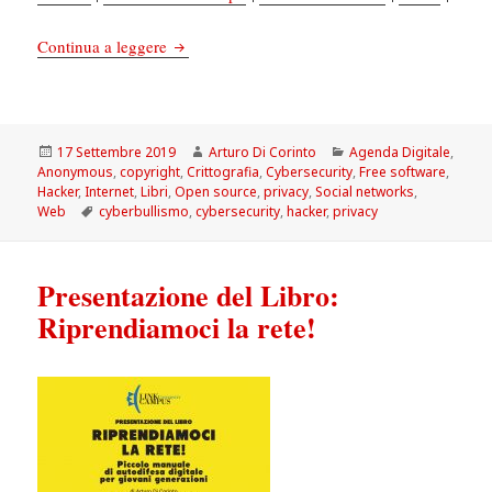
Libri: Riprendiamoci la rete. Piccolo manuale d
Continua a leggere
Scritto
Autore
Categorie
17 Settembre 2019
Arturo Di Corinto
Agenda Digitale
,
il
Anonymous
,
copyright
,
Crittografia
,
Cybersecurity
,
Free software
,
Hacker
,
Internet
,
Libri
,
Open source
,
privacy
,
Social networks
,
Tag
Web
cyberbullismo
,
cybersecurity
,
hacker
,
privacy
Presentazione del Libro:
Riprendiamoci la rete!