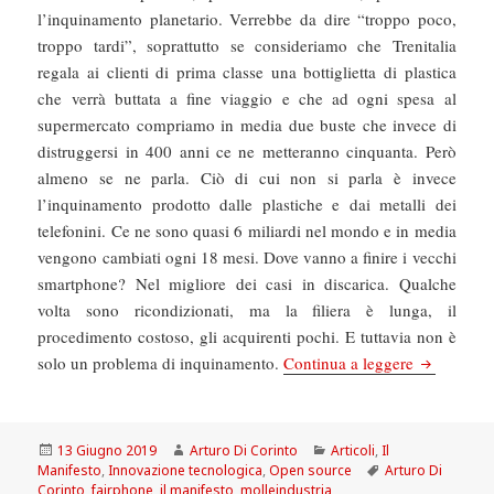
l’inquinamento planetario. Verrebbe da dire “troppo poco,
troppo tardi”, soprattutto se consideriamo che Trenitalia
regala ai clienti di prima classe una bottiglietta di plastica
che verrà buttata a fine viaggio e che ad ogni spesa al
supermercato compriamo in media due buste che invece di
distruggersi in 400 anni ce ne metteranno cinquanta. Però
almeno se ne parla. Ciò di cui non si parla è invece
l’inquinamento prodotto dalle plastiche e dai metalli dei
telefonini. Ce ne sono quasi 6 miliardi nel mondo e in media
vengono cambiati ogni 18 mesi. Dove vanno a finire i vecchi
smartphone? Nel migliore dei casi in discarica. Qualche
volta sono ricondizionati, ma la filiera è lunga, il
procedimento costoso, gli acquirenti pochi. E tuttavia non è
Il Manifest
solo un problema di inquinamento.
Continua a leggere
Scritto
Autore
Categorie
13 Giugno 2019
Arturo Di Corinto
Articoli
,
Il
il
Tag
Manifesto
,
Innovazione tecnologica
,
Open source
Arturo Di
Corinto
,
fairphone
,
il manifesto
,
molleindustria