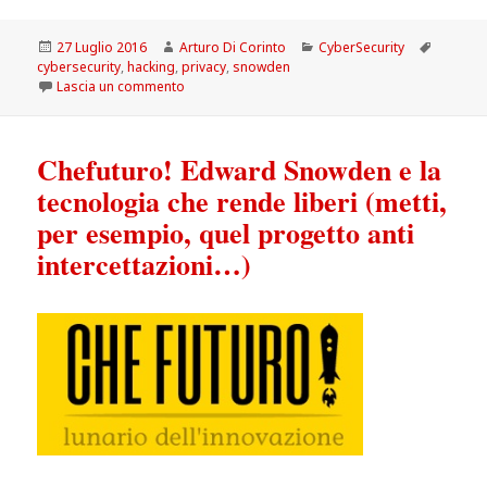
Scritto
Autore
Categorie
Tag
27 Luglio 2016
Arturo Di Corinto
CyberSecurity
il
cybersecurity
,
hacking
,
privacy
,
snowden
su Cybersecurity: Freedom of the press finanzier
Lascia un commento
Chefuturo! Edward Snowden e la
tecnologia che rende liberi (metti,
per esempio, quel progetto anti
intercettazioni…)