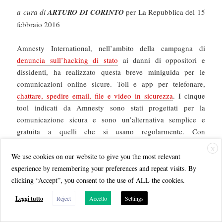
a cura di
ARTURO DI CORINTO
per La Repubblica del 15
febbraio 2016
Amnesty International, nell’ambito della campagna di
denuncia sull’hacking di stato
ai danni di oppositori e
dissidenti, ha realizzato questa breve miniguida per le
comunicazioni online sicure. Toll e app per telefonare,
chattare, spedire email, file e video in sicurezza
. I cinque
tool indicati da Amnesty sono stati progettati per la
comunicazione sicura e sono un’alternativa semplice e
gratuita a quelli che si usano regolarmente. Con
un’avvertenza importante: “Nessuno strumento di
X
comunicazione è sicuro al 100% ed esiste un’infinità di
We use cookies on our website to give you the most relevant
modi per intercettare o registrate ogni forma di
experience by remembering your preferences and repeat visits. By
comunicazione da parte di governi ed agenzie spionistiche.
clicking “Accept”, you consent to the use of ALL the cookies.
Se sei un giornalista o un attivista, dovresti considerare che
Leggi tutto
Reject
Accetto
Settings
questi tool sono solo parte di un piano di sicurezza
personale e organizzativa più ampio. Inoltre non sono gli