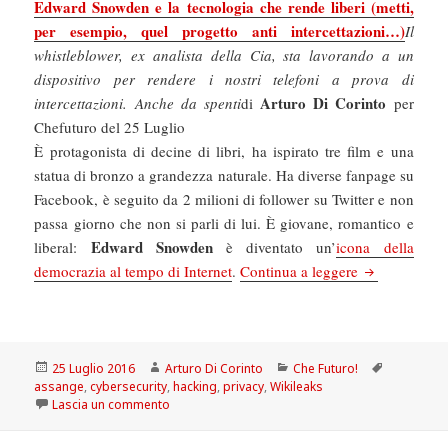
Edward Snowden e la tecnologia che rende liberi (metti,
per esempio, quel progetto anti intercettazioni…)
Il
whistleblower, ex analista della Cia, sta lavorando a un
dispositivo per rendere i nostri telefoni a prova di
Arturo Di Corinto
intercettazioni. Anche da spenti
di
per
Chefuturo del 25 Luglio
È protagonista di decine di libri, ha ispirato tre film e una
statua di bronzo a grandezza naturale. Ha diverse fanpage su
Facebook, è seguito da 2 milioni di follower su Twitter e non
passa giorno che non si parli di lui. È giovane, romantico e
Edward Snowden
liberal:
è diventato un’
icona della
Chefuturo! Ed
democrazia al tempo di Internet
.
Continua a leggere
Scritto
Autore
Categorie
Tag
25 Luglio 2016
Arturo Di Corinto
Che Futuro!
il
assange
,
cybersecurity
,
hacking
,
privacy
,
Wikileaks
su Chefuturo! Edward Snowden e la tecnologia che
Lascia un commento