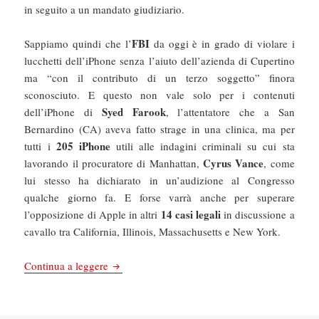
in seguito a un mandato giudiziario.
FBI
Sappiamo quindi che l’
da oggi è in grado di violare i
lucchetti dell’iPhone senza l’aiuto dell’azienda di Cupertino
ma “con il contributo di un terzo soggetto” finora
sconosciuto. E questo non vale solo per i contenuti
Syed Farook
dell’iPhone di
, l’attentatore che a San
Bernardino (CA) aveva fatto strage in una clinica, ma per
205 iPhone
tutti i
utili alle indagini criminali su cui sta
Cyrus Vance
lavorando il procuratore di Manhattan,
, come
lui stesso ha dichiarato in un’audizione al Congresso
qualche giorno fa. E forse varrà anche per superare
14 casi legali
l’opposizione di Apple in altri
in discussione a
cavallo tra California, Illinois, Massachusetts e New York.
Chefuturo! Cosa ci dice della nostra privacy l’
Continua a leggere