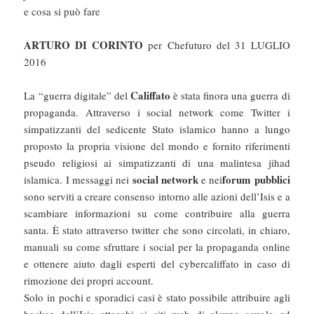
e cosa si può fare
ARTURO DI CORINTO
per Chefuturo del 31 LUGLIO
2016
Califfato
La “guerra digitale” del
è stata finora una guerra di
propaganda. Attraverso i social network come Twitter i
simpatizzanti del sedicente Stato islamico hanno a lungo
proposto la propria visione del mondo e fornito riferimenti
pseudo religiosi ai simpatizzanti di una malintesa jihad
social network
forum
pubblici
islamica. I messaggi nei
e nei
sono serviti a creare consenso intorno alle azioni dell’Isis e a
scambiare informazioni su come contribuire alla guerra
santa. È stato attraverso twitter che sono circolati, in chiaro,
manuali su come sfruttare i social per la propaganda online
e ottenere aiuto dagli esperti del cybercaliffato in caso di
rimozione dei propri account.
Solo in pochi e sporadici casi è stato possibile attribuire agli
hacker dell’Isis attacchi ai siti web di alcune scuole ed