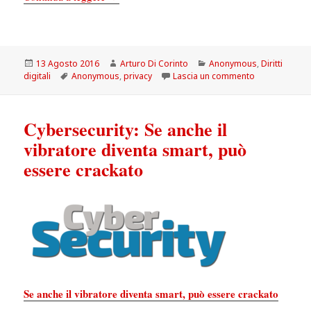
Scritto
Autore
Categorie
13 Agosto 2016
Arturo Di Corinto
Anonymous
,
Diritti
il
Tag
su Cybersecuri
digitali
Anonymous
,
privacy
Lascia un commento
Cybersecurity: Se anche il
vibratore diventa smart, può
essere crackato
Se anche il vibratore diventa smart, può essere crackato