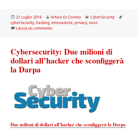
Scritto
Autore
Categorie
Tag
21 Luglio 2016
Arturo Di Corinto
CyberSecurity
il
cybersecurity
,
hacking
,
innovazione
,
privacy
,
virus
su Cybersecurity: Cryptodrop blocca i ransomwa
Lascia un commento
Cybersecurity: Due milioni di
dollari all’hacker che sconfiggerà
la Darpa
Due milioni di dollari all’hacker che sconfiggerà la Darpa