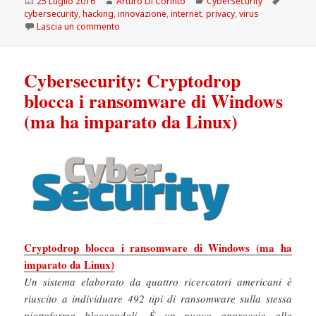
Scritto
Autore
Categorie
Tag
25 Luglio 2016
Arturo Di Corinto
CyberSecurity
il
cybersecurity
,
hacking
,
innovazione
,
internet
,
privacy
,
virus
su Cybersecurity: “La sicurezza informatica è un i
Lascia un commento
Cybersecurity: Cryptodrop
blocca i ransomware di Windows
(ma ha imparato da Linux)
Cryptodrop blocca i ransomware di Windows (ma ha
imparato da Linux)
Un sistema elaborato da quattro ricercatori americani è
riuscito a individuare 492 tipi di ransomware sulla stessa
piattaforma bloccandoli. È un nuovo approccio alla