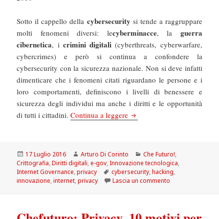
cybersecurity
Sotto il cappello della
si tende a raggruppare
cyberminacce
guerra
molti fenomeni diversi: le
, la
cibernetica
crimini digitali
, i
(cyberthreats, cyberwarfare,
cybercrimes) e però si continua a confondere la
cybersecurity con la sicurezza nazionale. Non si deve infatti
dimenticare che i fenomeni citati riguardano le persone e i
loro comportamenti, definiscono i livelli di benessere e
sicurezza degli individui ma anche i diritti e le opportunità
Chefuturo! La Cybersecurity 
di tutti i cittadini.
Continua a leggere
Scritto
Autore
Categorie
17 Luglio 2016
Arturo Di Corinto
Che Futuro!
,
il
Crittografia
,
Diritti digitali
,
e-gov
,
Innovazione tecnologica
,
Tag
Internet Governance
,
privacy
cybersecurity
,
hacking
,
su Chefuturo! La 
innovazione
,
internet
,
privacy
Lascia un commento
Chefuturo: Privacy, 10 motivi per