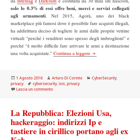
da
Intelliag
e
Darksum
e costituita da 30 mila siti nascosti,
solo lo 0.3% di essi offre beni, merci e servizi collegati
agli armamenti
. Nel 2015, Agorà, uno dei black
marketplace più famosi dove è possibile fare acquisti illegali,
ha addirittura deciso di togliere le armi dalle proprie vetrine
virtuali “perché i venditori sono spesso degli imbroglioni” e
perché “è molto difficile fare arrivare le armi a destinazione
Cybersecurity: Non è per
una volta acquistate.”
Continua a leggere
Scritto
Autore
Categorie
1 Agosto 2016
Arturo Di Corinto
CyberSecurity
,
il
Tag
privacy
cybersecurity
,
isis
,
privacy
su Cybersecurity: Non è per niente facile compr
Lascia un commento
La Repubblica: Elezioni Usa,
hackeraggio: indirizzi Ip e
tastiere in cirillico portano agli ex