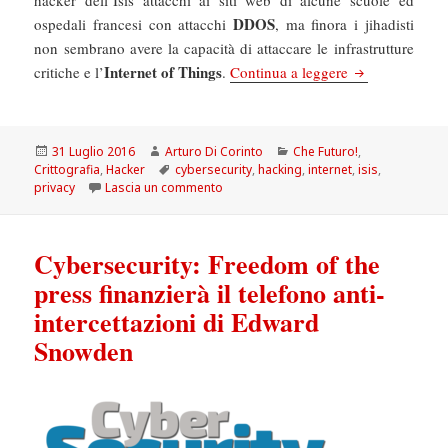
DDOS
ospedali francesi con attacchi
, ma finora i jihadisti
non sembrano avere la capacità di attaccare le infrastrutture
Internet of Things
Chefuturo! Dark
critiche e l’
.
Continua a leggere
Scritto
Autore
Categorie
31 Luglio 2016
Arturo Di Corinto
Che Futuro!
,
il
Tag
Crittografia
,
Hacker
cybersecurity
,
hacking
,
internet
,
isis
,
su Chefuturo! Dark Web e Isis: perchè n
privacy
Lascia un commento
Cybersecurity: Freedom of the
press finanzierà il telefono anti-
intercettazioni di Edward
Snowden