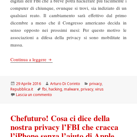
digitali dell’FBI che a breve potrà hackerare più facilmente i
computer di chiunque, ovunque si trovi, sia indiziato di un
qualsiasi reato. Il cambiamento sarà effettivo dal primo
dicembre a meno che il Congresso americano decida in
senso opposto nei prossimi mesi: Per questo motivo le
associazioni a difesa della privacy si sono mobilitate in
massa.
La Repubblica: L’FBI potrà entrare anche nel 
Continua a leggere
Scritto
Autore
Categorie
29 Aprile 2016
Arturo Di Corinto
privacy
,
il
Tag
Repubblica.it
fbi
,
hacking
,
malware
,
privacy
,
virus
su La Repubblica: L’FBI potrà entrare anche nel 
Lascia un commento
Chefuturo! Cosa ci dice della
nostra privacy l’FBI che cracca
l’iPhone senza l’aiuto di Apple