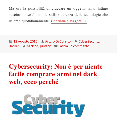
Ma ora la possibilità di craccare un oggetto tanto intimo
suscita nuove domande sulla sicurezza delle tecnologie che
Cybersecurity: Se anc
usiamo quotidianamente.
Continua a leggere
Scritto
Autore
Categorie
13 Agosto 2016
Arturo Di Corinto
CyberSecurity
,
il
Tag
su Cybersecurity: 
Hacker
hacking
,
privacy
Lascia un commento
Cybersecurity: Non è per niente
facile comprare armi nel dark
web, ecco perché