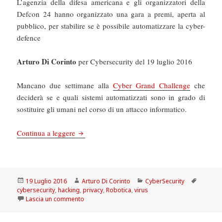
L’agenzia della difesa americana e gli organizzatori della
Defcon 24 hanno organizzato una gara a premi, aperta al
pubblico, per stabilire se è possibile automatizzare la cyber-
defence
Arturo Di Corinto
per Cybersecurity del 19 luglio 2016
Mancano due settimane alla
Cyber Grand Challenge
che
deciderà se e quali sistemi automatizzati sono in grado di
sostituire gli umani nel corso di un attacco informatico.
Cybersecurity: Due milioni di dollari all’hacke
Continua a leggere
Scritto
Autore
Categorie
Tag
19 Luglio 2016
Arturo Di Corinto
CyberSecurity
il
cybersecurity
,
hacking
,
privacy
,
Robotica
,
virus
su Cybersecurity: Due milioni di dollari all’hack
Lascia un commento