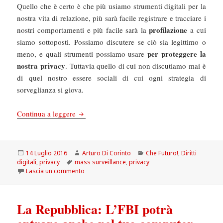
Quello che è certo è che più usiamo strumenti digitali per la
nostra vita di relazione, più sarà facile registrare e tracciare i
profilazione
nostri comportamenti e più facile sarà la
a cui
siamo sottoposti. Possiamo discutere se ciò sia legittimo o
per proteggere la
meno, e quali strumenti possiamo usare
nostra privacy
. Tuttavia quello di cui non discutiamo mai è
di quel nostro essere sociali di cui ogni strategia di
sorveglianza si giova.
Chefuturo: Privacy, 10 motivi per opporsi all
Continua a leggere
Scritto
Autore
Categorie
14 Luglio 2016
Arturo Di Corinto
Che Futuro!
,
Diritti
il
Tag
digitali
,
privacy
mass surveillance
,
privacy
su Chefuturo: Privacy, 10 motivi per opporsi al
Lascia un commento
La Repubblica: L’FBI potrà