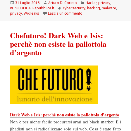
Scritto
Autore
Categorie
31 Luglio 2016
Arturo Di Corinto
Hacker
,
privacy
,
il
Tag
REPUBBLICA
,
Repubblica.it
cybersecurity
,
hacking
,
malware
,
su La Repubblica: Elezioni Usa
privacy
,
Wikileaks
Lascia un commento
Chefuturo! Dark Web e Isis:
perchè non esiste la pallottola
d’argento
Dark Web e Isis: perchè non esiste la pallottola d’argento
Non è per niente facile procurarsi armi nei black market. E i
jihadisti non si radicalizzano solo sul web. Cosa è stato fatto