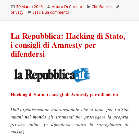
Scritto
Autore
Categorie
Tag
30 Marzo 2016
Arturo Di Corinto
Che Futuro!
il
su Chefuturo! Cosa ci dice della nostra p
privacy
Lascia un commento
La Repubblica: Hacking di Stato,
i consigli di Amnesty per
difendersi
Hacking di Stato, i consigli di Amnesty per difendersi
Dall’organizzazione internazionale che si batte per i diritti
umani nel mondo gli strumenti per proteggere la propria
privacy online (e difendersi contro la sorveglianza di
massa)