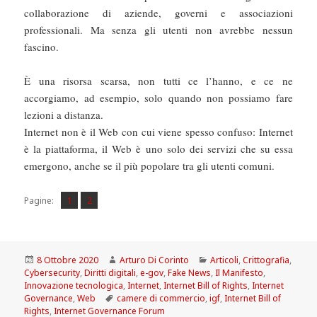
collaborazione di aziende, governi e associazioni
professionali. Ma senza gli utenti non avrebbe nessun
fascino.
È una risorsa scarsa, non tutti ce l’hanno, e ce ne
accorgiamo, ad esempio, solo quando non possiamo fare
lezioni a distanza.
Internet non è il Web con cui viene spesso confuso: Internet
è la piattaforma, il Web è uno solo dei servizi che su essa
emergono, anche se il più popolare tra gli utenti comuni.
Pagina
Pagina
,
Pagine:
1
2
Scritto
Autore
Categorie
8 Ottobre 2020
Arturo Di Corinto
Articoli
,
Crittografia
,
il
Cybersecurity
,
Diritti digitali
,
e-gov
,
Fake News
,
Il Manifesto
,
Innovazione tecnologica
,
Internet
,
Internet Bill of Rights
,
Internet
Tag
Governance
,
Web
camere di commercio
,
igf
,
Internet Bill of
Rights
,
Internet Governance Forum