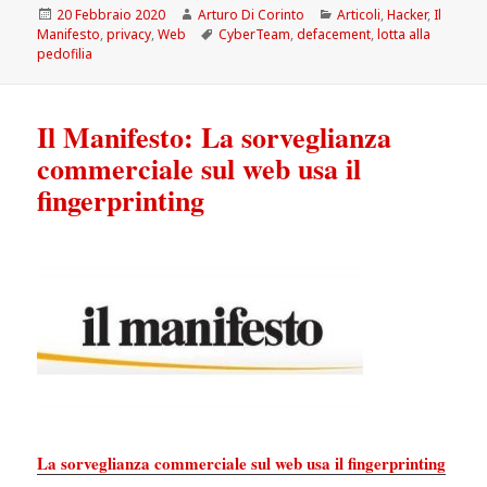
Scritto
Autore
Categorie
20 Febbraio 2020
Arturo Di Corinto
Articoli
,
Hacker
,
Il
il
Tag
Manifesto
,
privacy
,
Web
CyberTeam
,
defacement
,
lotta alla
pedofilia
Il Manifesto: La sorveglianza
commerciale sul web usa il
fingerprinting
La sorveglianza commerciale sul web usa il fingerprinting