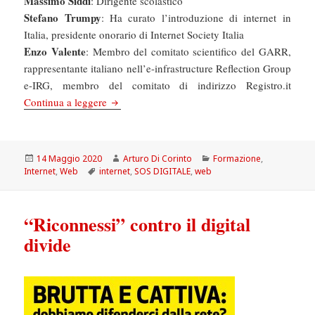
Massimo Siddi
: Dirigente scolastico
Stefano Trumpy
: Ha curato l’introduzione di internet in
Italia, presidente onorario di Internet Society Italia
Enzo Valente
: Membro del comitato scientifico del GARR,
rappresentante italiano nell’e-infrastructure Reflection Group
e-IRG, membro del comitato di indirizzo Registro.it
SOS DIGITALE “Inventare il Futuro” – Internet
Continua a leggere
Scritto
Autore
Categorie
14 Maggio 2020
Arturo Di Corinto
Formazione
,
il
Tag
Internet
,
Web
internet
,
SOS DIGITALE
,
web
“Riconnessi” contro il digital
divide