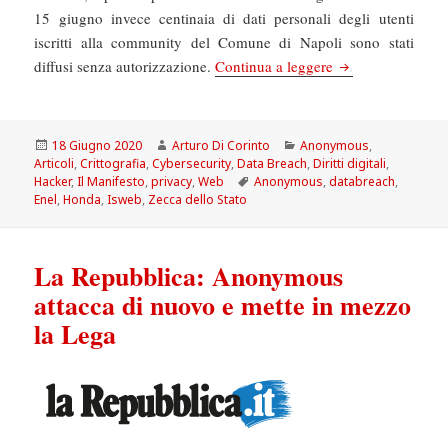
15 giugno invece centinaia di dati personali degli utenti
iscritti alla community del Comune di Napoli sono stati
Il Manifesto: L’It
diffusi senza autorizzazione.
Continua a leggere
Scritto
Autore
Categorie
18 Giugno 2020
Arturo Di Corinto
Anonymous
,
il
Articoli
,
Crittografia
,
Cybersecurity
,
Data Breach
,
Diritti digitali
,
Tag
Hacker
,
Il Manifesto
,
privacy
,
Web
Anonymous
,
databreach
,
Enel
,
Honda
,
Isweb
,
Zecca dello Stato
La Repubblica: Anonymous
attacca di nuovo e mette in mezzo
la Lega