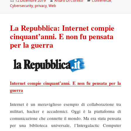
Scritto
Autore
Categorie
12 Dicembre 2019
Arturo Di Corinto
Conferenze
,
il
Cybersecurity
,
privacy
,
Web
La Repubblica: Internet compie
cinquant’anni. E non fu pensata
per la guerra
Internet compie cinquant’anni. E non fu pensata per la
guerra
Internet è un meraviglioso esempio di collaborazione tra
militari, hacker e accademici. Oggi è la piattaforma di
comunicazione che connette il mondo. Ma era stata pensata
per una biblioteca universale, l’Intergalactic Computer