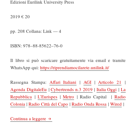
Edizioni Eurilink University Press
2019 € 20
pp. 208 Collana: Link — 4
ISBN
: 978–88-85622–76‑0
Il libro si può scaricare gratuitamente
via email e tramite
WhatsApp
qui:
https://riprendiamocilarete.unilink.it/
Rassegna Stampa:
Affari Italiani
|
AGI
|
Articolo 21
|
Agenda DigitaleEu
|
Cybertrends n.3 2019
|
Italia Oggi
|
La
Repubblica
|
L’Eurispes
|
Metro
| Radio Capital |
Radio
Colonia
|
Radio Città del Capo
|
Radio Onda Rossa
|
Wired
|
Libri: Riprendiamoci la rete. Piccolo manuale d
Continua a leggere