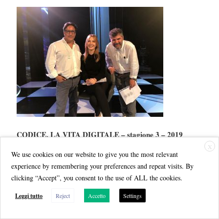
CODICE, LA VITA DIGITALE – stagione 3 – 2019
X
We use cookies on our website to give you the most relevant
Dall’Asia alla Silicon Valley, in onda il giovedì in seconda
experience by remembering your preferences and repeat visits. By
RaiUno
serata alle 23:30 su
in onda la terza edizione di
clicking “Accept”, you consent to the use of ALL the cookies.
Codice
La vita è digitale.
Leggi tutto
Reject
Accetto
Settings
Barbara Carfagna
Conduce:
Luca Romani
Regia di