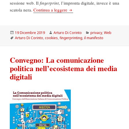
sessione web. Il
fingerprint
, l’impronta digitale, invece è una
Il Manifesto: La sorveglianza com
scatola nera.
Continua a leggere
Scritto
Autore
Categorie
19 Dicembre 2019
Arturo Di Corinto
privacy
,
Web
il
Tag
Arturo Di Corinto
,
cookies
,
fingerprinting
,
il manifesto
Convegno: La comunicazione
politica nell’ecosistema dei media
digitali