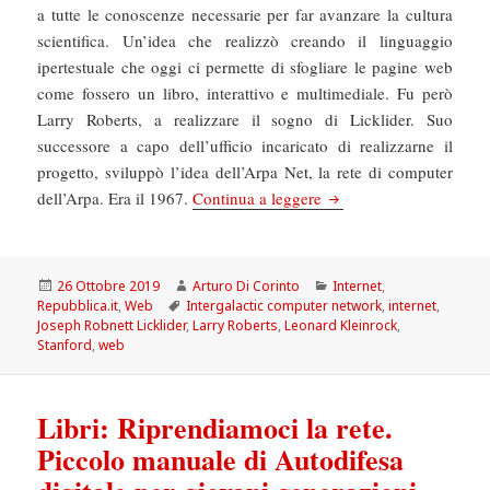
a tutte le conoscenze necessarie per far avanzare la cultura
scientifica. Un’idea che realizzò creando il linguaggio
ipertestuale che oggi ci permette di sfogliare le pagine web
come fossero un libro, interattivo e multimediale. Fu però
Larry Roberts, a realizzare il sogno di Licklider. Suo
successore a capo dell’ufficio incaricato di realizzarne il
progetto, sviluppò l’idea dell’Arpa Net, la rete di computer
La Repubblica: Internet
dell’Arpa. Era il 1967.
Continua a leggere
Scritto
Autore
Categorie
26 Ottobre 2019
Arturo Di Corinto
Internet
,
il
Tag
Repubblica.it
,
Web
Intergalactic computer network
,
internet
,
Joseph Robnett Licklider
,
Larry Roberts
,
Leonard Kleinrock
,
Stanford
,
web
Libri: Riprendiamoci la rete.
Piccolo manuale di Autodifesa