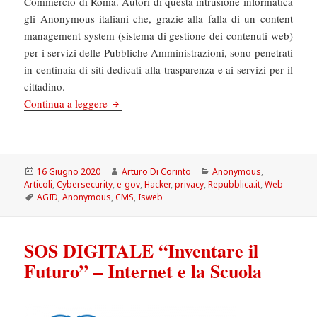
Commercio di Roma. Autori di questa intrusione informatica
gli Anonymous italiani che, grazie alla falla di un content
management system (sistema di gestione dei contenuti web)
per i servizi delle Pubbliche Amministrazioni, sono penetrati
in centinaia di siti dedicati alla trasparenza e ai servizi per il
cittadino.
La Repubblica: Anonymous attacca di nuovo e
Continua a leggere
Scritto
Autore
Categorie
16 Giugno 2020
Arturo Di Corinto
Anonymous
,
il
Articoli
,
Cybersecurity
,
e-gov
,
Hacker
,
privacy
,
Repubblica.it
,
Web
Tag
AGID
,
Anonymous
,
CMS
,
Isweb
SOS DIGITALE “Inventare il
Futuro” – Internet e la Scuola