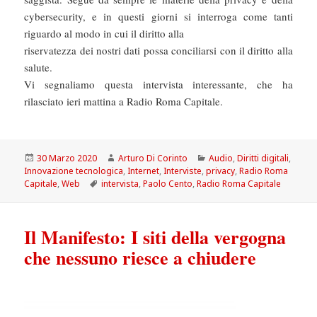
cybersecurity, e in questi giorni si interroga come tanti
riguardo al modo in cui il diritto alla
riservatezza dei nostri dati possa conciliarsi con il diritto alla
salute.
Vi segnaliamo questa intervista interessante, che ha
rilasciato ieri mattina a Radio Roma Capitale.
Scritto
Autore
Categorie
30 Marzo 2020
Arturo Di Corinto
Audio
,
Diritti digitali
,
il
Innovazione tecnologica
,
Internet
,
Interviste
,
privacy
,
Radio Roma
Tag
Capitale
,
Web
intervista
,
Paolo Cento
,
Radio Roma Capitale
Il Manifesto: I siti della vergogna
che nessuno riesce a chiudere