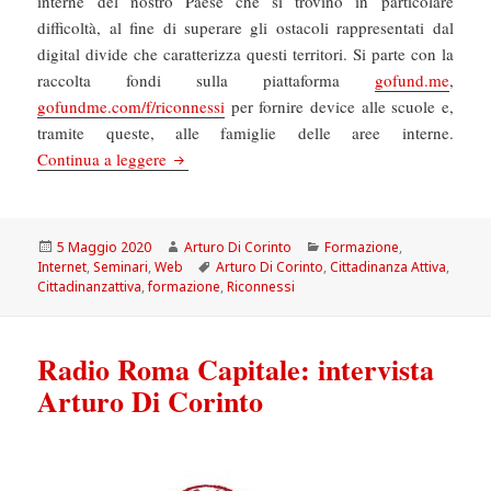
interne del nostro Paese che si trovino in particolare
difficoltà, al fine di superare gli ostacoli rappresentati dal
digital divide che caratterizza questi territori. Si parte con la
raccolta fondi sulla piattaforma
gofund.me
,
gofundme.com/f/riconnessi
per fornire device alle scuole e,
tramite queste, alle famiglie delle aree interne.
“Riconnessi” contro il digital divide
Continua a leggere
Scritto
Autore
Categorie
5 Maggio 2020
Arturo Di Corinto
Formazione
,
il
Tag
Internet
,
Seminari
,
Web
Arturo Di Corinto
,
Cittadinanza Attiva
,
Cittadinanzattiva
,
formazione
,
Riconnessi
Radio Roma Capitale: intervista
Arturo Di Corinto