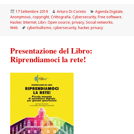
Scritto
Autore
Categorie
17 Settembre 2019
Arturo Di Corinto
Agenda Digitale
,
il
Anonymous
,
copyright
,
Crittografia
,
Cybersecurity
,
Free software
,
Hacker
,
Internet
,
Libri
,
Open source
,
privacy
,
Social networks
,
Tag
Web
cyberbullismo
,
cybersecurity
,
hacker
,
privacy
Presentazione del Libro:
Riprendiamoci la rete!