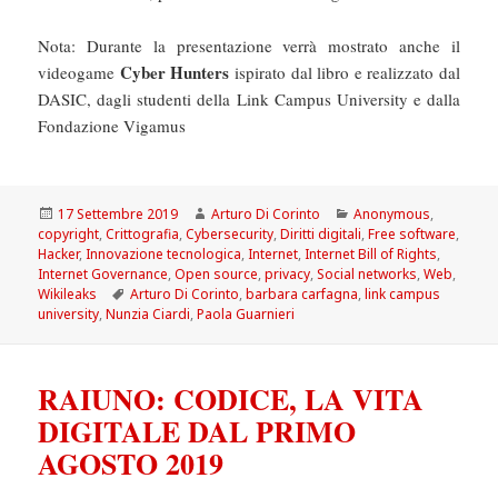
Nota: Durante la presentazione verrà mostrato anche il
Cyber Hunters
videogame
ispirato dal libro e realizzato dal
DASIC, dagli studenti della Link Campus University e dalla
Fondazione Vigamus
Scritto
Autore
Categorie
17 Settembre 2019
Arturo Di Corinto
Anonymous
,
il
copyright
,
Crittografia
,
Cybersecurity
,
Diritti digitali
,
Free software
,
Hacker
,
Innovazione tecnologica
,
Internet
,
Internet Bill of Rights
,
Internet Governance
,
Open source
,
privacy
,
Social networks
,
Web
,
Tag
Wikileaks
Arturo Di Corinto
,
barbara carfagna
,
link campus
university
,
Nunzia Ciardi
,
Paola Guarnieri
RAIUNO: CODICE, LA VITA
DIGITALE DAL PRIMO
AGOSTO 2019