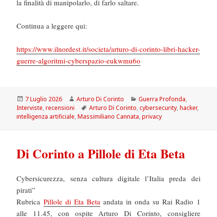
la finalità di manipolarlo, di farlo saltare.
Continua a leggere qui:
https://www.ilnordest.it/societa/arturo-di-corinto-libri-hacker-
guerre-algoritmi-cyberspazio-eukwmu6o
Scritto
Autore
Categorie
7 Luglio 2026
Arturo Di Corinto
Guerra Profonda
,
il
Tag
Interviste
,
recensioni
Arturo Di Corinto
,
cybersecurity
,
hacker
,
intelligenza artificiale
,
Massimiliano Cannata
,
privacy
Di Corinto a Pillole di Eta Beta
Cybersicurezza, senza cultura digitale l’Italia preda dei
pirati”
Rubrica
Pillole di Eta Beta
andata in onda su Rai Radio 1
alle 11.45, con ospite Arturo Di Corinto, consigliere