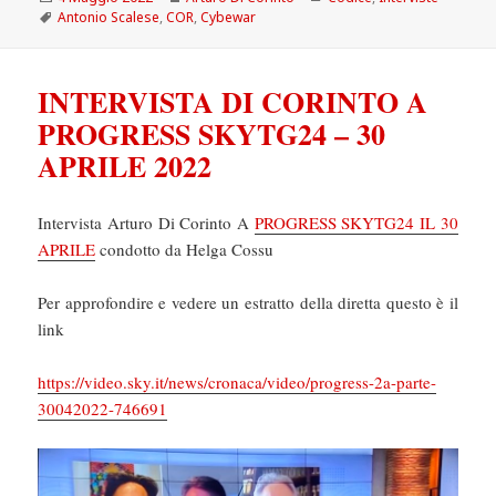
il
Tag
Antonio Scalese
,
COR
,
Cybewar
INTERVISTA DI CORINTO A
PROGRESS SKYTG24 – 30
APRILE 2022
Intervista Arturo Di Corinto A
PROGRESS SKYTG24 IL 30
APRILE
condotto da Helga Cossu
Per approfondire e vedere un estratto della diretta questo è il
link
https://video.sky.it/news/cronaca/video/progress-2a-parte-
30042022-746691