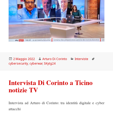
Scritto
Autore
Categorie
Tag
2 Maggio 2022
Arturo Di Corinto
Interviste
il
cybersecurity
,
cyberwar
,
SKytg24
Intervista Di Corinto a Ticino
notizie TV
Intervista ad Arturo di Corinto: tra identità digitale e cyber
attacchi