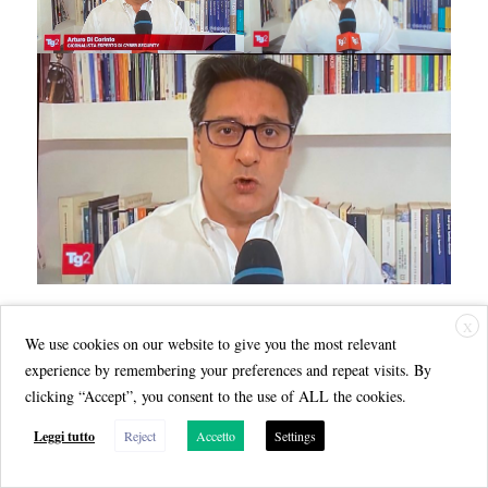
X
We use cookies on our website to give you the most relevant
Scritto
Autore
Categorie
23 Marzo 2022
Arturo Di Corinto
Cybersecurity
,
experience by remembering your preferences and repeat visits. By
il
Tag
Interviste
Ferrovie dello Stato
,
Hive
,
ransomware
,
TG2
,
clicking “Accept”, you consent to the use of ALL the cookies.
Trenitalia
Leggi tutto
Reject
Accetto
Settings
Intervista Arturo Di Corinto a