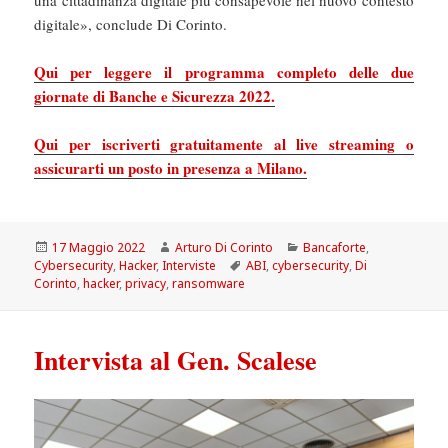
digitale», conclude Di Corinto.
Qui per leggere il programma completo delle due
giornate di Banche e Sicurezza 2022.
Qui per iscriverti gratuitamente al live streaming o
assicurarti un posto in presenza a Milano.
Scritto
Autore
Categorie
17 Maggio 2022
Arturo Di Corinto
Bancaforte
,
il
Tag
Cybersecurity
,
Hacker
,
Interviste
ABI
,
cybersecurity
,
Di
Corinto
,
hacker
,
privacy
,
ransomware
Intervista al Gen. Scalese