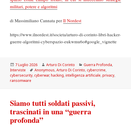
militari, potere e algoritmi
di Massimiliano Cannata per
Il Nordest
https://www.ilnordest.it/societa/arturo-di-corinto-libri-hacker-
guerre-algoritmi-cyberspazio-eukwmu6o#google_vignette
Scritto
Autore
Categorie
7 Luglio 2026
Arturo Di Corinto
Guerra Profonda
,
il
Tag
Interviste
Anonymous
,
Arturo Di Corinto
,
cybercrime
,
cybersecurity
,
cyberwar
,
hacking
,
intelligenza artificiale
,
privacy
,
ransomware
Siamo tutti soldati passivi,
trascinati in una “guerra
profonda”