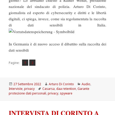
giorno? Lo abbiamo chiesto a Rainer Wendt, presidente
nazionale del sindacato di polizia. Arturo Di Corinto,
giornalista ed esperto di cybersecurity e diritti e le libertà
digitali, ci spiega, invece, come sia regolamentata la raccolta
di dati sensibili in Italia.
In Germania è di nuovo acceso il dibattito sulla raccolta dei
dati sensibili
Pagina
Pagina
,
Pagine:
1
2
Scritto
Autore
Categorie
27 Settembre 2022
Arturo Di Corinto
Audio
,
il
Tag
Interviste
,
privacy
Casarsa
,
daa retention
,
Garante
protezione dati personali
,
privacy
,
spyware
INTERVISTA DI CORINTO A