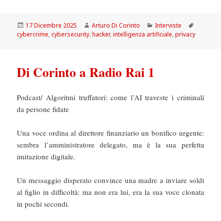
Scritto
Autore
Categorie
Tag
17 Dicembre 2025
Arturo Di Corinto
Interviste
il
cybercrime
,
cybersecurity
,
hacker
,
intelligenza artificiale
,
privacy
Di Corinto a Radio Rai 1
Podcast/ Algoritmi truffatori: come l’AI traveste i criminali
da persone fidate
Una voce ordina al direttore finanziario un bonifico urgente:
sembra l’amministratore delegato, ma è la sua perfetta
imitazione digitale.
Un messaggio disperato convince una madre a inviare soldi
al figlio in difficoltà: ma non era lui, era la sua voce clonata
in pochi secondi.