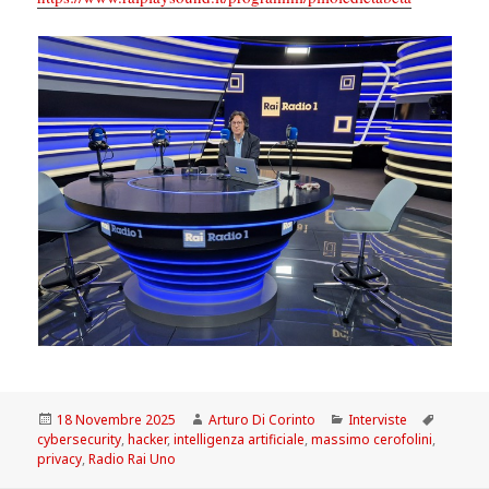
Scritto
Autore
Categorie
Tag
18 Novembre 2025
Arturo Di Corinto
Interviste
il
cybersecurity
,
hacker
,
intelligenza artificiale
,
massimo cerofolini
,
privacy
,
Radio Rai Uno