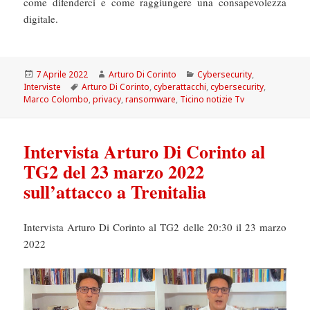
come difenderci e come raggiungere una consapevolezza
digitale.
Scritto
Autore
Categorie
7 Aprile 2022
Arturo Di Corinto
Cybersecurity
,
il
Tag
Interviste
Arturo Di Corinto
,
cyberattacchi
,
cybersecurity
,
Marco Colombo
,
privacy
,
ransomware
,
Ticino notizie Tv
Intervista Arturo Di Corinto al
TG2 del 23 marzo 2022
sull’attacco a Trenitalia
Intervista Arturo Di Corinto al TG2 delle 20:30 il 23 marzo
2022