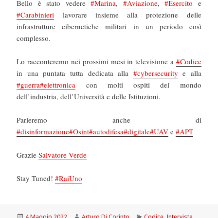
Bello è stato vedere
#Marina
,
#Aviazione
,
#Esercito
e
#Carabinieri
lavorare insieme alla protezione delle
infrastrutture cibernetiche militari in un periodo così
complesso.
Lo racconteremo nei prossimi mesi in televisione a
#Codice
in una puntata tutta dedicata alla
#cybersecurity
e alla
#guerra
#elettronica
con molti ospiti del mondo
dell’industria, dell’Università e delle Istituzioni.
Parleremo anche di
#disinformazione
#Osint
#autodifesa
#digitale
#UAV
e
#APT
Grazie
Salvatore Verde
Stay Tuned!
#RaiUno
Scritto
Autore
Categorie
4 Maggio 2022
Arturo Di Corinto
Codice
,
Interviste