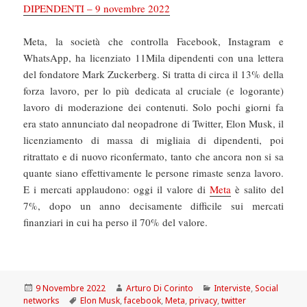
DIPENDENTI – 9 novembre 2022
Meta, la società che controlla Facebook, Instagram e
WhatsApp, ha licenziato 11Mila dipendenti con una lettera
del fondatore Mark Zuckerberg. Si tratta di circa il 13% della
forza lavoro, per lo più dedicata al cruciale (e logorante)
lavoro di moderazione dei contenuti. Solo pochi giorni fa
era stato annunciato dal neopadrone di Twitter, Elon Musk, il
licenziamento di massa di migliaia di dipendenti, poi
ritrattato e di nuovo riconfermato, tanto che ancora non si sa
quante siano effettivamente le persone rimaste senza lavoro.
E i mercati applaudono: oggi il valore di
Meta
è salito del
7%, dopo un anno decisamente difficile sui mercati
finanziari in cui ha perso il 70% del valore.
Scritto
Autore
Categorie
9 Novembre 2022
Arturo Di Corinto
Interviste
,
Social
il
Tag
networks
Elon Musk
,
facebook
,
Meta
,
privacy
,
twitter