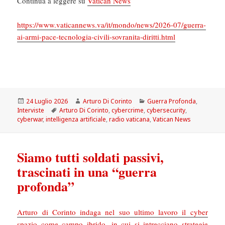
Continua a leggere su
Vatican News
https://www.vaticannews.va/it/mondo/news/2026-07/guerra-
ai-armi-pace-tecnologia-civili-sovranita-diritti.html
Scritto
Autore
Categorie
24 Luglio 2026
Arturo Di Corinto
Guerra Profonda
,
il
Tag
Interviste
Arturo Di Corinto
,
cybercrime
,
cybersecurity
,
cyberwar
,
intelligenza artificiale
,
radio vaticana
,
Vatican News
Siamo tutti soldati passivi,
trascinati in una “guerra
profonda”
Arturo di Corinto indaga nel suo ultimo lavoro il cyber
spazio come campo ibrido, in cui si intrecciano strategie