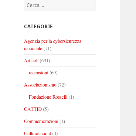
Ricerca
Corinto
Corinto
Corinto
per:
su
su
su
Twitter
Youtube
Linkedin
CATEGORIE
Agenzia per la cybersicurezza
nazionale
(11)
Articoli
(631)
recensioni
(69)
Associazionismo
(72)
Fondazione Rosselli
(1)
CATTID
(5)
Commemorazioni
(1)
Culturalazio.it
(4)