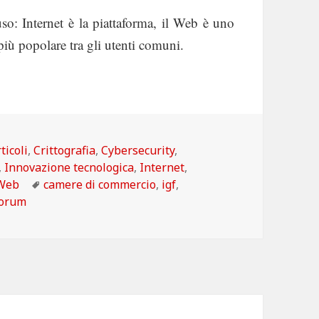
so: Internet è la piattaforma, il Web è uno
più popolare tra gli utenti comuni.
ategorie
ticoli
,
Crittografia
,
Cybersecurity
,
,
Innovazione tecnologica
,
Internet
,
Tag
Web
camere di commercio
,
igf
,
Forum