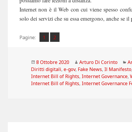
possiamo fare lezioni a distanza.
Internet non è il Web con cui viene spesso confu
solo dei servizi che su essa emergono, anche se il 
Pagina
Pagina
Pagine:
1
2
,
Scritto
Autore
C
8 Ottobre 2020
Arturo Di Corinto
Ar
il
Diritti digitali
,
e-gov
,
Fake News
,
Il Manifesto
Internet Bill of Rights
,
Internet Governance
,
Internet Bill of Rights
,
Internet Governance 