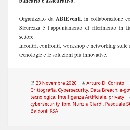
bancario e assicurativo.
ABIEventi
Organizzato da
, in collaborazione 
Sicurezza è l’appuntamento di riferimento in Ita
settore.
Incontri, confronti, workshop e networking sulle nu
tecnologie e le soluzioni più innovative.
Scritto
Autore
23 Novembre 2020
Arturo Di Corinto
il
Crittografia
,
Cybersecurity
,
Data Breach
,
e-go
tecnologica
,
Intelligenza Artificiale
,
privacy
cybersecurity
,
ibm
,
Nunzia Ciardi
,
Pasquale S
Baldoni
,
RSA