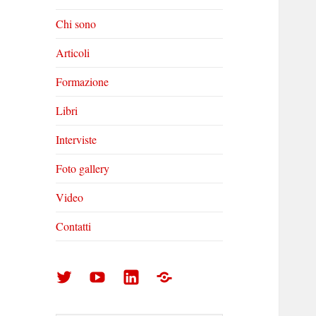
Chi sono
Articoli
Formazione
Libri
Interviste
Foto gallery
Video
Contatti
Arturo
Arturo
Arturo
Foto
Di
Di
Di
gallery