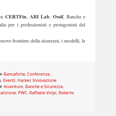
CERTFin
ABI Lab
Ossif
con
,
,
, Banche e
lia per i professionisti e protagonisti del
ove frontiere della sicurezza, i modelli, le
Categorie
Bancaforte
,
Conferenze
,
v
,
Eventi
,
Hacker
,
Innovazione
Tag
Accenture
,
Banche e Sicurezza
,
tanzione
,
PWC
,
Raffaele Volpi
,
Roberto