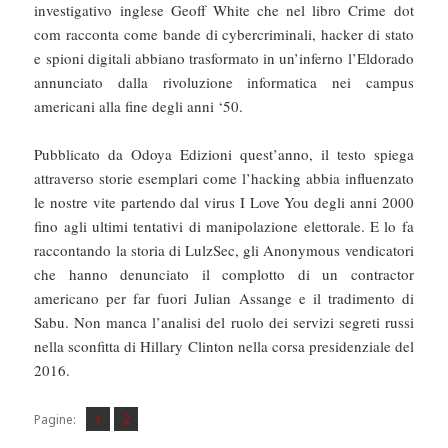
investigativo inglese Geoff White che nel libro Crime dot
com racconta come bande di cybercriminali, hacker di stato
e spioni digitali abbiano trasformato in un’inferno l’Eldorado
annunciato dalla rivoluzione informatica nei campus
americani alla fine degli anni ‘50.
Pubblicato da Odoya Edizioni quest’anno, il testo spiega
attraverso storie esemplari come l’hacking abbia influenzato
le nostre vite partendo dal virus I Love You degli anni 2000
fino agli ultimi tentativi di manipolazione elettorale. E lo fa
raccontando la storia di LulzSec, gli Anonymous vendicatori
che hanno denunciato il complotto di un contractor
americano per far fuori Julian Assange e il tradimento di
Sabu. Non manca l’analisi del ruolo dei servizi segreti russi
nella sconfitta di Hillary Clinton nella corsa presidenziale del
2016.
Pagina
Pagina
,
Pagine:
1
2