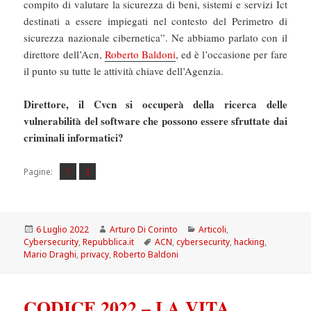
compito di valutare la sicurezza di beni, sistemi e servizi Ict
destinati a essere impiegati nel contesto del Perimetro di
sicurezza nazionale cibernetica”. Ne abbiamo parlato con il
direttore dell’Acn,
Roberto Baldoni
, ed è l’occasione per fare
il punto su tutte le attività chiave dell’Agenzia.
Direttore, il Cvcn si occuperà della ricerca delle
vulnerabilità del software che possono essere sfruttate dai
criminali informatici?
Pagina
Pagina
,
Pagine:
1
2
Scritto
Autore
Categorie
6 Luglio 2022
Arturo Di Corinto
Articoli
,
il
Tag
Cybersecurity
,
Repubblica.it
ACN
,
cybersecurity
,
hacking
,
Mario Draghi
,
privacy
,
Roberto Baldoni
CODICE 2022 – LA VITA