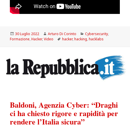
Scritto
Autore
Categorie
30 Luglio 2022
Arturo Di Corinto
Cybersecurity
,
il
Tag
Formazione
,
Hacker
,
Video
hacker
,
hacking
,
hacklabs
Baldoni, Agenzia Cyber: “Draghi
ci ha chiesto rigore e rapidità per
rendere l’Italia sicura”