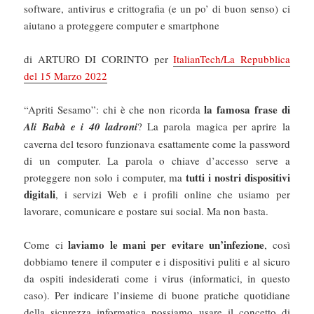
software, antivirus e crittografia (e un po’ di buon senso) ci
aiutano a proteggere computer e smartphone
di ARTURO DI CORINTO per
ItalianTech/La Repubblica
del 15 Marzo 2022
la famosa frase di
“Apriti Sesamo”: chi è che non ricorda
Ali Babà e i 40 ladroni
? La parola magica per aprire la
caverna del tesoro funzionava esattamente come la password
di un computer. La parola o chiave d’accesso serve a
tutti i nostri dispositivi
proteggere non solo i computer, ma
digitali
, i servizi Web e i profili online che usiamo per
lavorare, comunicare e postare sui social. Ma non basta.
laviamo le mani per evitare un’infezione
Come ci
, così
dobbiamo tenere il computer e i dispositivi puliti e al sicuro
da ospiti indesiderati come i virus (informatici, in questo
caso). Per indicare l’insieme di buone pratiche quotidiane
della sicurezza informatica possiamo usare il concetto di