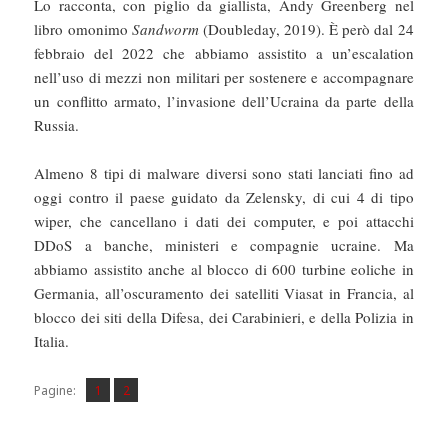
Lo racconta, con piglio da giallista, Andy Greenberg nel
libro omonimo
Sandworm
(Doubleday, 2019). È però dal 24
febbraio del 2022 che abbiamo assistito a un’escalation
nell’uso di mezzi non militari per sostenere e accompagnare
un conflitto armato, l’invasione dell’Ucraina da parte della
Russia.
Almeno 8 tipi di malware diversi sono stati lanciati fino ad
oggi contro il paese guidato da Zelensky, di cui 4 di tipo
wiper, che cancellano i dati dei computer, e poi attacchi
DDoS a banche, ministeri e compagnie ucraine. Ma
abbiamo assistito anche al blocco di 600 turbine eoliche in
Germania, all’oscuramento dei satelliti Viasat in Francia, al
blocco dei siti della Difesa, dei Carabinieri, e della Polizia in
Italia.
Pagina
Pagina
,
Pagine:
1
2