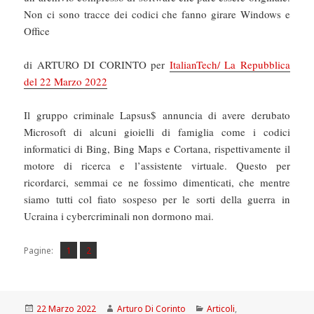
Non ci sono tracce dei codici che fanno girare Windows e
Office
di ARTURO DI CORINTO per
ItalianTech/ La Repubblica
del 22 Marzo 2022
Il gruppo criminale Lapsus$ annuncia di avere derubato
Microsoft di alcuni gioielli di famiglia come i codici
informatici di Bing, Bing Maps e Cortana, rispettivamente il
motore di ricerca e l’assistente virtuale. Questo per
ricordarci, semmai ce ne fossimo dimenticati, che mentre
siamo tutti col fiato sospeso per le sorti della guerra in
Ucraina i cybercriminali non dormono mai.
Pagina
Pagina
,
Pagine:
1
2
Scritto
Autore
Categorie
22 Marzo 2022
Arturo Di Corinto
Articoli
,