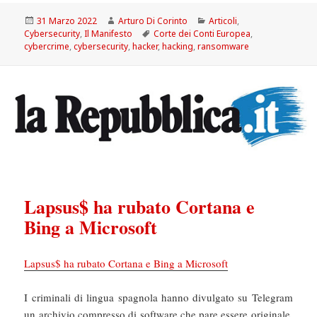
Scritto
Autore
Categorie
31 Marzo 2022
Arturo Di Corinto
Articoli
,
il
Tag
Cybersecurity
,
Il Manifesto
Corte dei Conti Europea
,
cybercrime
,
cybersecurity
,
hacker
,
hacking
,
ransomware
Lapsus$ ha rubato Cortana e
Bing a Microsoft
Lapsus$ ha rubato Cortana e Bing a Microsoft
I criminali di lingua spagnola hanno divulgato su Telegram
un archivio compresso di software che pare essere originale.