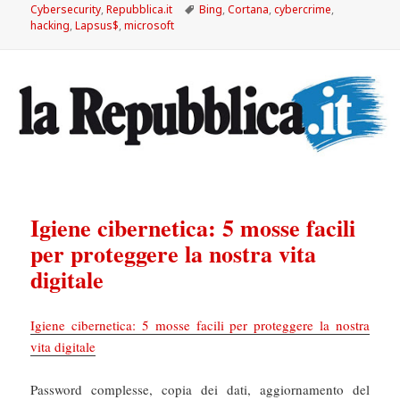
il
Tag
Cybersecurity
,
Repubblica.it
Bing
,
Cortana
,
cybercrime
,
hacking
,
Lapsus$
,
microsoft
Igiene cibernetica: 5 mosse facili
per proteggere la nostra vita
digitale
Igiene cibernetica: 5 mosse facili per proteggere la nostra
vita digitale
Password complesse, copia dei dati, aggiornamento del