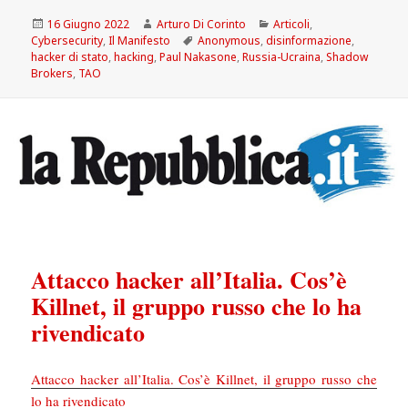
Scritto
Autore
Categorie
16 Giugno 2022
Arturo Di Corinto
Articoli
,
il
Tag
Cybersecurity
,
Il Manifesto
Anonymous
,
disinformazione
,
hacker di stato
,
hacking
,
Paul Nakasone
,
Russia-Ucraina
,
Shadow
Brokers
,
TAO
Attacco hacker all’Italia. Cos’è
Killnet, il gruppo russo che lo ha
rivendicato
Attacco hacker all’Italia. Cos’è Killnet, il gruppo russo che
lo ha rivendicato