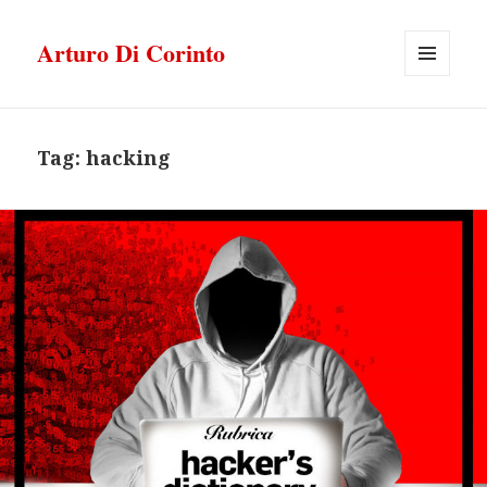
Arturo Di Corinto
MENU
E
WIDGET
Tag:
hacking