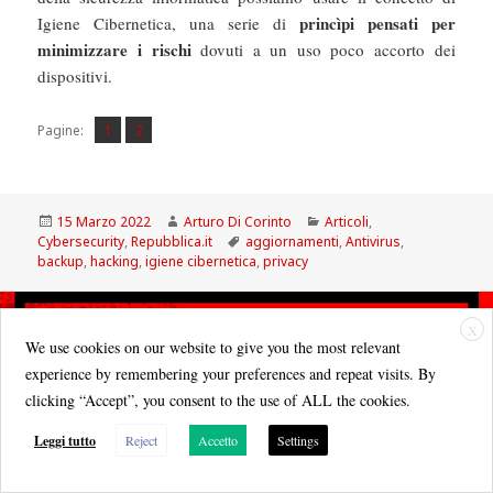
princìpi pensati per
Igiene Cibernetica, una serie di
minimizzare i rischi
dovuti a un uso poco accorto dei
dispositivi.
Pagina
Pagina
,
Pagine:
1
2
Scritto
Autore
Categorie
15 Marzo 2022
Arturo Di Corinto
Articoli
,
il
Tag
Cybersecurity
,
Repubblica.it
aggiornamenti
,
Antivirus
,
backup
,
hacking
,
igiene cibernetica
,
privacy
X
We use cookies on our website to give you the most relevant
experience by remembering your preferences and repeat visits. By
clicking “Accept”, you consent to the use of ALL the cookies.
Leggi tutto
Reject
Accetto
Settings