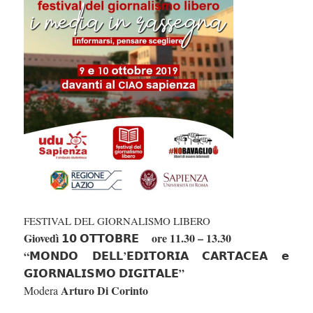
FESTIVAL DEL GIORNALISMO LIBERO
Giovedì 𝟭𝟬 𝗢𝗧𝗧𝗢𝗕𝗥𝗘 ore 1
1.30 – 13.30
“𝗠𝗢𝗡𝗗𝗢 𝗗𝗘𝗟𝗟’𝗘𝗗𝗜𝗧𝗢𝗥𝗜𝗔 𝗖𝗔𝗥𝗧𝗔𝗖𝗘𝗔 𝗲
𝗚𝗜𝗢𝗥𝗡𝗔𝗟𝗜𝗦𝗠𝗢 𝗗𝗜𝗚𝗜𝗧𝗔𝗟𝗘”
Arturo Di Corinto
Modera