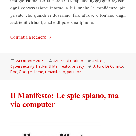
Google Home. Lo fa perché il simpatico aggeggino registra
ogni conversazione intorno a lui, anche le confidenze più
private che quindi si dovranno fare altrove e lontane dagli
assistenti virtuali, anche di pc e smartphone.
Il Manifesto: Cyber-truffatori e politici, ladri di
Continua a leggere
Scritto
Autore
Categorie
24 Ottobre 2019
Arturo Di Corinto
Articoli
,
il
Tag
Cybersecurity
,
Hacker
,
Il Manifesto
,
privacy
Arturo Di Corinto
,
Bbc
,
Google Home
,
il manifesto
,
youtube
Il Manifesto: Le spie spiano, ma
via computer