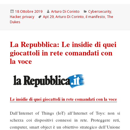
Scritto
Autore
Categorie
18 Ottobre 2019
Arturo Di Corinto
Cybersecurity
,
il
Tag
Hacker
,
privacy
Apt 29
,
Arturo Di Corinto
,
il manifesto
,
The
Dukes
La Repubblica: Le insidie di quei
giocattoli in rete comandati con
la voce
Le insidie di quei giocattoli in rete comandati con la voce
Dall’Internet of Things (IoT) all’Internet of Toys: non si
scherza coi dispositivi connessi in rete. Proteggere reti,
computer, smart object è un obiettivo strategico dell’Unione