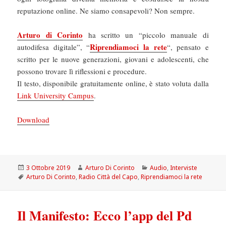
reputazione online. Ne siamo consapevoli? Non sempre.
Arturo di Corinto
ha scritto un “piccolo manuale di
Riprendiamoci la rete
autodifesa digitale”, “
“, pensato e
scritto per le nuove generazioni, giovani e adolescenti, che
possono trovare lì riflessioni e procedure.
Il testo, disponibile gratuitamente online, è stato voluta dalla
Link University Campus
.
Download
Scritto
Autore
Categorie
3 Ottobre 2019
Arturo Di Corinto
Audio
,
Interviste
il
Tag
Arturo Di Corinto
,
Radio Città del Capo
,
Riprendiamoci la rete
Il Manifesto: Ecco l’app del Pd