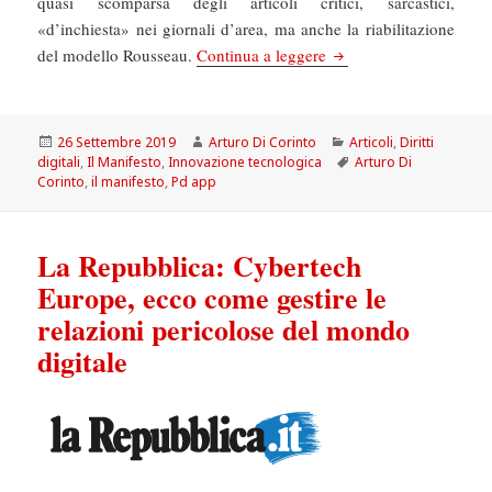
quasi scomparsa degli articoli critici, sarcastici,
«d’inchiesta» nei giornali d’area, ma anche la riabilitazione
Il Manifesto: Ecco l’ap
del modello Rousseau.
Continua a leggere
Scritto
Autore
Categorie
26 Settembre 2019
Arturo Di Corinto
Articoli
,
Diritti
il
Tag
digitali
,
Il Manifesto
,
Innovazione tecnologica
Arturo Di
Corinto
,
il manifesto
,
Pd app
La Repubblica: Cybertech
Europe, ecco come gestire le
relazioni pericolose del mondo
digitale