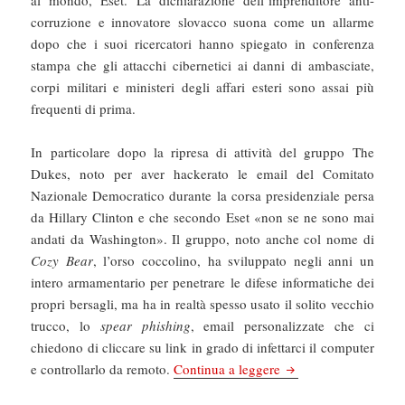
al mondo, Eset. La dichiarazione dell’imprenditore anti-
corruzione e innovatore slovacco suona come un allarme
dopo che i suoi ricercatori hanno spiegato in conferenza
stampa che gli attacchi cibernetici ai danni di ambasciate,
corpi militari e ministeri degli affari esteri sono assai più
frequenti di prima.
In particolare dopo la ripresa di attività del gruppo The
Dukes, noto per aver hackerato le email del Comitato
Nazionale Democratico durante la corsa presidenziale persa
da Hillary Clinton e che secondo Eset «non se ne sono mai
andati da Washington». Il gruppo, noto anche col nome di
Cozy Bear
, l’orso coccolino, ha sviluppato negli anni un
intero armamentario per penetrare le difese informatiche dei
propri bersagli, ma ha in realtà spesso usato il solito vecchio
trucco, lo
spear phishing
, email personalizzate che ci
chiedono di cliccare su link in grado di infettarci il computer
Il Manifesto: Le spie
e controllarlo da remoto.
Continua a leggere