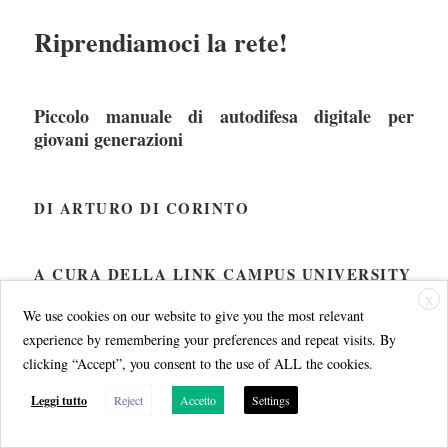
Riprendiamoci la rete!
Piccolo manuale di autodifesa digitale per
giovani generazioni
DI ARTURO DI CORINTO
A CURA DELLA LINK CAMPUS UNIVERSITY
X
We use cookies on our website to give you the most relevant
Vincenzo Scotti
Saluti del Presidente
experience by remembering your preferences and repeat visits. By
clicking “Accept”, you consent to the use of ALL the cookies.
Nunzia Ciardi
, Direttore della Polizia Postale e delle
Comunicazioni
Leggi tutto
Reject
Accetto
Settings
Barbara Carfagna
, Giornalista autrice di Codice
Pasquale Russo
, Direttore Link Campus University