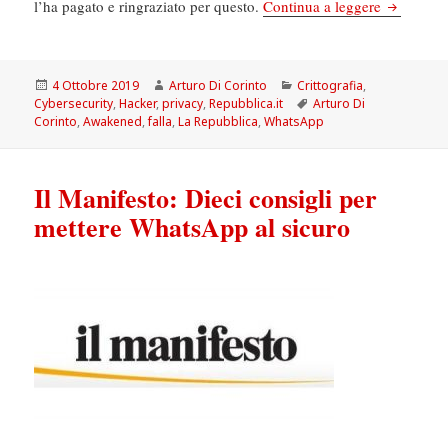
La Repubb
l’ha pagato e ringraziato per questo.
Continua a leggere
Scritto
Autore
Categorie
4 Ottobre 2019
Arturo Di Corinto
Crittografia
,
il
Tag
Cybersecurity
,
Hacker
,
privacy
,
Repubblica.it
Arturo Di
Corinto
,
Awakened
,
falla
,
La Repubblica
,
WhatsApp
Il Manifesto: Dieci consigli per
mettere WhatsApp al sicuro