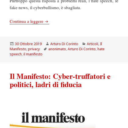
Purtroppo questa risposta a problemi reali, l’hate speech, le
fake news, il cyberbullismo, è sbagliata.
Il Manifesto: L’anonimato in rete è una risorsa
Continua a leggere
Scritto
Autore
Categorie
30 Ottobre 2019
Arturo Di Corinto
Articoli
,
Il
il
Tag
Manifesto
,
privacy
anonimato
,
Arturo Di Corinto
,
hate
speech
,
il manifesto
Il Manifesto: Cyber-truffatori e
politici, ladri di fiducia