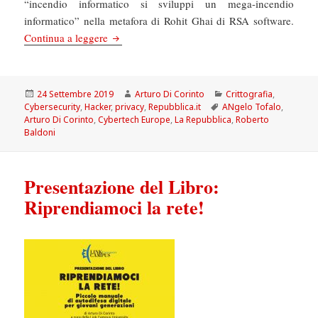
“incendio informatico si sviluppi un mega-incendio
informatico” nella metafora di Rohit Ghai di RSA software.
La Repubblica: Cybertech Europe, ecco come ge
Continua a leggere
Scritto
Autore
Categorie
24 Settembre 2019
Arturo Di Corinto
Crittografia
,
il
Tag
Cybersecurity
,
Hacker
,
privacy
,
Repubblica.it
ANgelo Tofalo
,
Arturo Di Corinto
,
Cybertech Europe
,
La Repubblica
,
Roberto
Baldoni
Presentazione del Libro:
Riprendiamoci la rete!