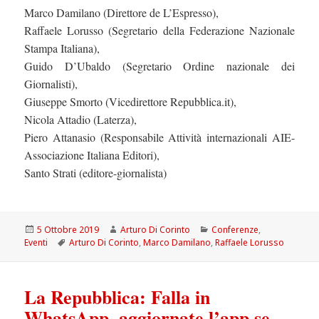
Marco Damilano (Direttore de L’Espresso),
Raffaele Lorusso (Segretario della Federazione Nazionale
Stampa Italiana),
Guido D’Ubaldo (Segretario Ordine nazionale dei
Giornalisti),
Giuseppe Smorto (Vicedirettore Repubblica.it),
Nicola Attadio (Laterza),
Piero Attanasio (Responsabile Attività internazionali AIE-
Associazione Italiana Editori),
Santo Strati (editore-giornalista)
Scritto
Autore
Categorie
5 Ottobre 2019
Arturo Di Corinto
Conferenze
,
il
Tag
Eventi
Arturo Di Corinto
,
Marco Damilano
,
Raffaele Lorusso
La Repubblica: Falla in
WhatsApp, aggiornate l’app se