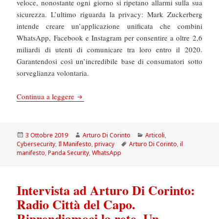
veloce, nonostante ogni giorno si ripetano allarmi sulla sua
sicurezza. L’ultimo riguarda la privacy: Mark Zuckerberg
intende creare un’applicazione unificata che combini
WhatsApp, Facebook e Instagram per consentire a oltre 2,6
miliardi di utenti di comunicare tra loro entro il 2020.
Garantendosi così un’incredibile base di consumatori sotto
sorveglianza volontaria.
Il Manifesto: Dieci consigli per mettere Whats
Continua a leggere
Scritto
Autore
Categorie
3 Ottobre 2019
Arturo Di Corinto
Articoli
,
il
Tag
Cybersecurity
,
Il Manifesto
,
privacy
Arturo Di Corinto
,
il
manifesto
,
Panda Security
,
WhatsApp
Intervista ad Arturo Di Corinto:
Radio Città del Capo.
Riprendiamoci la rete. Un