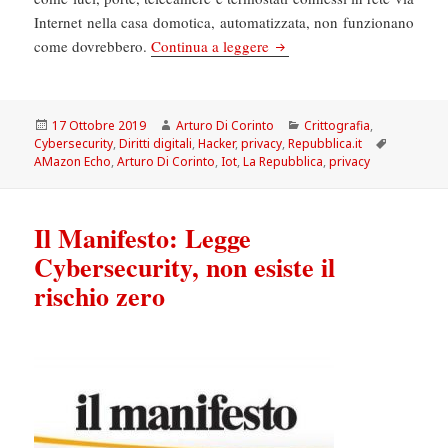
Internet nella casa domotica, automatizzata, non funzionano
La Repubblica: Le insidie di
come dovrebbero.
Continua a leggere
Scritto
Autore
Categorie
17 Ottobre 2019
Arturo Di Corinto
Crittografia
,
il
Tag
Cybersecurity
,
Diritti digitali
,
Hacker
,
privacy
,
Repubblica.it
AMazon Echo
,
Arturo Di Corinto
,
Iot
,
La Repubblica
,
privacy
Il Manifesto: Legge
Cybersecurity, non esiste il
rischio zero