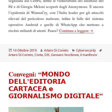
segnalata dal CertPa, infine le vulnerabilità dei database del
Pd e di Giorgia Meloni scoperti dagli Anonymous. E ancora
l’epidemia di WannaCry, con l’Italia leader per gli attacchi
rilevati del pericoloso malware, infine le falle del sistema
operativo Android e quelle di WhatsApp che mettono a
Il Manifesto: 
rischio miliardi di utenti. Paura?
Continua a leggere
Scritto
Autore
Categorie
Tag
10 Ottobre 2019
Arturo Di Corinto
Cybersecurity
il
Arturo Di Corinto
,
Conte
,
DIS
,
Gennaro Vecchione
,
il manifesto
Convegni: “𝗠𝗢𝗡𝗗𝗢
𝗗𝗘𝗟𝗟’𝗘𝗗𝗜𝗧𝗢𝗥𝗜𝗔
𝗖𝗔𝗥𝗧𝗔𝗖𝗘𝗔 𝗲
𝗚𝗜𝗢𝗥𝗡𝗔𝗟𝗜𝗦𝗠𝗢 𝗗𝗜𝗚𝗜𝗧𝗔𝗟𝗘”