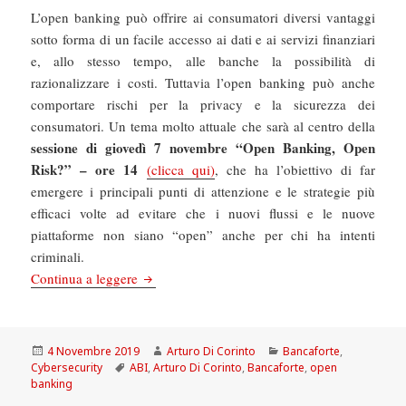
L’open banking può offrire ai consumatori diversi vantaggi
sotto forma di un facile accesso ai dati e ai servizi finanziari
e, allo stesso tempo, alle banche la possibilità di
razionalizzare i costi. Tuttavia l’open banking può anche
comportare rischi per la privacy e la sicurezza dei
consumatori. Un tema molto attuale che sarà al centro della
sessione di giovedì 7 novembre “Open Banking, Open
Risk?” – ore 14
(clicca qui)
, che ha l’obiettivo di far
emergere i principali punti di attenzione e le strategie più
efficaci volte ad evitare che i nuovi flussi e le nuove
piattaforme non siano “open” anche per chi ha intenti
criminali.
Bancaforte: Open Banking, Open Risk?
Continua a leggere
Scritto
Autore
Categorie
4 Novembre 2019
Arturo Di Corinto
Bancaforte
,
il
Tag
Cybersecurity
ABI
,
Arturo Di Corinto
,
Bancaforte
,
open
banking